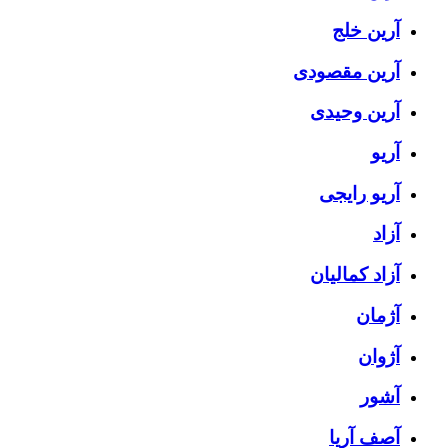
آرین خلج
آرین مقصودی
آرین وحیدی
آریو
آریو رایجی
آزاد
آزاد کمالیان
آژمان
آژوان
آشور
آصف آریا