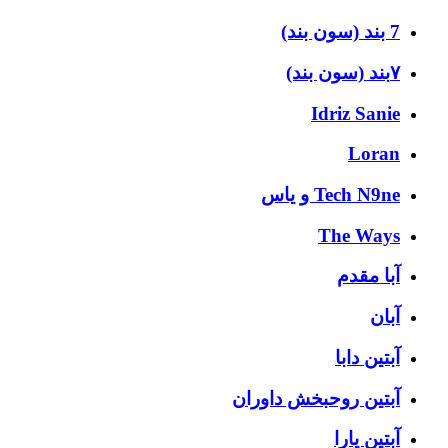
7 بند (سون بند)
۷بند (سون بند)
Idriz Sanie
Loran
Tech N9ne و یاس
The Ways
آبا مقدم
آبان
آبتین دابا
آبتین روحبخش داوران
آبتین یارا