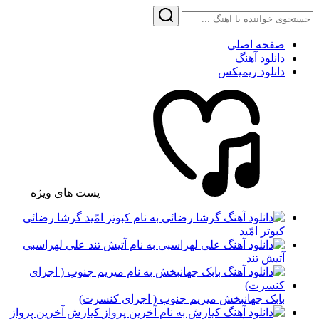
صفحه اصلی
دانلود آهنگ
دانلود ریمیکس
پست های ویژه
گرشا رضائی
کبوتر امّید
علی لهراسبی
آتیش تند
بابک جهانبخش میریم جنوب ( اجرای کنسرت)
کیارش آخرین پرواز