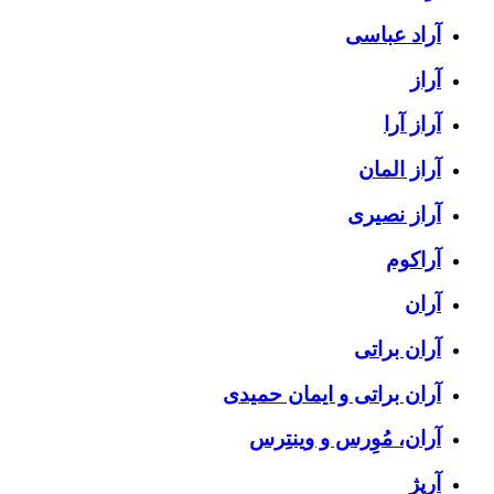
آراد عباسی
آراز
آراز آرا
آراز المان
آراز نصیری
آراکوم
آران
آران براتی
آران براتی و ایمان حمیدی
آران، مُوِرس و وینتِرس
آرپژ