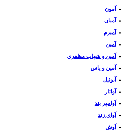
آمون
آمیان
آمیرم
آمین
آمین و شهاب مظفری
آمین و یاس
آنوئیل
آواتار
آوامهر بند
آوای زند
آوش