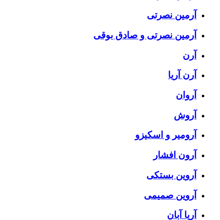
آرمین نصرتی
آرمین نصرتی و صادق بوقی
آرن
آرن آریا
آروان
آروش
آرومیر و اسکیزو
آرون افشار
آروین بستکی
آروین صمیمی
آریا آبان