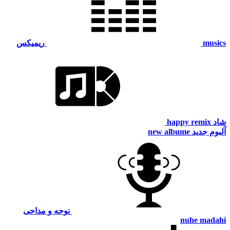
musics
ریمیکس
شاد
happy remix
آلبوم جدید
new albume
نوحه و مداحی
nuhe madahi