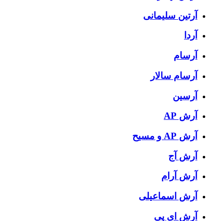
آرتین سلیمانی
آردا
آرسام
آرسام سالار
آرسین
آرش AP
آرش AP و مسیح
آرش آج
آرش آرام
آرش اسماعیلی
آرش ای پی