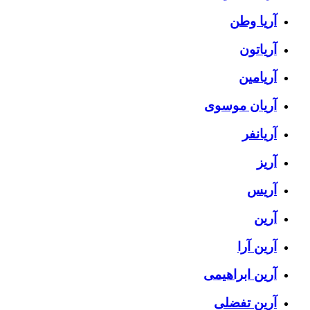
آریا وطن
آریاتون
آریامین
آریان موسوی
آریانفر
آریز
آریس
آرین
آرین آرا
آرین ابراهیمی
آرین تفضلی