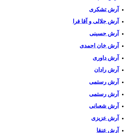
آرش تشکری
آرش جلالی و آقا فرا
آرش حسینی
آرش خان احمدی
آرش داوری
آرش رادان
آرش رستمى
آرش رستمی
آرش شعبانی
آرش عزیزی
آرش عنقا