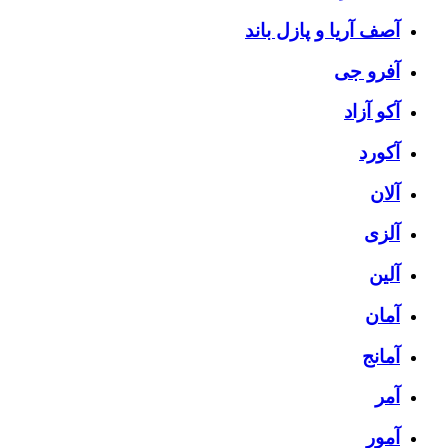
آصف آریا و پازل باند
آفرو جی
آکو آزاد
آکورد
آلان
آلزی
آلین
آمان
آمانج
آمر
آمور