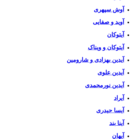
آوش سپهری
آوید و صفایی
آیتوکان
آیتوکان و ویناک
آیدین بهزادی و شارومین
آیدین علوی
آیدین نورمحمدی
آیراد
آیسا حیدری
آینا بند
آیهان