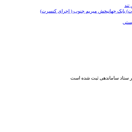
تند
بابک جهانبخش میریم جنوب ( اجرای کنسرت)
یستی
ر ستاد ساماندهی ثبت شده است