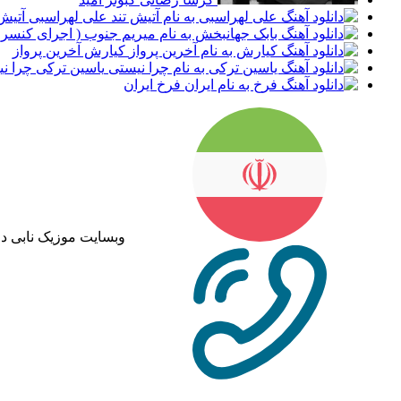
علی لهراسبی آتیش 
کیارش آخرین پرواز
یاسین ترکی چرا ن
فرخ ایران
وبسایت موزیک نابی د