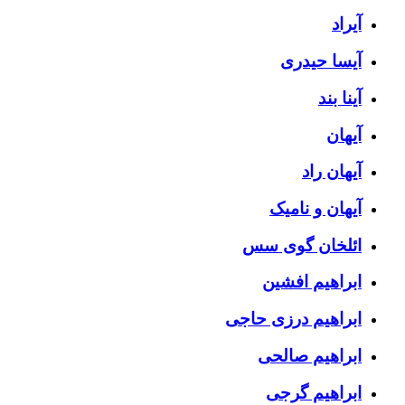
آیراد
آیسا حیدری
آینا بند
آیهان
آیهان راد
آیهان و نامیک
ائلخان گوی سس
ابراهیم افشین
ابراهیم درزی حاجی
ابراهیم صالحی
ابراهیم گرجی