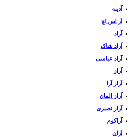
آدینه
آر اس اچ
آراد
آراد شاک
آراد عباسی
آراز
آراز آرا
آراز المان
آراز نصیری
آراکوم
آران