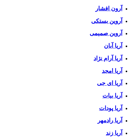
آرون افشار
آروین بستکی
آروین صمیمی
آریا آبان
آریا آرام نژاد
آریا امجد
آریا ای جی
آریا بیات
آریا پودات
آریا رادمهر
آریا زند