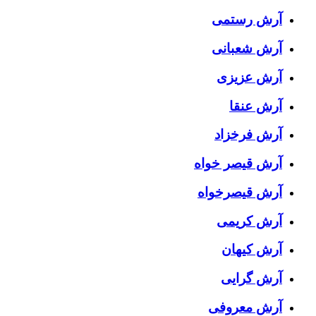
آرش رستمی
آرش شعبانی
آرش عزیزی
آرش عنقا
آرش فرخزاد
آرش قیصر خواه
آرش قیصرخواه
آرش کریمی
آرش کیهان
آرش گرایی
آرش معروفی