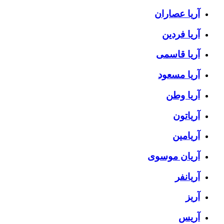
آریا عصاران
آریا فردین
آریا قاسمی
آریا مسعود
آریا وطن
آریاتون
آریامین
آریان موسوی
آریانفر
آریز
آریس