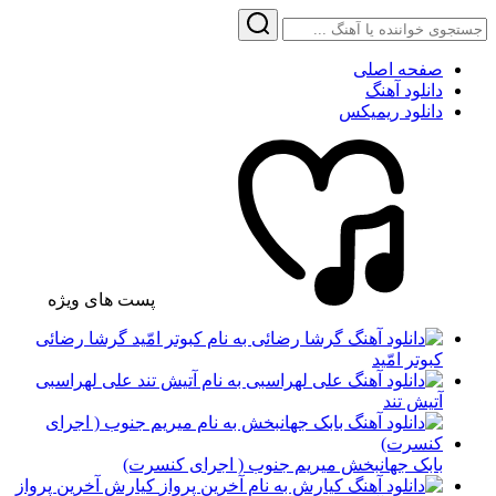
صفحه اصلی
دانلود آهنگ
دانلود ریمیکس
پست های ویژه
گرشا رضائی
کبوتر امّید
علی لهراسبی
آتیش تند
بابک جهانبخش میریم جنوب ( اجرای کنسرت)
کیارش آخرین پرواز