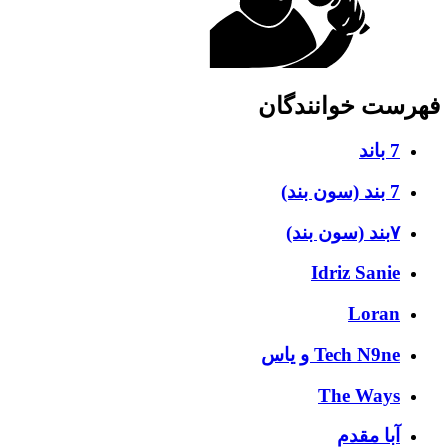
فهرست خوانندگان
7 باند
7 بند (سون بند)
۷بند (سون بند)
Idriz Sanie
Loran
Tech N9ne و یاس
The Ways
آبا مقدم