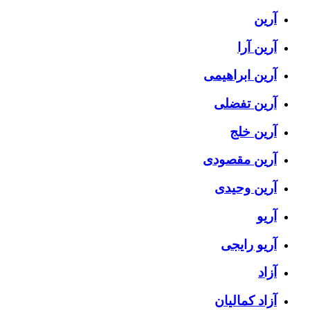
آرین
آرین آرا
آرین ابراهیمی
آرین تفضلی
آرین خلج
آرین مقصودی
آرین وحیدی
آریو
آریو رایجی
آزاد
آزاد کمالیان