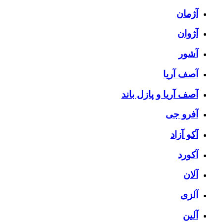
آژمان
آژوان
آشور
آصف آریا
آصف آریا و پازل باند
آفرو جی
آکو آزاد
آکورد
آلان
آلزی
آلین