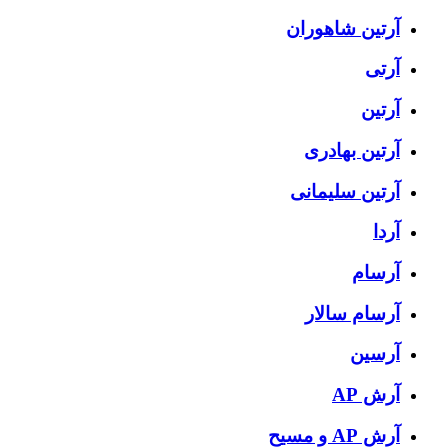
آرتين شاهوران
آرتی
آرتین
آرتین بهادری
آرتین سلیمانی
آردا
آرسام
آرسام سالار
آرسین
آرش AP
آرش AP و مسیح