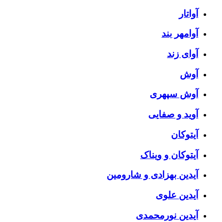
آواتار
آوامهر بند
آوای زند
آوش
آوش سپهری
آوید و صفایی
آیتوکان
آیتوکان و ویناک
آیدین بهزادی و شارومین
آیدین علوی
آیدین نورمحمدی