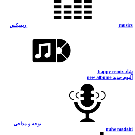
musics
ریمیکس
شاد
happy remix
آلبوم جدید
new albume
نوحه و مداحی
nuhe madahi