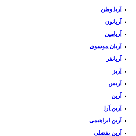
آریا وطن
آریاتون
آریامین
آریان موسوی
آریانفر
آریز
آریس
آرین
آرین آرا
آرین ابراهیمی
آرین تفضلی