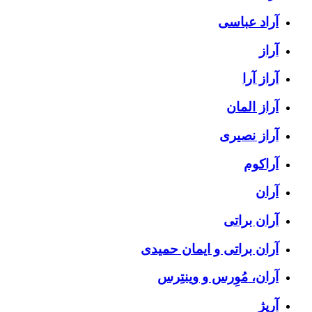
آراد عباسی
آراز
آراز آرا
آراز المان
آراز نصیری
آراکوم
آران
آران براتی
آران براتی و ایمان حمیدی
آران، مُوِرس و وینتِرس
آرپژ