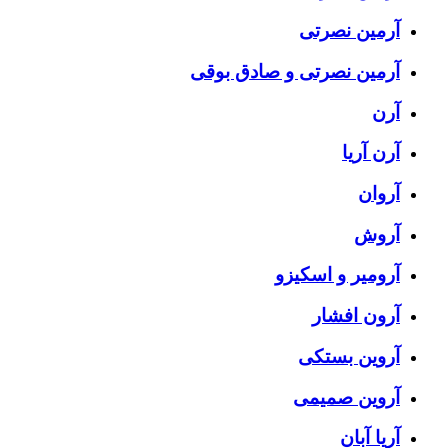
آرمین نصرتی
آرمین نصرتی و صادق بوقی
آرن
آرن آریا
آروان
آروش
آرومیر و اسکیزو
آرون افشار
آروین بستکی
آروین صمیمی
آریا آبان