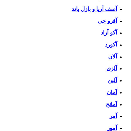
آصف آریا و پازل باند
آفرو جی
آکو آزاد
آکورد
آلان
آلزی
آلین
آمان
آمانج
آمر
آمور