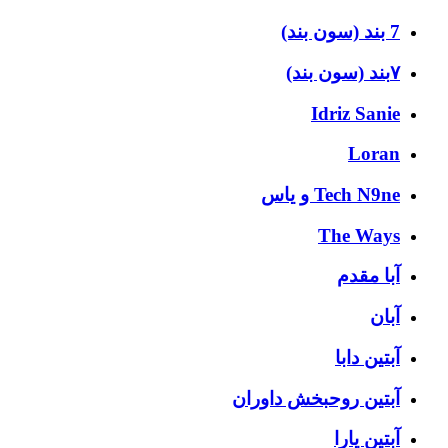
7 بند (سون بند)
۷بند (سون بند)
Idriz Sanie
Loran
Tech N9ne و یاس
The Ways
آبا مقدم
آبان
آبتین دابا
آبتین روحبخش داوران
آبتین یارا