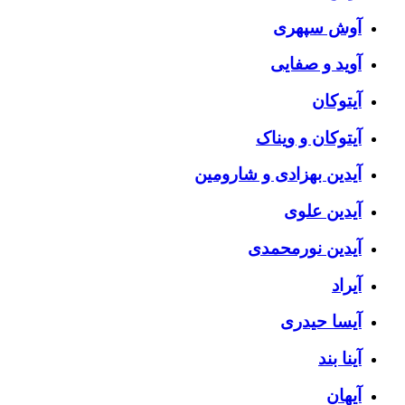
آوش سپهری
آوید و صفایی
آیتوکان
آیتوکان و ویناک
آیدین بهزادی و شارومین
آیدین علوی
آیدین نورمحمدی
آیراد
آیسا حیدری
آینا بند
آیهان