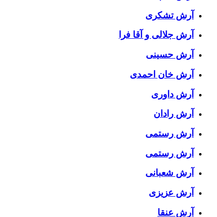
آرش تشکری
آرش جلالی و آقا فرا
آرش حسینی
آرش خان احمدی
آرش داوری
آرش رادان
آرش رستمى
آرش رستمی
آرش شعبانی
آرش عزیزی
آرش عنقا