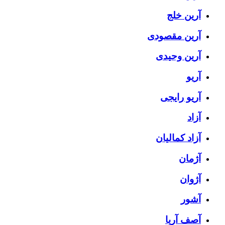
آرین خلج
آرین مقصودی
آرین وحیدی
آریو
آریو رایجی
آزاد
آزاد کمالیان
آژمان
آژوان
آشور
آصف آریا