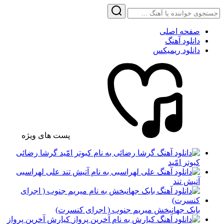
صفحه اصلی
دانلود آهنگ
دانلود ریمیکس
پست های ویژه
گرشا رضائی
کبوتر امّید
علی لهراسبی
آتیش تند
بابک جهانبخش میریم جنوب ( اجرای کنسرت)
کیارش آخرین پرواز