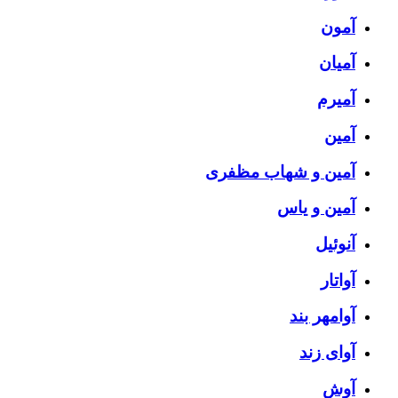
آمون
آمیان
آمیرم
آمین
آمین و شهاب مظفری
آمین و یاس
آنوئیل
آواتار
آوامهر بند
آوای زند
آوش