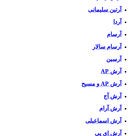
آرتین سلیمانی
آردا
آرسام
آرسام سالار
آرسین
آرش AP
آرش AP و مسیح
آرش آج
آرش آرام
آرش اسماعیلی
آرش ای پی