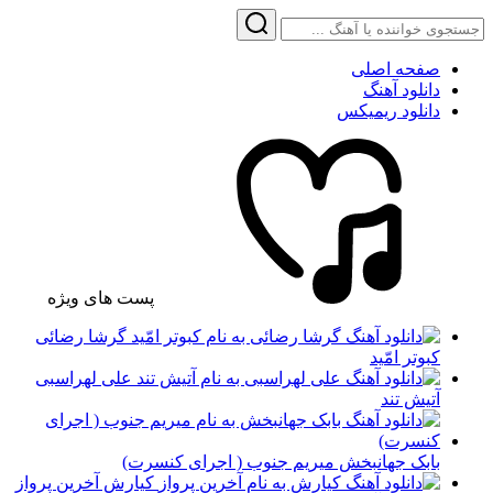
صفحه اصلی
دانلود آهنگ
دانلود ریمیکس
پست های ویژه
گرشا رضائی
کبوتر امّید
علی لهراسبی
آتیش تند
بابک جهانبخش میریم جنوب ( اجرای کنسرت)
کیارش آخرین پرواز