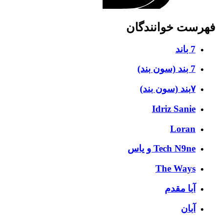
فهرست خوانندگان
7 باند
7 بند (سون بند)
۷بند (سون بند)
Idriz Sanie
Loran
Tech N9ne و یاس
The Ways
آبا مقدم
آبان