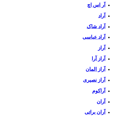
آر اس اچ
آراد
آراد شاک
آراد عباسی
آراز
آراز آرا
آراز المان
آراز نصیری
آراکوم
آران
آران براتی