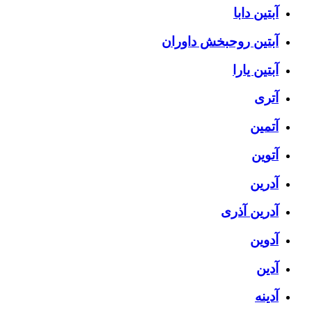
آبتین دابا
آبتین روحبخش داوران
آبتین یارا
آتری
آتمین
آتوین
آدرین
آدرین آذری
آدوین
آدین
آدینه