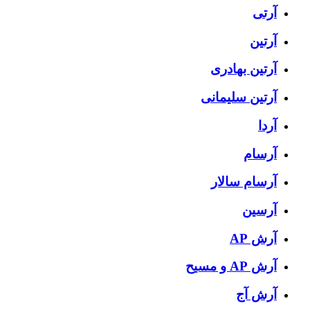
آرتی
آرتین
آرتین بهادری
آرتین سلیمانی
آردا
آرسام
آرسام سالار
آرسین
آرش AP
آرش AP و مسیح
آرش آج