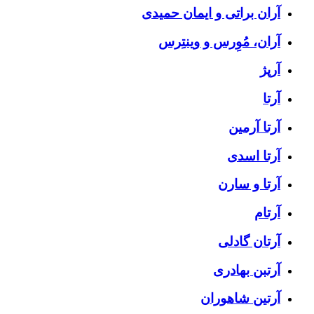
آران براتی و ایمان حمیدی
آران، مُوِرس و وینتِرس
آرپژ
آرتا
آرتا آرمین
آرتا اسدی
آرتا و سارن
آرتام
آرتان گادلی
آرتبن بهادری
آرتين شاهوران