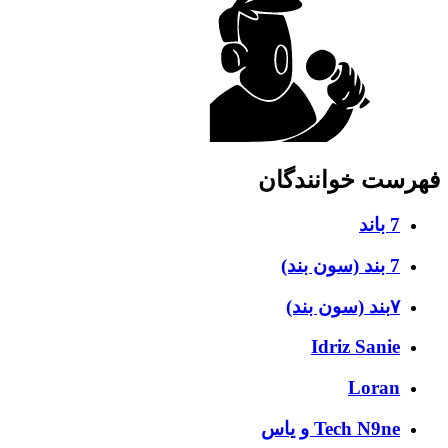
فهرست خوانندگان
7 باند
7 بند (سون بند)
۷بند (سون بند)
Idriz Sanie
Loran
Tech N9ne و یاس