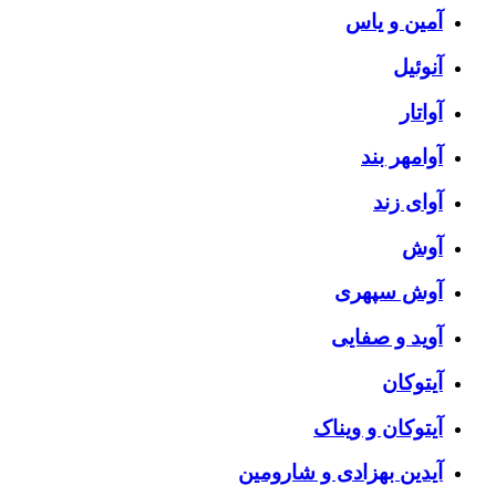
آمین و یاس
آنوئیل
آواتار
آوامهر بند
آوای زند
آوش
آوش سپهری
آوید و صفایی
آیتوکان
آیتوکان و ویناک
آیدین بهزادی و شارومین