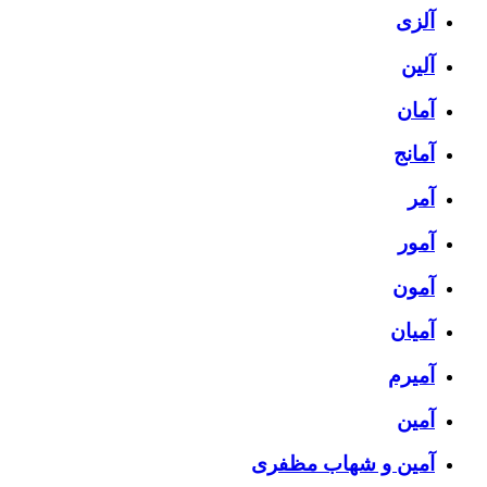
آلزی
آلین
آمان
آمانج
آمر
آمور
آمون
آمیان
آمیرم
آمین
آمین و شهاب مظفری