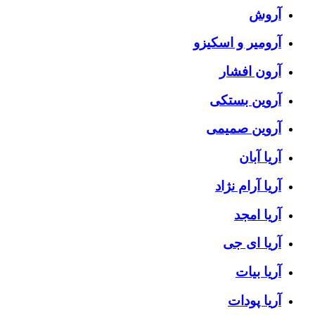
آروش
آرومیر و اسکیزو
آرون افشار
آروین بستکی
آروین صمیمی
آریا آبان
آریا آرام نژاد
آریا امجد
آریا ای جی
آریا بیات
آریا پودات