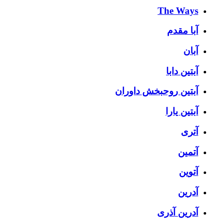
The Ways
آبا مقدم
آبان
آبتین دابا
آبتین روحبخش داوران
آبتین یارا
آتری
آتمین
آتوین
آدرین
آدرین آذری