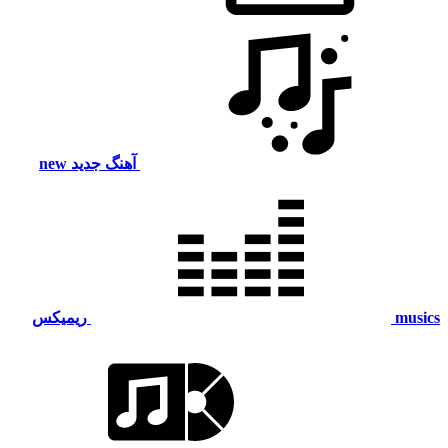
آهنگ جدید
new
musics
ریمیکس