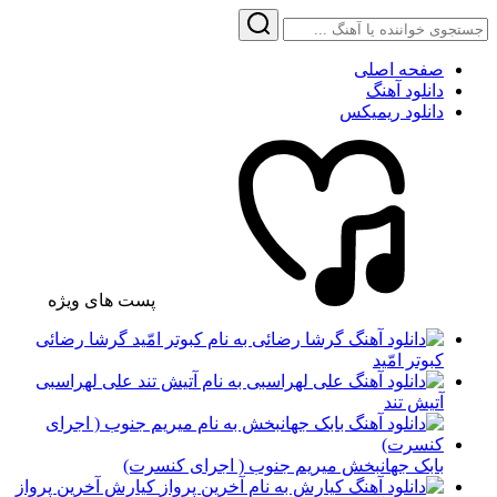
صفحه اصلی
دانلود آهنگ
دانلود ریمیکس
پست های ویژه
گرشا رضائی
کبوتر امّید
علی لهراسبی
آتیش تند
بابک جهانبخش میریم جنوب ( اجرای کنسرت)
کیارش آخرین پرواز