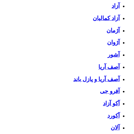
آزاد
آزاد کمالیان
آژمان
آژوان
آشور
آصف آریا
آصف آریا و پازل باند
آفرو جی
آکو آزاد
آکورد
آلان