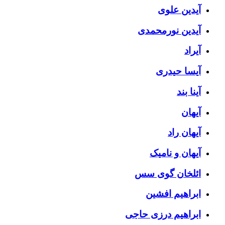
آیدین علوی
آیدین نورمحمدی
آیراد
آیسا حیدری
آینا بند
آیهان
آیهان راد
آیهان و نامیک
ائلخان گوی سس
ابراهیم افشین
ابراهیم درزی حاجی