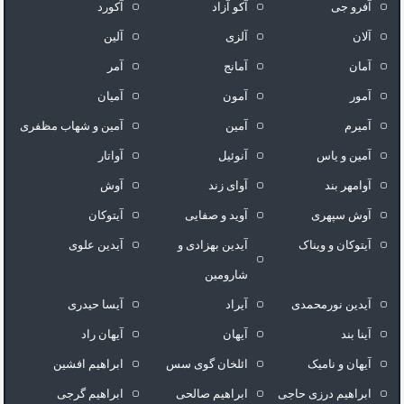
آفرو جی
آکو آزاد
آکورد
آلان
آلزی
آلین
آمان
آمانج
آمر
آمور
آمون
آمیان
آمیرم
آمین
آمین و شهاب مظفری
آمین و یاس
آنوئیل
آواتار
آوامهر بند
آوای زند
آوش
آوش سپهری
آوید و صفایی
آیتوکان
آیتوکان و ویناک
آیدین بهزادی و
آیدین علوی
شارومین
آیدین نورمحمدی
آیراد
آیسا حیدری
آینا بند
آیهان
آیهان راد
آیهان و نامیک
ائلخان گوی سس
ابراهیم افشین
ابراهیم درزی حاجی
ابراهیم صالحی
ابراهیم گرجی