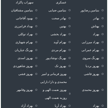
عسکری
سهراب پاکزاد
بنیامین رضاپور
بنیامین ضیایی
بنیامین مشتاقیان
بهادر
بهادر صحت
بهبود آقاجانی
بهتاش
بهتین
بهداد فرامرزى
بهراد
بهراد بخشی
بهراد توکلی
بهراد میرزایی
بهرام آوید
بهرام شهبازی
بهرام عمرانی
بهرام مردی
بهرنگ جباریان
بهرنگ سروى
بهرنگ نوشادپور
بهروز اسدی
بهروز بردیا
بهروز تک
بهروز شاهوردی
بهروز فاشی
بهروز فرمانی و امیر
بهروز فشی
محمدی و دارا دارایی
بهروز محمدی
بهروز نعمت الهی و
بهروز وفامهر
روزبه نعمت الهی
بهزاد
بهزاد آریا
بهزاد آزاد