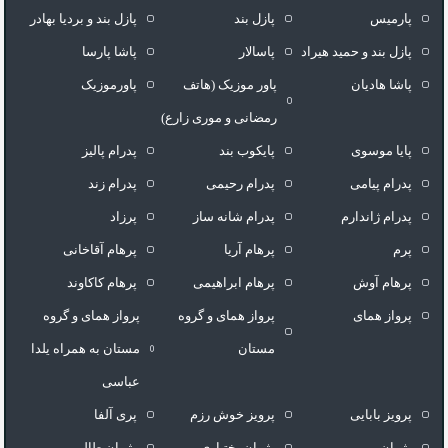
پارمیس
پازل بند
پازل بند و بردیا بهادر
پازل بند و حمید هیراد
پاسالار
پاشا پارسا
پاشا هادیان
پاور موزیک (هاتف
پاورموزیک
رمضانی و موری زارع)
پایا موسوی
پایکوب بند
پدرام پالیز
پدرام پیامی
پدرام رحیمی
پدرام زند
پدرام ژاندارم
پدرام شانه ساز
پرزاد
پرم
پرهام آریا
پرهام آقاخانی
پرهام آوش
پرهام ابراهیمی
پرهام کاکاوند
پرواز همای
پرواز همای و گروه
پرواز همای و گروه
مستان
مستان به همراه یلدا
عباسی
پرویز بابایی
پرویز خوش رزم
پری آلفا
پژمان
پژمان بختیاری
پژمان طالبی