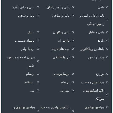
بابی
بابی و امیر رادان
بابی و دایی امین
بابی و دایی امین و
بابی و ساجی
بابی و سجی
رامین تجنگی
بابی و علیار
بابی و کاوان
بابیک
باربد
باربد راد
بامداد صمیمی
باهامین و پاکاتونز
بچه های دریم
بردیا بهادر
بردیا رادمهر
بردیا صادقی
برزان احمد و مسعود
عامر
برزین
برسا برسام
برسام
برسامین و مصباح
برشام
بسطام
بلک اسکورپیون
بمرانی
بنی
موزیک
بنیامین بهادری
بنیامین بهادری و حمید
بنیامین بهادری و