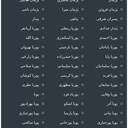
پژمان فروتن
پژمان مبرا
پژمان نامی
پسران شرقی
پناهی
پندار
پندار خدادی
پوريا زينعلى
پوریا آریانفر
پوریا احمدی
پوریا اسکندری
پوریا الله
پوریا باباجان
پوریا بارجینی
پوریا بهروان
پوریا پایا
پوریا حیدرزاده
پوریا زارعی
پوریا سلمانیان
پوریا سلیمانی
پوریا صلاحی
پوریا فرید
پوریا کریمی
پوریا کوشان
پوریا متابعان
پوریا مظهری
پوریا نظری
پوریا وفایی
پوریاد فرد
پویا
پویا آذر
پویا اشکو
پویا بهزادپور
پویا بیاتی
پویا پارسا
پویا پورجبارى
پویا پورجباری
پویا پورخانی
پویا صالحی