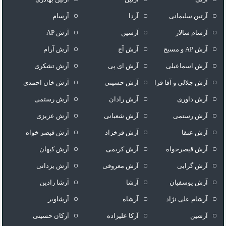
آرتین سلیمانی
آردا
آرسام
آرسام سالار
آرسین
آرش AP
آرش AP و مسیح
آرش آج
آرش آرام
آرش اسماعیلی
آرش ای پی
آرش تشکری
آرش جلالی و آقا فرا
آرش حسینی
آرش خان احمدی
آرش داوری
آرش رادان
آرش رستمى
آرش رستمی
آرش شعبانی
آرش عزیزی
آرش عنقا
آرش فرخزاد
آرش قیصر خواه
آرش قیصرخواه
آرش کریمی
آرش کیهان
آرش گرایی
آرش معروفی
آرش یزدانی
آرش یوسفیان
آرشا
آرشا رادین
آرشام علی نژاد
آرشاه
آرشاویر
آرشین
آرکا علیزاده
آرکان حسینی