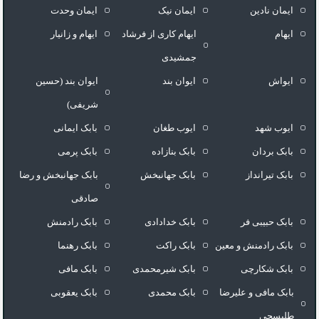
ایمان نادین
ایمان نیک
ایمان وحدت
ایهام
ایهام کاری از فرشاد
ایهام و زانیار
جمشیدی
ایواش
ایوان بند
ایوان بند (حسین
شریفی)
ایوب شهد
ایوب طغان
بابک ایمانی
بابک بردان
بابک بنازاده
بابک پرمی
بابک تیرانداز
بابک جهانبخش
بابک جهانبخش و رضا
صادقی
بابک حبیبی فر
بابک خدادادی
بابک رادمنش
بابک رادمنش و معین
بابک راکت
بابک رهنما
بابک شکارچی
بابک شیرمحمدی
بابک مافی
بابک مافی و علیرضا
بابک محمدی
بابک یعقوبی
طلیسچی