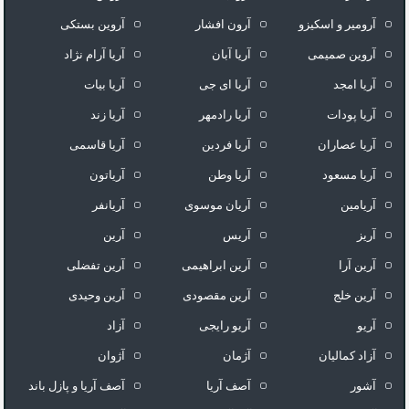
آرومیر و اسکیزو
آرون افشار
آروین بستکی
آروین صمیمی
آریا آبان
آریا آرام نژاد
آریا امجد
آریا ای جی
آریا بیات
آریا پودات
آریا رادمهر
آریا زند
آریا عصاران
آریا فردین
آریا قاسمی
آریا مسعود
آریا وطن
آریاتون
آریامین
آریان موسوی
آریانفر
آریز
آریس
آرین
آرین آرا
آرین ابراهیمی
آرین تفضلی
آرین خلج
آرین مقصودی
آرین وحیدی
آریو
آریو رایجی
آزاد
آزاد کمالیان
آژمان
آژوان
آشور
آصف آریا
آصف آریا و پازل باند