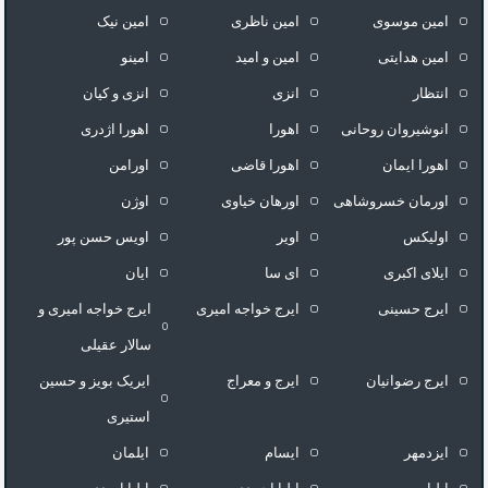
امین موسوی
امین ناظری
امین نیک
امین هدایتی
امین و امید
امینو
انتظار
انزی
انزی و کیان
انوشیروان روحانی
اهورا
اهورا اژدری
اهورا ایمان
اهورا قاضی
اورامن
اورمان خسروشاهی
اورهان خیاوی
اوژن
اولیکس
اویر
اویس حسن پور
ايلاى اكبرى
ای سا
ایان
ایرج حسینی
ایرج خواجه امیری
ایرج خواجه امیری و
سالار عقیلی
ایرج رضوانیان
ایرج و معراج
ایریک بویز و حسین
استیری
ایزدمهر
ایسام
ایلمان