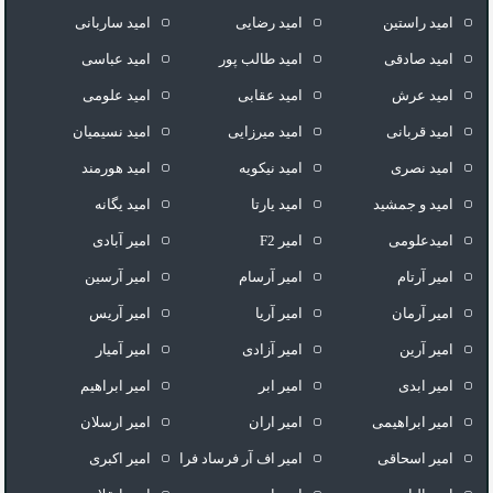
امید راستین
امید رضایی
امید ساربانی
امید صادقی
امید طالب پور
امید عباسی
امید عرش
امید عقابی
امید علومی
امید قربانی
امید میرزایی
امید نسیمیان
امید نصری
امید نیکویه
امید هورمند
امید و جمشید
امید یارتا
امید یگانه
امیدعلومی
امیر F2
امیر آبادی
امیر آرتام
امیر آرسام
امیر آرسین
امیر آرمان
امیر آریا
امیر آریس
امیر آرین
امیر آزادی
امیر آمیار
امیر ابدی
امیر ابر
امیر ابراهیم
امیر ابراهیمی
امیر اران
امیر ارسلان
امیر اسحاقی
امیر اف آر فرساد فرا
امیر اکبری