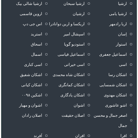
ارشیا
ارشیا سبحان
ارشیا شالی بیک
ارشیا یامی
ارشیان
اروین قاسمی
اریا رادمهر
اریکسا و ارین دوانادرا
اس جی دپ
اِسان
اسپشال امیر
استرید
استوار
استودیو گویا
اسحاق
اسماعیل جعفری
اسماعیل قیاسی
اسمال
اسی
اسی خیراتی
اسی کناری
اشکان رسا
اشکان شاه محمدی
اشکان شفیق
اشکان شمسایی
اشکان‌ کمانگری
اشکان کیانی
اشکان مهدوی
اشکان یادگاری
اشکین ۰۰۹۸
اشو عاشوری
اشوان
اشوان و مهیار
اصغر جمال و محسن
اصلان حقیقت
اصلان رادان
جمال
افرا
افران
اَفرند