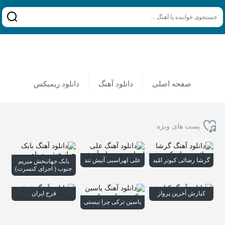
صفحه اصلی
دانلود آهنگ
دانلود ریمیکس
پست های ویژه
گرشا رضائی کبوتر امّید
علی لهراسبی آتیش تند
بابک جهانبخش میریم
جنوب ( اجرای کنسرت)
کیارش آخرین پرواز
فرخ ایران
یاسین ترکی چرا نیستی