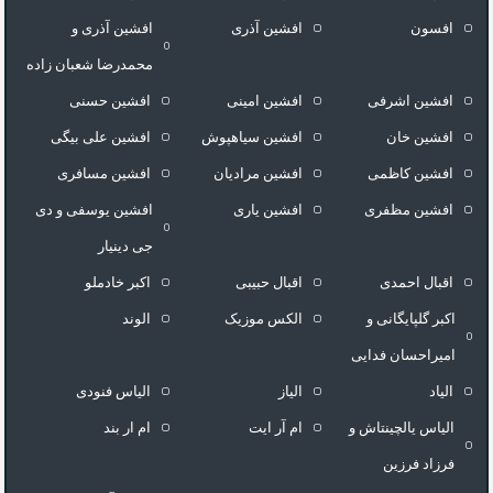
افسون
افشین آذری
افشین آذری و
محمدرضا شعبان زاده
افشین اشرفی
افشین امینی
افشین حسنی
افشین خان
افشین سیاهپوش
افشین علی بیگی
افشین کاظمی
افشین مرادیان
افشین مسافری
افشین مظفری
افشین یاری
افشین یوسفی و دی
جی دینیار
اقبال احمدی
اقبال حبیبی
اکبر خادملو
اکبر گلپایگانی و
الکس موزیک
الوند
امیراحسان فدایی
الیاد
الیاز
الیاس فنودی
الیاس یالچینتاش و
ام آر ایت
ام‌ ار بند
فرزاد فرزین