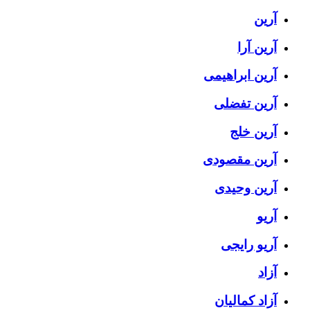
آرین
آرین آرا
آرین ابراهیمی
آرین تفضلی
آرین خلج
آرین مقصودی
آرین وحیدی
آریو
آریو رایجی
آزاد
آزاد کمالیان