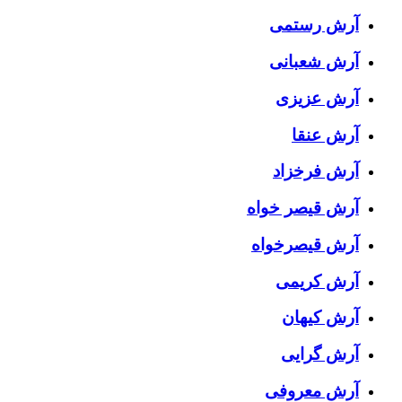
آرش رستمی
آرش شعبانی
آرش عزیزی
آرش عنقا
آرش فرخزاد
آرش قیصر خواه
آرش قیصرخواه
آرش کریمی
آرش کیهان
آرش گرایی
آرش معروفی