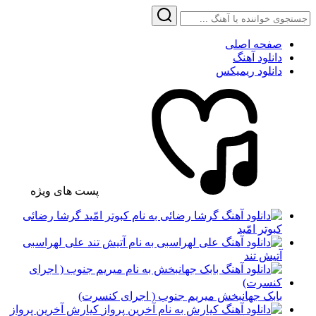
صفحه اصلی
دانلود آهنگ
دانلود ریمیکس
پست های ویژه
گرشا رضائی
کبوتر امّید
علی لهراسبی
آتیش تند
بابک جهانبخش میریم جنوب ( اجرای کنسرت)
کیارش آخرین پرواز