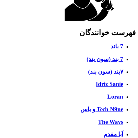
فهرست خوانندگان
7 باند
7 بند (سون بند)
۷بند (سون بند)
Idriz Sanie
Loran
Tech N9ne و یاس
The Ways
آبا مقدم