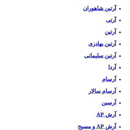
آرتين شاهوران
آرتی
آرتین
آرتین بهادری
آرتین سلیمانی
آردا
آرسام
آرسام سالار
آرسین
آرش AP
آرش AP و مسیح