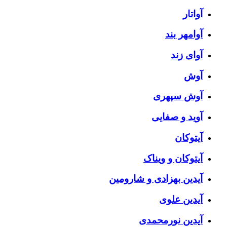
آواتار
آوامهر بند
آوای زند
آوش
آوش سپهری
آوید و صفایی
آیتوکان
آیتوکان و ویناک
آیدین بهزادی و شارومین
آیدین علوی
آیدین نورمحمدی