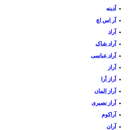
آدینه
آر اس اچ
آراد
آراد شاک
آراد عباسی
آراز
آراز آرا
آراز المان
آراز نصیری
آراکوم
آران