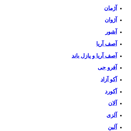
آژمان
آژوان
آشور
آصف آریا
آصف آریا و پازل باند
آفرو جی
آکو آزاد
آکورد
آلان
آلزی
آلین