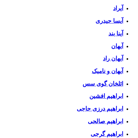
آیراد
آیسا حیدری
آینا بند
آیهان
آیهان راد
آیهان و نامیک
ائلخان گوی سس
ابراهیم افشین
ابراهیم درزی حاجی
ابراهیم صالحی
ابراهیم گرجی