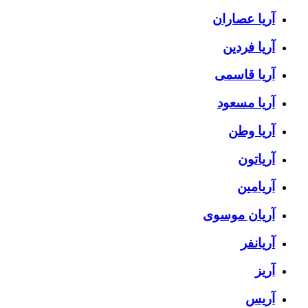
آریا عصاران
آریا فردین
آریا قاسمی
آریا مسعود
آریا وطن
آریاتون
آریامین
آریان موسوی
آریانفر
آریز
آریس