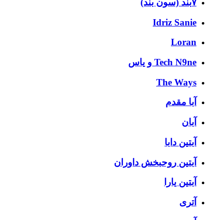
۷بند (سون بند)
Idriz Sanie
Loran
Tech N9ne و یاس
The Ways
آبا مقدم
آبان
آبتین دابا
آبتین روحبخش داوران
آبتین یارا
آتری