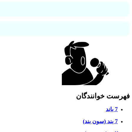
فهرست خوانندگان
7 باند
7 بند (سون بند)