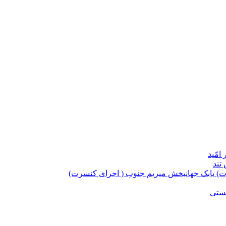
امّید
تند
بابک جهانبخش میریم جنوب ( اجرای کنسرت)
یستی