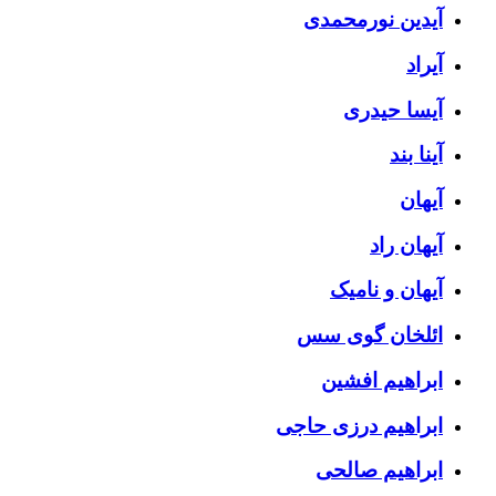
آیدین نورمحمدی
آیراد
آیسا حیدری
آینا بند
آیهان
آیهان راد
آیهان و نامیک
ائلخان گوی سس
ابراهیم افشین
ابراهیم درزی حاجی
ابراهیم صالحی