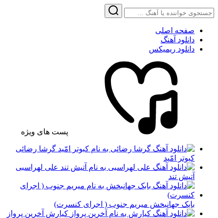
صفحه اصلی
دانلود آهنگ
دانلود ریمیکس
پست های ویژه
گرشا رضائی
کبوتر امّید
علی لهراسبی
آتیش تند
بابک جهانبخش میریم جنوب ( اجرای کنسرت)
کیارش آخرین پرواز