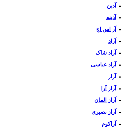
آدین
آدینه
آر اس اچ
آراد
آراد شاک
آراد عباسی
آراز
آراز آرا
آراز المان
آراز نصیری
آراکوم