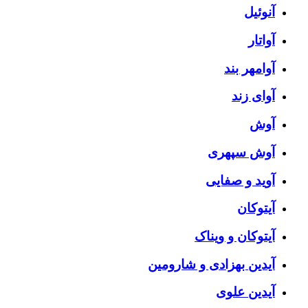
آنوئیل
آواتار
آوامهر بند
آوای زند
آوش
آوش سپهری
آوید و صفایی
آیتوکان
آیتوکان و ویناک
آیدین بهزادی و شارومین
آیدین علوی