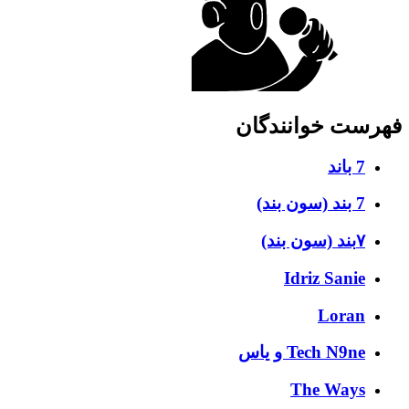
فهرست خوانندگان
7 باند
7 بند (سون بند)
۷بند (سون بند)
Idriz Sanie
Loran
Tech N9ne و یاس
The Ways