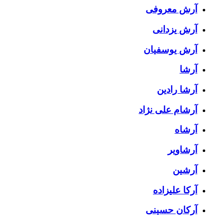
آرش معروفی
آرش یزدانی
آرش یوسفیان
آرشا
آرشا رادین
آرشام علی نژاد
آرشاه
آرشاویر
آرشین
آرکا علیزاده
آرکان حسینی