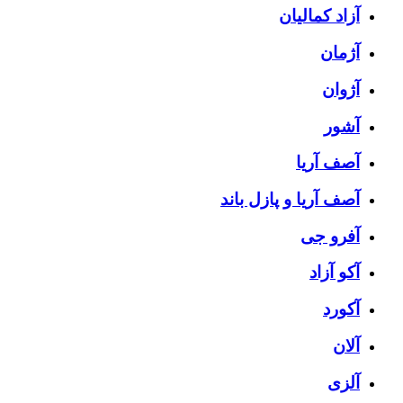
آزاد کمالیان
آژمان
آژوان
آشور
آصف آریا
آصف آریا و پازل باند
آفرو جی
آکو آزاد
آکورد
آلان
آلزی