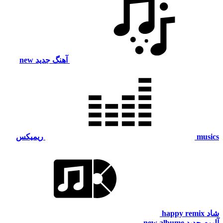
آهنگ جدید
new
musics
ریمیکس
شاد
happy remix
آلبوم جدید
new albume