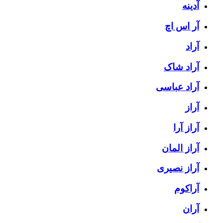
آدینه
آر اس اچ
آراد
آراد شاک
آراد عباسی
آراز
آراز آرا
آراز المان
آراز نصیری
آراکوم
آران