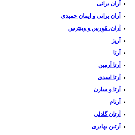
آران براتی
آران براتی و ایمان حمیدی
آران، مُوِرس و وینتِرس
آرپژ
آرتا
آرتا آرمین
آرتا اسدی
آرتا و سارن
آرتام
آرتان گادلی
آرتبن بهادری