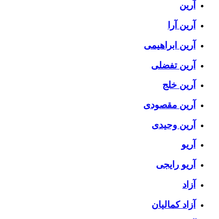
آرین
آرین آرا
آرین ابراهیمی
آرین تفضلی
آرین خلج
آرین مقصودی
آرین وحیدی
آریو
آریو رایجی
آزاد
آزاد کمالیان