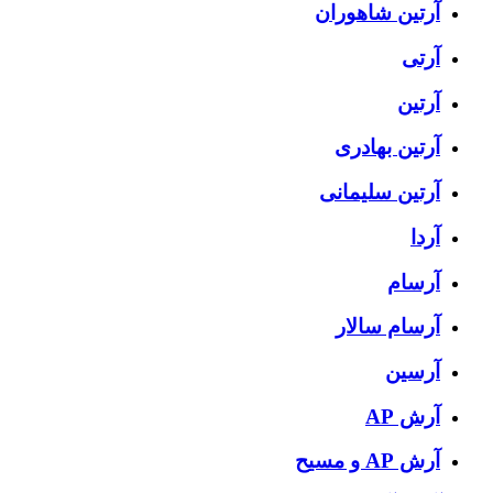
آرتين شاهوران
آرتی
آرتین
آرتین بهادری
آرتین سلیمانی
آردا
آرسام
آرسام سالار
آرسین
آرش AP
آرش AP و مسیح