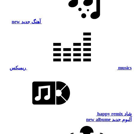
آهنگ جدید
new
musics
ریمیکس
شاد
happy remix
آلبوم جدید
new albume