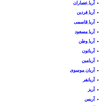
آریا عصاران
آریا فردین
آریا قاسمی
آریا مسعود
آریا وطن
آریاتون
آریامین
آریان موسوی
آریانفر
آریز
آریس