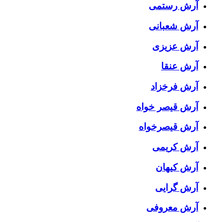
آرش رستمی
آرش شعبانی
آرش عزیزی
آرش عنقا
آرش فرخزاد
آرش قیصر خواه
آرش قیصرخواه
آرش کریمی
آرش کیهان
آرش گرایی
آرش معروفی