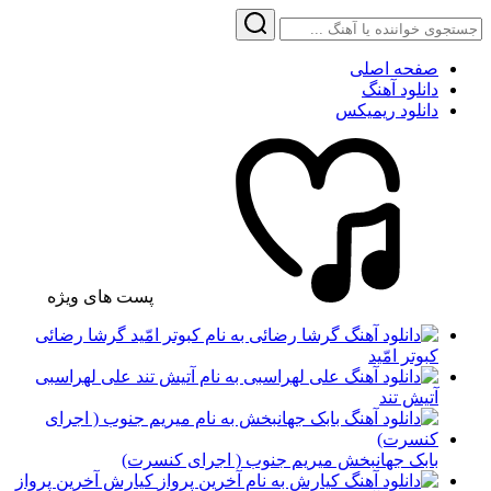
صفحه اصلی
دانلود آهنگ
دانلود ریمیکس
پست های ویژه
گرشا رضائی
کبوتر امّید
علی لهراسبی
آتیش تند
بابک جهانبخش میریم جنوب ( اجرای کنسرت)
کیارش آخرین پرواز