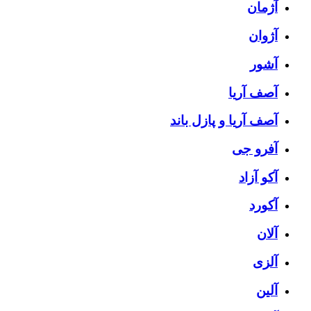
آژمان
آژوان
آشور
آصف آریا
آصف آریا و پازل باند
آفرو جی
آکو آزاد
آکورد
آلان
آلزی
آلین