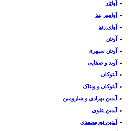
آواتار
آوامهر بند
آوای زند
آوش
آوش سپهری
آوید و صفایی
آیتوکان
آیتوکان و ویناک
آیدین بهزادی و شارومین
آیدین علوی
آیدین نورمحمدی