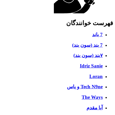
فهرست خوانندگان
7 باند
7 بند (سون بند)
۷بند (سون بند)
Idriz Sanie
Loran
Tech N9ne و یاس
The Ways
آبا مقدم