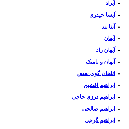
آیراد
آیسا حیدری
آینا بند
آیهان
آیهان راد
آیهان و نامیک
ائلخان گوی سس
ابراهیم افشین
ابراهیم درزی حاجی
ابراهیم صالحی
ابراهیم گرجی