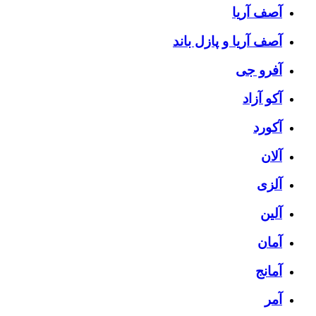
آصف آریا
آصف آریا و پازل باند
آفرو جی
آکو آزاد
آکورد
آلان
آلزی
آلین
آمان
آمانج
آمر