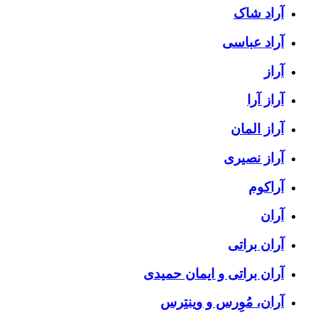
آراد شاک
آراد عباسی
آراز
آراز آرا
آراز المان
آراز نصیری
آراکوم
آران
آران براتی
آران براتی و ایمان حمیدی
آران، مُوِرس و وینتِرس