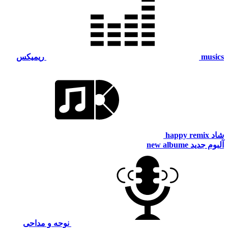
musics
ریمیکس
شاد
happy remix
آلبوم جدید
new albume
نوحه و مداحی