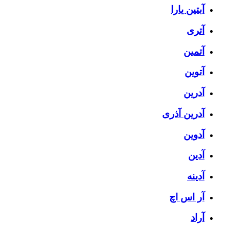
آبتین یارا
آتری
آتمین
آتوین
آدرین
آدرین آذری
آدوین
آدین
آدینه
آر اس اچ
آراد