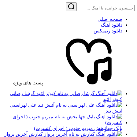
صفحه اصلی
دانلود آهنگ
دانلود ریمیکس
پست های ویژه
گرشا رضائی
کبوتر امّید
علی لهراسبی
آتیش تند
بابک جهانبخش میریم جنوب ( اجرای کنسرت)
کیارش آخرین پرواز