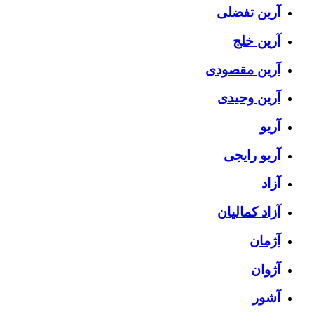
آرین تفضلی
آرین خلج
آرین مقصودی
آرین وحیدی
آریو
آریو رایجی
آزاد
آزاد کمالیان
آژمان
آژوان
آشور