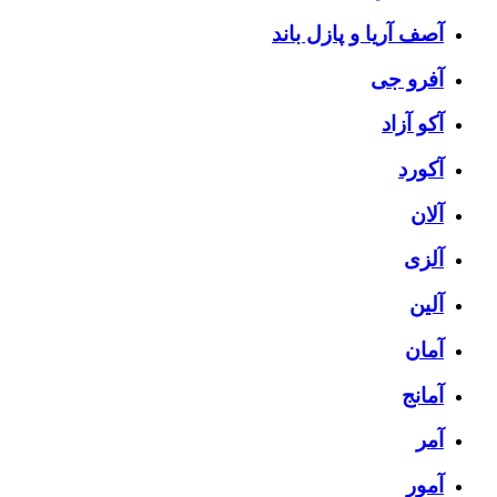
آصف آریا و پازل باند
آفرو جی
آکو آزاد
آکورد
آلان
آلزی
آلین
آمان
آمانج
آمر
آمور