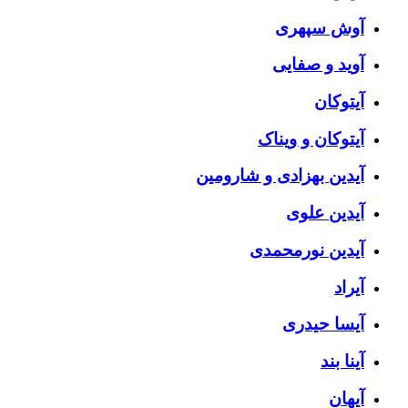
آوش سپهری
آوید و صفایی
آیتوکان
آیتوکان و ویناک
آیدین بهزادی و شارومین
آیدین علوی
آیدین نورمحمدی
آیراد
آیسا حیدری
آینا بند
آیهان