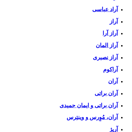
آراد عباسی
آراز
آراز آرا
آراز المان
آراز نصیری
آراکوم
آران
آران براتی
آران براتی و ایمان حمیدی
آران، مُوِرس و وینتِرس
آرپژ