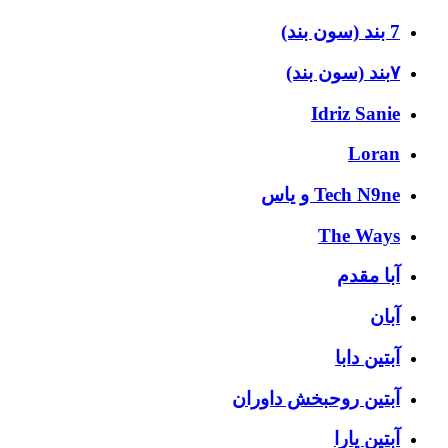
7 بند (سون بند)
۷بند (سون بند)
Idriz Sanie
Loran
Tech N9ne و یاس
The Ways
آبا مقدم
آبان
آبتین دابا
آبتین روحبخش داوران
آبتین یارا