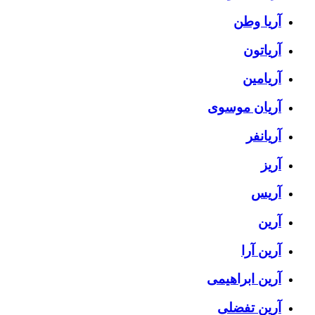
آریا وطن
آریاتون
آریامین
آریان موسوی
آریانفر
آریز
آریس
آرین
آرین آرا
آرین ابراهیمی
آرین تفضلی