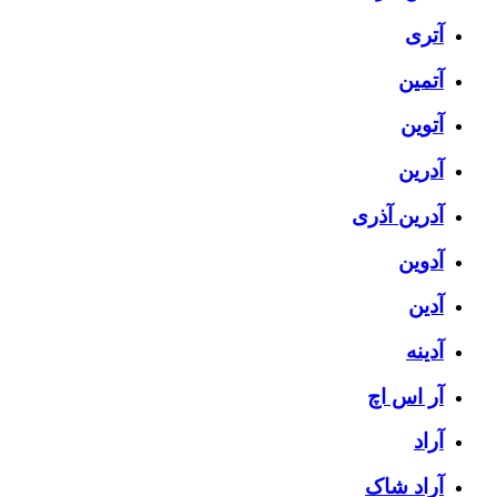
آتری
آتمین
آتوین
آدرین
آدرین آذری
آدوین
آدین
آدینه
آر اس اچ
آراد
آراد شاک