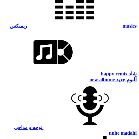
musics
ریمیکس
شاد
happy remix
آلبوم جدید
new albume
نوحه و مداحی
nuhe madahi