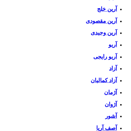
آرین خلج
آرین مقصودی
آرین وحیدی
آریو
آریو رایجی
آزاد
آزاد کمالیان
آژمان
آژوان
آشور
آصف آریا