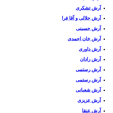
آرش تشکری
آرش جلالی و آقا فرا
آرش حسینی
آرش خان احمدی
آرش داوری
آرش رادان
آرش رستمى
آرش رستمی
آرش شعبانی
آرش عزیزی
آرش عنقا