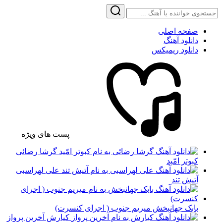
صفحه اصلی
دانلود آهنگ
دانلود ریمیکس
پست های ویژه
گرشا رضائی
کبوتر امّید
علی لهراسبی
آتیش تند
بابک جهانبخش میریم جنوب ( اجرای کنسرت)
کیارش آخرین پرواز