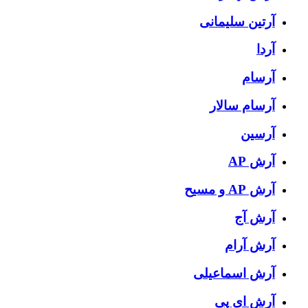
آرتین سلیمانی
آردا
آرسام
آرسام سالار
آرسین
آرش AP
آرش AP و مسیح
آرش آج
آرش آرام
آرش اسماعیلی
آرش ای پی