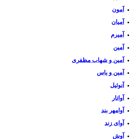
آمون
آمیان
آمیرم
آمین
آمین و شهاب مظفری
آمین و یاس
آنوئیل
آواتار
آوامهر بند
آوای زند
آوش