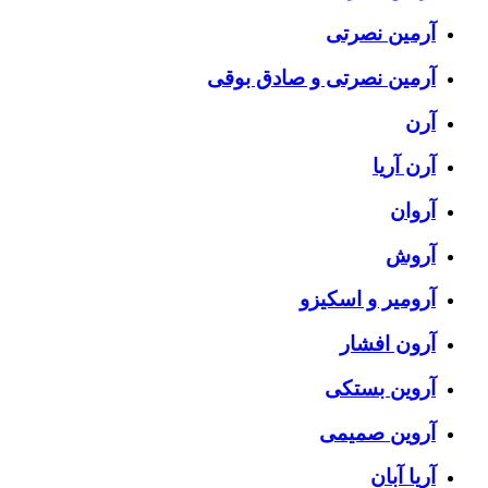
آرمین نصرتی
آرمین نصرتی و صادق بوقی
آرن
آرن آریا
آروان
آروش
آرومیر و اسکیزو
آرون افشار
آروین بستکی
آروین صمیمی
آریا آبان