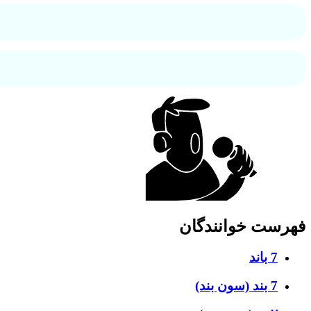
فهرست خوانندگان
7 باند
7 بند (سون بند)