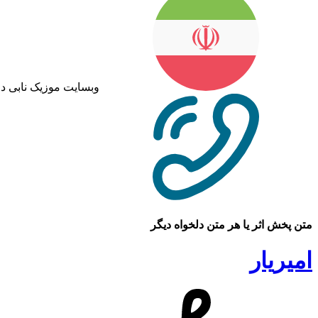
وبسایت موزیک نابی د
متن پخش اثر یا هر متن دلخواه دیگر
امیریار