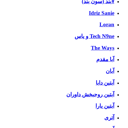
۷بند (سون بند)
Idriz Sanie
Loran
Tech N9ne و یاس
The Ways
آبا مقدم
آبان
آبتین دابا
آبتین روحبخش داوران
آبتین یارا
آتری