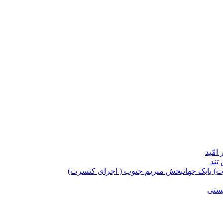
امّید
تند
بابک جهانبخش میریم جنوب ( اجرای کنسرت)
یستی