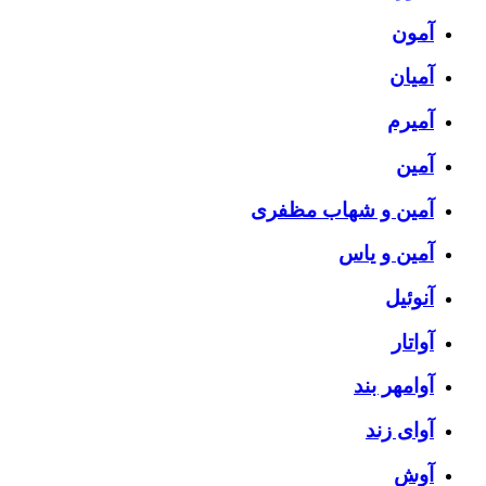
آمون
آمیان
آمیرم
آمین
آمین و شهاب مظفری
آمین و یاس
آنوئیل
آواتار
آوامهر بند
آوای زند
آوش