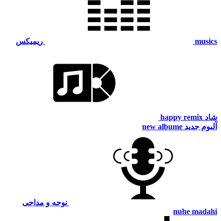
musics
ریمیکس
شاد
happy remix
آلبوم جدید
new albume
نوحه و مداحی
nuhe madahi