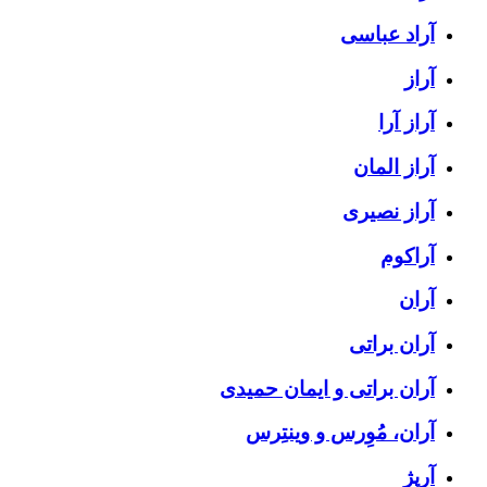
آراد عباسی
آراز
آراز آرا
آراز المان
آراز نصیری
آراکوم
آران
آران براتی
آران براتی و ایمان حمیدی
آران، مُوِرس و وینتِرس
آرپژ