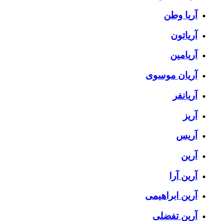
آریا وطن
آریاتون
آریامین
آریان موسوی
آریانفر
آریز
آریس
آرین
آرین آرا
آرین ابراهیمی
آرین تفضلی