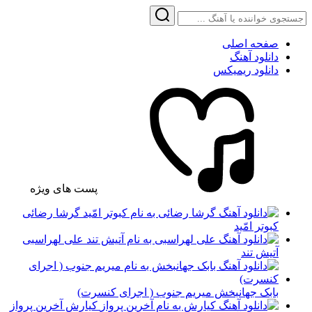
صفحه اصلی
دانلود آهنگ
دانلود ریمیکس
پست های ویژه
گرشا رضائی
کبوتر امّید
علی لهراسبی
آتیش تند
بابک جهانبخش میریم جنوب ( اجرای کنسرت)
کیارش آخرین پرواز