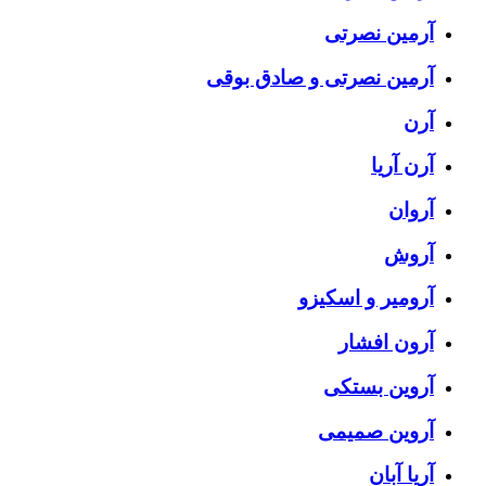
آرمین نصرتی
آرمین نصرتی و صادق بوقی
آرن
آرن آریا
آروان
آروش
آرومیر و اسکیزو
آرون افشار
آروین بستکی
آروین صمیمی
آریا آبان