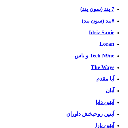
7 بند (سون بند)
۷بند (سون بند)
Idriz Sanie
Loran
Tech N9ne و یاس
The Ways
آبا مقدم
آبان
آبتین دابا
آبتین روحبخش داوران
آبتین یارا