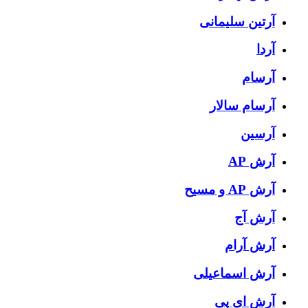
آرتین سلیمانی
آردا
آرسام
آرسام سالار
آرسین
آرش AP
آرش AP و مسیح
آرش آج
آرش آرام
آرش اسماعیلی
آرش ای پی