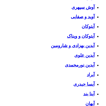
آوش سپهری
آوید و صفایی
آیتوکان
آیتوکان و ویناک
آیدین بهزادی و شارومین
آیدین علوی
آیدین نورمحمدی
آیراد
آیسا حیدری
آینا بند
آیهان