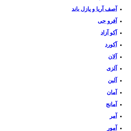
آصف آریا و پازل باند
آفرو جی
آکو آزاد
آکورد
آلان
آلزی
آلین
آمان
آمانج
آمر
آمور