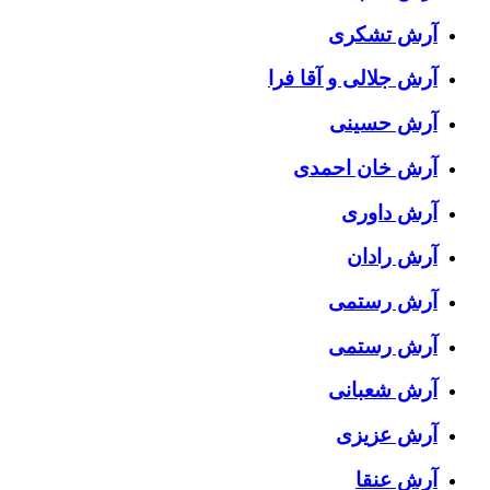
آرش تشکری
آرش جلالی و آقا فرا
آرش حسینی
آرش خان احمدی
آرش داوری
آرش رادان
آرش رستمى
آرش رستمی
آرش شعبانی
آرش عزیزی
آرش عنقا