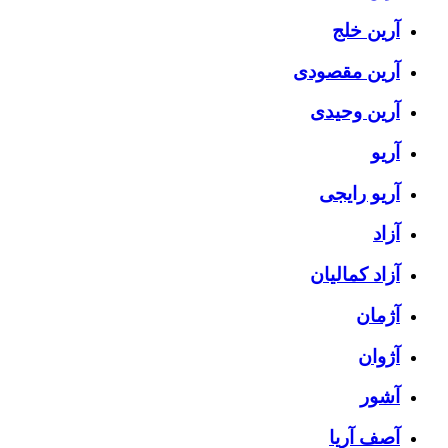
آرین خلج
آرین مقصودی
آرین وحیدی
آریو
آریو رایجی
آزاد
آزاد کمالیان
آژمان
آژوان
آشور
آصف آریا