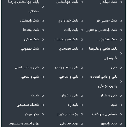
بابک تیرانداز
بابک جهانبخش
بابک جهانبخش و رضا
صادقی
بابک حبیبی فر
بابک خدادادی
بابک رادمنش
بابک رادمنش و معین
بابک راکت
بابک رهنما
بابک شکارچی
بابک شیرمحمدی
بابک مافی
بابک مافی و علیرضا
بابک محمدی
بابک یعقوبی
طلیسچی
بابی
بابی و امیر رادان
بابی و دایی امین
بابی و دایی امین و
بابی و ساجی
بابی و سجی
رامین تجنگی
بابی و علیار
بابی و کاوان
بابیک
باربد
باربد راد
بامداد صمیمی
باهامین و پاکاتونز
بچه های دریم
بردیا بهادر
بردیا رادمهر
بردیا صادقی
برزان احمد و مسعود