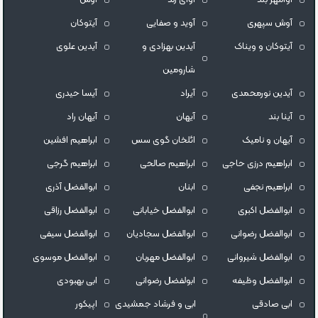
آوش سپهری
آوید و صفایی
آیتوکان
آیتوکان و ویناک
آیدین بهزادی و
آیدین علوی
شارومین
آیدین نورمحمدی
آیراد
آیسا حیدری
آینا بند
آیهان
آیهان راد
آیهان و نامیک
ائلخان گوی سس
ابراهیم افشین
ابراهیم درزی حاجی
ابراهیم صالحی
ابراهیم گرجی
ابراهیم نجفی
ابنان
ابوالفضل آذری
ابوالفضل اکبری
ابوالفضل خیابانی
ابوالفضل رزاقی
ابوالفضل رضوانی
ابوالفضل سجادیان
ابوالفضل سیفی
ابوالفضل شیروانی
ابوالفضل مهربان
ابوالفضل موسوی
ابوالفضل وظیفه
ابولفضل رضوانی
ابی بهبودی
ابی صادقی
ابی و فرشاد جمشیدی
اپیکور