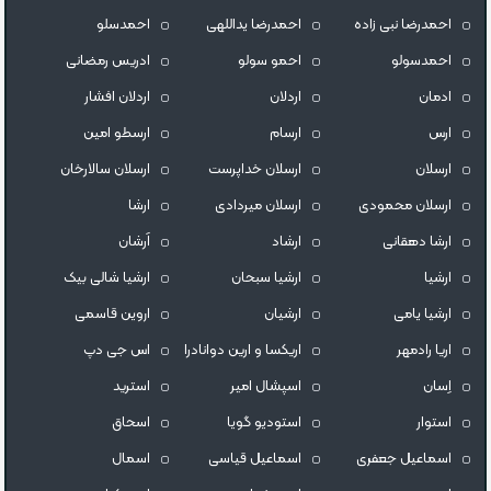
احمدرضا نبی زاده
احمدرضا یداللهی
احمدسلو
احمدسولو
احمو سولو
ادریس رمضانی
ادمان
اردلان
اردلان افشار
ارس
ارسام
ارسطو امین
ارسلان
ارسلان خداپرست
ارسلان سالارخان
ارسلان محمودی
ارسلان میردادی
ارشا
ارشا دهقانی
ارشاد
اَرشان
ارشیا
ارشیا سبحان
ارشیا شالی بیک
ارشیا یامی
ارشیان
اروین قاسمی
اریا رادمهر
اریکسا و ارین دوانادرا
اس جی دپ
اِسان
اسپشال امیر
استرید
استوار
استودیو گویا
اسحاق
اسماعیل جعفری
اسماعیل قیاسی
اسمال