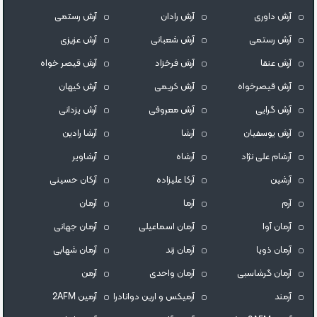
آرش داوری
آرش رادان
آرش رستمى
آرش رستمی
آرش شعبانی
آرش عزیزی
آرش عنقا
آرش فرخزاد
آرش قیصر خواه
آرش قیصرخواه
آرش کریمی
آرش کیهان
آرش گرایی
آرش معروفی
آرش یزدانی
آرش یوسفیان
آرشا
آرشا رادین
آرشام علی نژاد
آرشاه
آرشاویر
آرشین
آرکا علیزاده
آرکان حسینی
آرم
آرما
آرمان
آرمان آوا
آرمان اسماعیلی
آرمان جهانی
آرمان ذویا
آرمان زند
آرمان شهابی
آرمان گرشاسبی
آرمان واحدی
آرمن
آرمند
آرمیکس و ارین دوانادرا
آرمین 2AFM