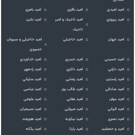
امید امیدی
امید باقری
امید بامری
امید پیروزی
امید تاجیک و امیر
امید تکین
تاجیک
امید جهان
امید حاجیلی
امید حاجیلی و سیروان
خسروی
امید حسینی
امید حیدری
امید خداوردی
امید دارابی
امید ذاکری
امید رادمهر
امید راستین
امید رضایی
امید ساربانی
امید صادقی
امید طالب پور
امید عباسی
امید عرش
امید عقابی
امید علومی
امید قربانی
امید میرزایی
امید نسیمیان
امید نصری
امید نیکویه
امید هورمند
امید و جمشید
امید یارتا
امید یگانه