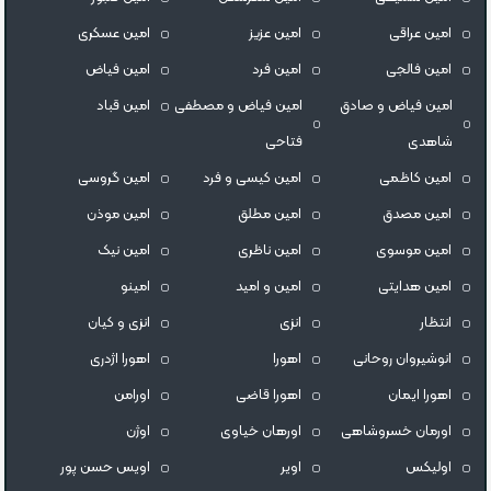
امین عراقی
امین عزیز
امین عسکری
امین فالجی
امین فرد
امین فیاض
امین فیاض و صادق
امین فیاض و مصطفی
امین قباد
شاهدی
فتاحی
امین کاظمی
امین کیسی و فرد
امین گروسی
امین مصدق
امین مطلق
امین موذن
امین موسوی
امین ناظری
امین نیک
امین هدایتی
امین و امید
امینو
انتظار
انزی
انزی و کیان
انوشیروان روحانی
اهورا
اهورا اژدری
اهورا ایمان
اهورا قاضی
اورامن
اورمان خسروشاهی
اورهان خیاوی
اوژن
اولیکس
اویر
اویس حسن پور