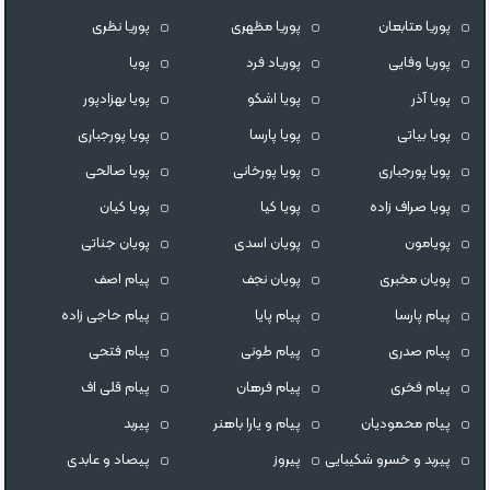
پوریا متابعان
پوریا مظهری
پوریا نظری
پوریا وفایی
پوریاد فرد
پویا
پویا آذر
پویا اشکو
پویا بهزادپور
پویا بیاتی
پویا پارسا
پویا پورجبارى
پویا پورجباری
پویا پورخانی
پویا صالحی
پویا صراف زاده
پویا کیا
پویا کیان
پویامون
پویان اسدی
پویان جناتی
پویان مخبری
پویان نجف
پیام اصف
پیام پارسا
پیام پایا
پیام حاجی زاده
پیام صدری
پیام طونی
پیام فتحی
پیام فخری
پیام فرهان
پیام قلی اف
پیام محمودیان
پیام و یارا باهنر
پیربد
پیربد و خسرو شکیبایی
پیروز
پیصاد و عابدی