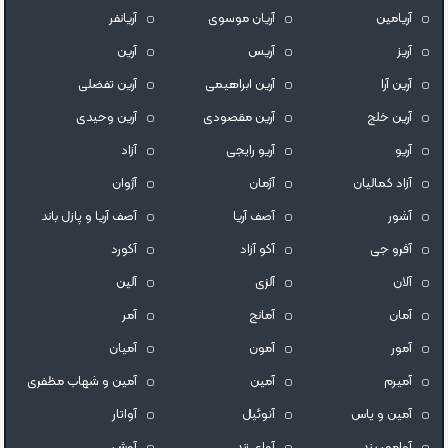
آریامین
آریان موسوی
آریانفر
آریز
آریس
آرین
آرین آرا
آرین ابراهیمی
آرین تفضلی
آرین خلج
آرین مقصودی
آرین وحیدی
آریو
آریو رایجی
آزاد
آزاد کمالیان
آژمان
آژوان
آشور
آصف آریا
آصف آریا و پازل باند
آفرو جی
آکو آزاد
آکورد
آلان
آلزی
آلین
آمان
آمانج
آمر
آمور
آمون
آمیان
آمیرم
آمین
آمین و شهاب مظفری
آمین و یاس
آنوئیل
آواتار
آوامهر بند
آوای زند
آوش