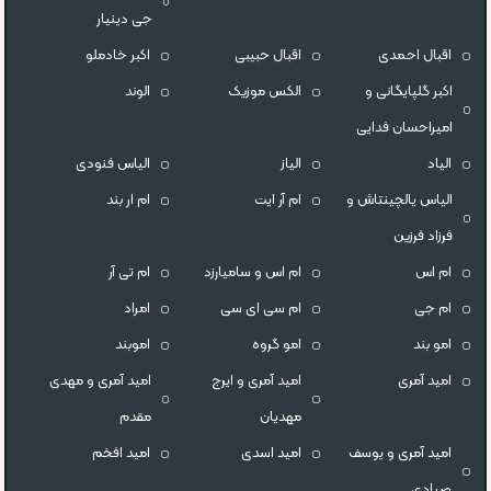
جی دینیار
اقبال احمدی
اقبال حبیبی
اکبر خادملو
اکبر گلپایگانی و
الکس موزیک
الوند
امیراحسان فدایی
الیاد
الیاز
الیاس فنودی
الیاس یالچینتاش و
ام آر ایت
ام‌ ار بند
فرزاد فرزین
ام اس
ام اس و سامیارزد
ام تی آر
ام جی
ام سی ای سی
امراد
امو بند
امو گروه
اموبند
امید آمری
امید آمری و ایرج
امید آمری و مهدی
مهدیان
مقدم
امید آمری و یوسف
امید اسدی
امید افخم
صیادی