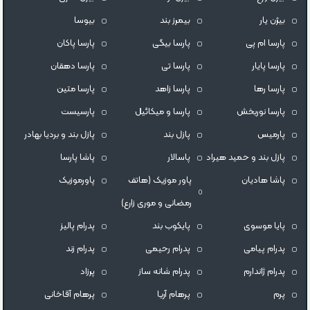
بیژن یار
بیمرز بند
بیوسا
پارسا ام پی
پارسا بیگی
پارسا پاکان
پارسا پایار
پارسا تی
پارسا دهقان
پارسا رها
پارسا زاهد
پارسا متین
پارسا نوربخش
پارسا و میکائیل
پارسیست
پارمیس
پازل بند
پازل بند و بردیا بهادر
پازل بند و حمید هیراد
پاسالار
پاشا پارسا
پاشا هادیان
پاور موزیک (هاتف
پاورموزیک
رمضانی و موری زارع)
پایا موسوی
پایکوب بند
پدرام پالیز
پدرام پیامی
پدرام رحیمی
پدرام زند
پدرام ژاندارم
پدرام شانه ساز
پرزاد
پرم
پرهام آریا
پرهام آقاخانی