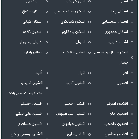
اسی
اسی خیراتی
اسی کناری
اشکان رسا
اشکان شاه محمدی
اشکان شفیق
اشکان شمسایی
اشکان‌ کمانگری
اشکان کیانی
اشکان مهدوی
اشکان یادگاری
اشکین ۰۰۹۸
اشو عاشوری
اشوان
اشوان و مهیار
اصغر جمال و محسن
اصلان حقیقت
اصلان رادان
جمال
افرا
افران
اَفرند
افسون
افشین آذری
افشین آذری و
محمدرضا شعبان زاده
افشین اشرفی
افشین امینی
افشین حسنی
افشین خان
افشین سیاهپوش
افشین علی بیگی
افشین کاظمی
افشین مرادیان
افشین مسافری
افشین مظفری
افشین یاری
افشین یوسفی و دی