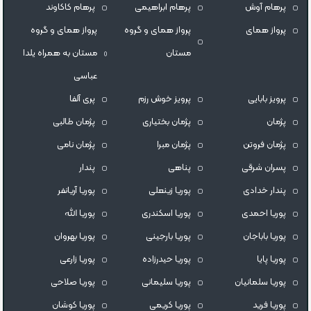
پرهام آوش
پرهام ابراهیمی
پرهام کاکاوند
پرواز همای
پرواز همای و گروه
پرواز همای و گروه
مستان
مستان به همراه یلدا
عباسی
پرویز بابایی
پرویز خوش رزم
پری آلفا
پژمان
پژمان بختیاری
پژمان طالبی
پژمان فروتن
پژمان مبرا
پژمان نامی
پسران شرقی
پناهی
پندار
پندار خدادی
پوريا زينعلى
پوریا آریانفر
پوریا احمدی
پوریا اسکندری
پوریا الله
پوریا باباجان
پوریا بارجینی
پوریا بهروان
پوریا پایا
پوریا حیدرزاده
پوریا زارعی
پوریا سلمانیان
پوریا سلیمانی
پوریا صلاحی
پوریا فرید
پوریا کریمی
پوریا کوشان