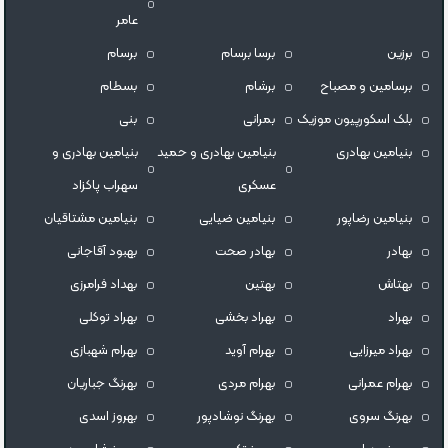
عامر
برزین
برسا برسام
برسام
برسامین و مصباح
برشام
بسطام
بلک اسکورپیون موزیک
بمرانی
بنی
بنیامین بهادری
بنیامین بهادری و حمید
بنیامین بهادری و
عسکری
سهراب پاکزاد
بنیامین رضاپور
بنیامین ضیایی
بنیامین مشتاقیان
بهادر
بهادر صحت
بهبود آقاجانی
بهتاش
بهتین
بهداد فرامرزى
بهراد
بهراد بخشی
بهراد توکلی
بهراد میرزایی
بهرام آوید
بهرام شهبازی
بهرام عمرانی
بهرام مردی
بهرنگ جباریان
بهرنگ سروى
بهرنگ نوشادپور
بهروز اسدی