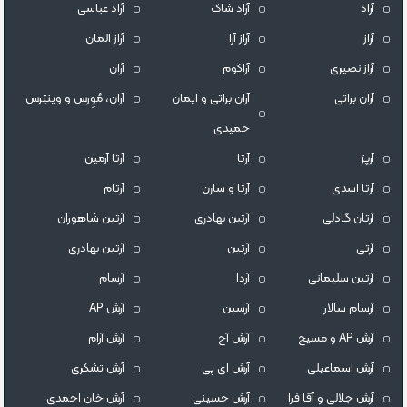
آراد
آراد شاک
آراد عباسی
آراز
آراز آرا
آراز المان
آراز نصیری
آراکوم
آران
آران براتی
آران براتی و ایمان
آران، مُوِرس و وینتِرس
حمیدی
آرپژ
آرتا
آرتا آرمین
آرتا اسدی
آرتا و سارن
آرتام
آرتان گادلی
آرتبن بهادری
آرتين شاهوران
آرتی
آرتین
آرتین بهادری
آرتین سلیمانی
آردا
آرسام
آرسام سالار
آرسین
آرش AP
آرش AP و مسیح
آرش آج
آرش آرام
آرش اسماعیلی
آرش ای پی
آرش تشکری
آرش جلالی و آقا فرا
آرش حسینی
آرش خان احمدی