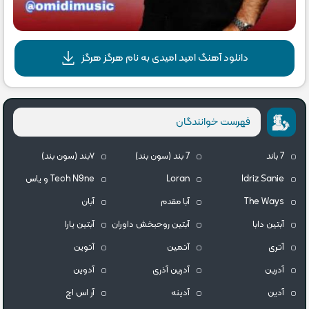
دانلود آهنگ امید امیدی به نام هرگز هرگز
فهرست خوانندگان
7 باند
7 بند (سون بند)
۷بند (سون بند)
Idriz Sanie
Loran
Tech N9ne و یاس
The Ways
آبا مقدم
آبان
آبتین دابا
آبتین روحبخش داوران
آبتین یارا
آتری
آتمین
آتوین
آدرین
آدرین آذری
آدوین
آدین
آدینه
آر اس اچ