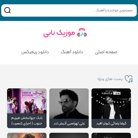
صفحه اصلی
دانلود آهنگ
دانلود ریمیکس
پست های ویژه
بابک جهانبخش میریم
گرشا رضائی کبوتر امّید
علی لهراسبی آتیش تند
جنوب ( اجرای کنسرت)