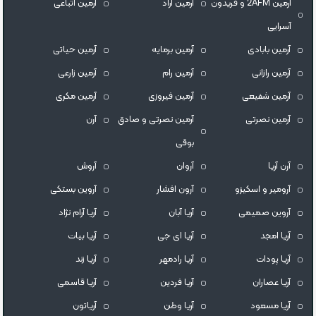
آرمین 2AFM و فریدون
آرمین آراد
آرمین اتباعی
آسرایی
آرمین بابادی
آرمین برمایه
آرمین حیاتی
آرمین رازانی
آرمین رام
آرمین زارعی
آرمین شفیعی
آرمین فیروزی
آرمین مکری
آرمین نصرتی
آرمین نصرتی و صادق
آرن
بوقی
آرن آریا
آروان
آروش
آرومیر و اسکیزو
آرون افشار
آروین بستکی
آروین صمیمی
آریا آبان
آریا آرام نژاد
آریا امجد
آریا ای جی
آریا بیات
آریا پودات
آریا رادمهر
آریا زند
آریا عصاران
آریا فردین
آریا قاسمی
آریا مسعود
آریا وطن
آریاتون