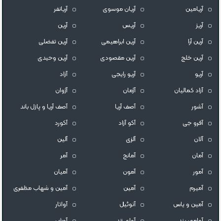
آریامین
آریان موسوی
آریانفر
آریز
آریس
آرین
آرین آرا
آرین ابراهیمی
آرین تفضلی
آرین خلج
آرین مقصودی
آرین وحیدی
آریو
آریو رایجی
آزاد
آزاد کمالیان
آژمان
آژوان
آشور
آصف آریا
آصف آریا و پازل باند
آفرو جی
آکو آزاد
آکورد
آلان
آلزی
آلین
آمان
آمانج
آمر
آمور
آمون
آمیان
آمیرم
آمین
آمین و شهاب مظفری
آمین و یاس
آنوئیل
آواتار
آوامهر بند
آوای زند
آوش