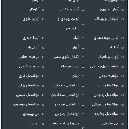
آوش سپهری
آوید و صفایی
آیتوکان
آیتوکان و ویناک
آیدین بهزادی و
آیدین علوی
شارومین
آیدین نورمحمدی
آیراد
آیسا حیدری
آینا بند
آیهان
آیهان راد
آیهان و نامیک
ائلخان گوی سس
ابراهیم افشین
ابراهیم درزی حاجی
ابراهیم صالحی
ابراهیم گرجی
ابراهیم نجفی
ابنان
ابوالفضل آذری
ابوالفضل اکبری
ابوالفضل خیابانی
ابوالفضل رزاقی
ابوالفضل رضوانی
ابوالفضل سجادیان
ابوالفضل سیفی
ابوالفضل شیروانی
ابوالفضل مهربان
ابوالفضل موسوی
ابوالفضل وظیفه
ابولفضل رضوانی
ابی بهبودی
ابی صادقی
ابی و فرشاد جمشیدی
اپیکور