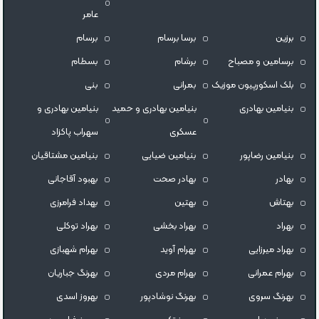
عامر
برزین
برسا برسام
برسام
برسامین و مصباح
برشام
بسطام
بلک اسکورپیون موزیک
بمرانی
بنی
بنیامین بهادری
بنیامین بهادری و حمید
بنیامین بهادری و
عسکری
سهراب پاکزاد
بنیامین رضاپور
بنیامین ضیایی
بنیامین مشتاقیان
بهادر
بهادر صحت
بهبود آقاجانی
بهتاش
بهتین
بهداد فرامرزى
بهراد
بهراد بخشی
بهراد توکلی
بهراد میرزایی
بهرام آوید
بهرام شهبازی
بهرام عمرانی
بهرام مردی
بهرنگ جباریان
بهرنگ سروى
بهرنگ نوشادپور
بهروز اسدی