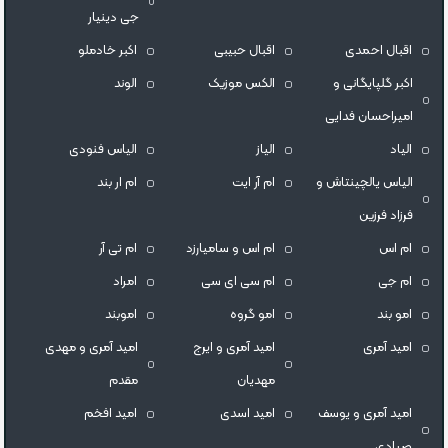
جی دینیار
اقبال احمدی
اقبال حبیبی
اکبر خادملو
اکبر گلپایگانی و
الکس موزیک
الوند
امیراحسان فدایی
الیاد
الیاز
الیاس فنودی
الیاس یالچینتاش و
ام آر ایت
ام‌ ار بند
فرزاد فرزین
ام اس
ام اس و سامیارزد
ام تی آر
ام جی
ام سی ای سی
امراد
امو بند
امو گروه
اموبند
امید آمری
امید آمری و ایرج
امید آمری و مهدی
مهدیان
مقدم
امید آمری و یوسف
امید اسدی
امید افخم
صیادی