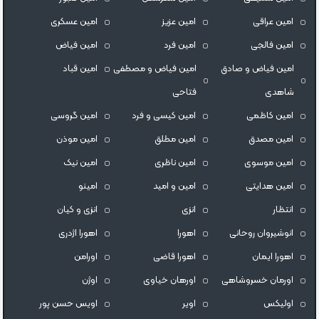
امین عراقی
امین عزیز
امین عسکری
امین فالجی
امین فرد
امین فیاض
امین فیاض و صادق
امین فیاض و مصطفی
امین قباد
شاهدی
فتاحی
امین کاظمی
امین کیسی و فرد
امین گروسی
امین مصدق
امین مطلق
امین موذن
امین موسوی
امین ناظری
امین نیک
امین هدایتی
امین و امید
امینو
انتظار
انزی
انزی و کیان
انوشیروان روحانی
اهورا
اهورا اژدری
اهورا ایمان
اهورا قاضی
اورامن
اورمان خسروشاهی
اورهان خیاوی
اوژن
اولیکس
اویر
اویس حسن پور