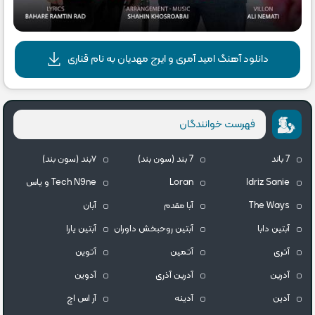
دانلود آهنگ امید آمری و ایرج مهدیان به نام قناری
فهرست خوانندگان
7 باند
7 بند (سون بند)
۷بند (سون بند)
Idriz Sanie
Loran
Tech N9ne و یاس
The Ways
آبا مقدم
آبان
آبتین دابا
آبتین روحبخش داوران
آبتین یارا
آتری
آتمین
آتوین
آدرین
آدرین آذری
آدوین
آدین
آدینه
آر اس اچ