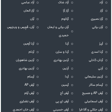
آراد
آراد شاک
آراد عباسی
آراز
آراز آرا
آراز المان
آراز نصیری
آراکوم
آران
آران براتی
آران براتی و ایمان
آران، مُوِرس و وینتِرس
حمیدی
آرپژ
آرتا
آرتا آرمین
آرتا اسدی
آرتا و سارن
آرتام
آرتان گادلی
آرتبن بهادری
آرتين شاهوران
آرتی
آرتین
آرتین بهادری
آرتین سلیمانی
آردا
آرسام
آرسام سالار
آرسین
آرش AP
آرش AP و مسیح
آرش آج
آرش آرام
آرش اسماعیلی
آرش ای پی
آرش تشکری
آرش جلالی و آقا فرا
آرش حسینی
آرش خان احمدی