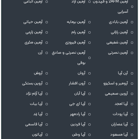
آرمین 2AFM و فریدون
آرمین آراد
آرمین اتباعی
آسرایی
آرمین بابادی
آرمین برمایه
آرمین حیاتی
آرمین رازانی
آرمین رام
آرمین زارعی
آرمین شفیعی
آرمین فیروزی
آرمین مکری
آرمین نصرتی
آرمین نصرتی و صادق
آرن
بوقی
آرن آریا
آروان
آروش
آرومیر و اسکیزو
آرون افشار
آروین بستکی
آروین صمیمی
آریا آبان
آریا آرام نژاد
آریا امجد
آریا ای جی
آریا بیات
آریا پودات
آریا رادمهر
آریا زند
آریا عصاران
آریا فردین
آریا قاسمی
آریا مسعود
آریا وطن
آریاتون