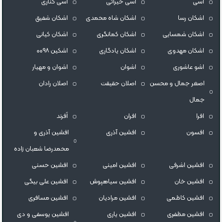
اسی
اسی خیراتی
اسی کناری
اشکان رسا
اشکان شاه محمدی
اشکان شفیق
اشکان شمسایی
اشکان‌ کمانگری
اشکان کیانی
اشکان مهدوی
اشکان یادگاری
اشکین ۰۰۹۸
اشو عاشوری
اشوان
اشوان و مهیار
اصغر جمال و محسن
اصلان حقیقت
اصلان رادان
جمال
افرا
افران
اَفرند
افسون
افشین آذری
افشین آذری و
محمدرضا شعبان زاده
افشین اشرفی
افشین امینی
افشین حسنی
افشین خان
افشین سیاهپوش
افشین علی بیگی
افشین کاظمی
افشین مرادیان
افشین مسافری
افشین مظفری
افشین یاری
افشین یوسفی و دی