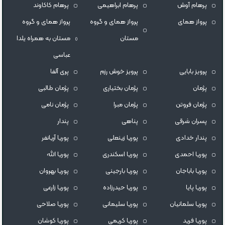
پرهام آوش
پرهام ابراهیمی
پرهام کاکاوند
پرواز همای
پرواز همای و گروه
پرواز همای و گروه
مستان
مستان به همراه یلدا
عباسی
پرویز بابایی
پرویز خوش رزم
پری آلفا
پژمان
پژمان بختیاری
پژمان طالبی
پژمان فروتن
پژمان مبرا
پژمان نامی
پسران شرقی
پناهی
پندار
پندار خدادی
پوريا زينعلى
پوریا آریانفر
پوریا احمدی
پوریا اسکندری
پوریا الله
پوریا باباجان
پوریا بارجینی
پوریا بهروان
پوریا پایا
پوریا حیدرزاده
پوریا زارعی
پوریا سلمانیان
پوریا سلیمانی
پوریا صلاحی
پوریا فرید
پوریا کریمی
پوریا کوشان