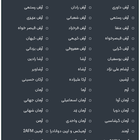
آرش داوری
آرش رادان
آرش رستمى
آرش رستمی
آرش شعبانی
آرش عزیزی
آرش عنقا
آرش فرخزاد
آرش قیصر خواه
آرش قیصرخواه
آرش کریمی
آرش کیهان
آرش گرایی
آرش معروفی
آرش یزدانی
آرش یوسفیان
آرشا
آرشا رادین
آرشام علی نژاد
آرشاه
آرشاویر
آرشین
آرکا علیزاده
آرکان حسینی
آرم
آرما
آرمان
آرمان آوا
آرمان اسماعیلی
آرمان جهانی
آرمان ذویا
آرمان زند
آرمان شهابی
آرمان گرشاسبی
آرمان واحدی
آرمن
آرمند
آرمیکس و ارین دوانادرا
آرمین 2AFM