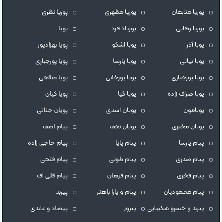
پوریا متابعان
پوریا مظهری
پوریا نظری
پوریا وفایی
پوریاد فرد
پویا
پویا آذر
پویا اشکو
پویا بهزادپور
پویا بیاتی
پویا پارسا
پویا پورجبارى
پویا پورجباری
پویا پورخانی
پویا صالحی
پویا صراف زاده
پویا کیا
پویا کیان
پویامون
پویان اسدی
پویان جناتی
پویان مخبری
پویان نجف
پیام اصف
پیام پارسا
پیام پایا
پیام حاجی زاده
پیام صدری
پیام طونی
پیام فتحی
پیام فخری
پیام فرهان
پیام قلی اف
پیام محمودیان
پیام و یارا باهنر
پیربد
پیربد و خسرو شکیبایی
پیروز
پیصاد و عابدی