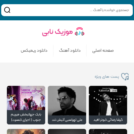
صفحه اصلی
دانلود آهنگ
دانلود ریمیکس
پست های ویژه
بابک جهانبخش میریم
گرشا رضائی کبوتر امّید
علی لهراسبی آتیش تند
جنوب ( اجرای کنسرت)