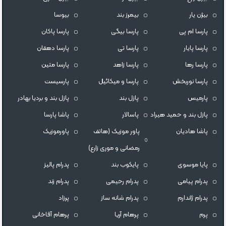
بیژن یار
بیمرز بند
بیوسا
پارسا ام پی
پارسا بیگی
پارسا پاکان
پارسا پایار
پارسا تی
پارسا دهقان
پارسا رها
پارسا زاهد
پارسا متین
پارسا نوربخش
پارسا و میکائیل
پارسیست
پارمیس
پازل بند
پازل بند و بردیا بهادر
پازل بند و حمید هیراد
پاسالار
پاشا پارسا
پاشا هادیان
پاور موزیک (هاتف
پاورموزیک
رمضانی و موری زارع)
پایا موسوی
پایکوب بند
پدرام پالیز
پدرام پیامی
پدرام رحیمی
پدرام زند
پدرام ژاندارم
پدرام شانه ساز
پرزاد
پرم
پرهام آریا
پرهام آقاخانی