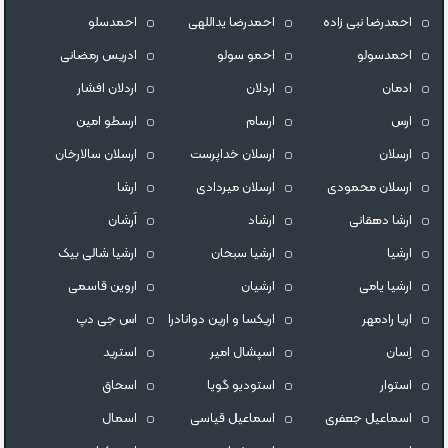
احمدرضا نبی زاده
احمدرضا یداللهی
احمدسلو
احمدسولو
احمو سولو
ادریس رمضانی
ادمان
اردلان
اردلان افشار
ارس
ارسام
ارسطو امین
ارسلان
ارسلان خداپرست
ارسلان سالارخان
ارسلان محمودی
ارسلان میردادی
ارشا
ارشا دهقانی
ارشاد
اَرشان
ارشیا
ارشیا سبحان
ارشیا شالی بیک
ارشیا یامی
ارشیان
اروین قاسمی
اریا رادمهر
اریکسا و ارین دوانادرا
اس جی دپ
اِسان
اسپشال امیر
استرید
استوار
استودیو گویا
اسحاق
اسماعیل جعفری
اسماعیل قیاسی
اسمال