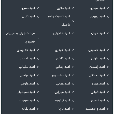
امید امیدی
امید باقری
امید بامری
امید پیروزی
امید تاجیک و امیر
امید تکین
تاجیک
امید جهان
امید حاجیلی
امید حاجیلی و سیروان
خسروی
امید حسینی
امید حیدری
امید خداوردی
امید دارابی
امید ذاکری
امید رادمهر
امید راستین
امید رضایی
امید ساربانی
امید صادقی
امید طالب پور
امید عباسی
امید عرش
امید عقابی
امید علومی
امید قربانی
امید میرزایی
امید نسیمیان
امید نصری
امید نیکویه
امید هورمند
امید و جمشید
امید یارتا
امید یگانه