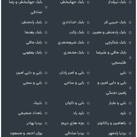
بابک تیرانداز
بابک جهانبخش
بابک جهانبخش و رضا
صادقی
بابک حبیبی فر
بابک خدادادی
بابک رادمنش
بابک رادمنش و معین
بابک راکت
بابک رهنما
بابک شکارچی
بابک شیرمحمدی
بابک مافی
بابک مافی و علیرضا
بابک محمدی
بابک یعقوبی
طلیسچی
بابی
بابی و امیر رادان
بابی و دایی امین
بابی و دایی امین و
بابی و ساجی
بابی و سجی
رامین تجنگی
بابی و علیار
بابی و کاوان
بابیک
باربد
باربد راد
بامداد صمیمی
باهامین و پاکاتونز
بچه های دریم
بردیا بهادر
بردیا رادمهر
بردیا صادقی
برزان احمد و مسعود