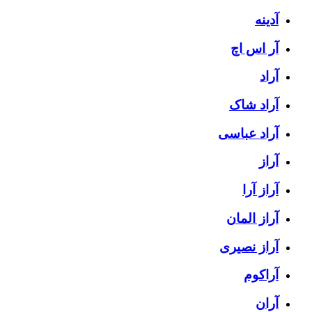
آدینه
آر اس اچ
آراد
آراد شاک
آراد عباسی
آراز
آراز آرا
آراز المان
آراز نصیری
آراکوم
آران