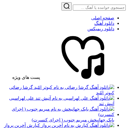
صفحه اصلی
دانلود آهنگ
دانلود ریمیکس
پست های ویژه
گرشا رضائی
کبوتر امّید
علی لهراسبی
آتیش تند
بابک جهانبخش میریم جنوب ( اجرای کنسرت)
کیارش آخرین پرواز