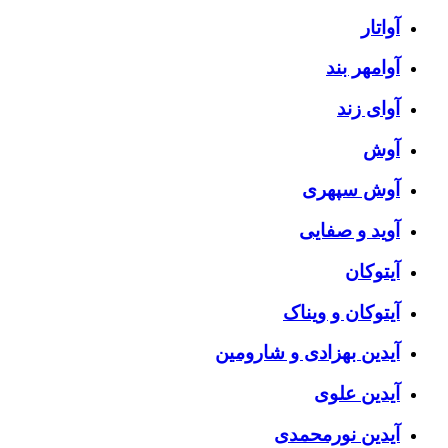
آواتار
آوامهر بند
آوای زند
آوش
آوش سپهری
آوید و صفایی
آیتوکان
آیتوکان و ویناک
آیدین بهزادی و شارومین
آیدین علوی
آیدین نورمحمدی