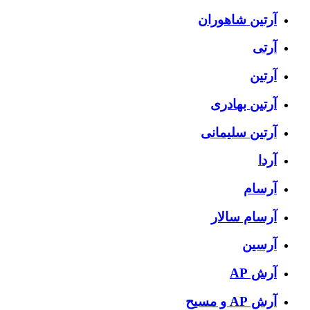
آرتين شاهوران
آرتی
آرتین
آرتین بهادری
آرتین سلیمانی
آردا
آرسام
آرسام سالار
آرسین
آرش AP
آرش AP و مسیح