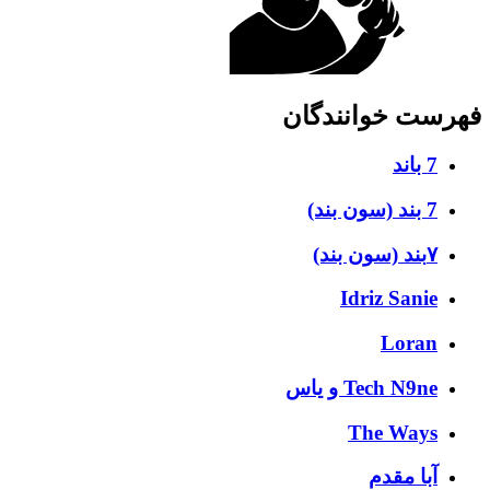
فهرست خوانندگان
7 باند
7 بند (سون بند)
۷بند (سون بند)
Idriz Sanie
Loran
Tech N9ne و یاس
The Ways
آبا مقدم