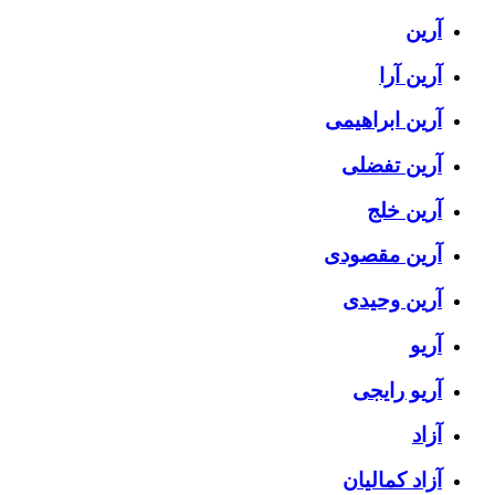
آرین
آرین آرا
آرین ابراهیمی
آرین تفضلی
آرین خلج
آرین مقصودی
آرین وحیدی
آریو
آریو رایجی
آزاد
آزاد کمالیان