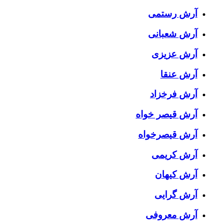
آرش رستمی
آرش شعبانی
آرش عزیزی
آرش عنقا
آرش فرخزاد
آرش قیصر خواه
آرش قیصرخواه
آرش کریمی
آرش کیهان
آرش گرایی
آرش معروفی