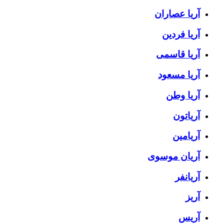
آریا عصاران
آریا فردین
آریا قاسمی
آریا مسعود
آریا وطن
آریاتون
آریامین
آریان موسوی
آریانفر
آریز
آریس