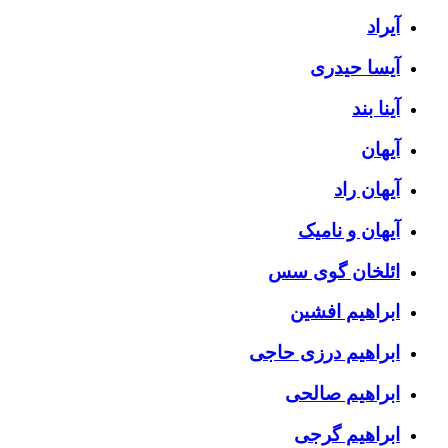
آیراد
آیسا حیدری
آینا بند
آیهان
آیهان راد
آیهان و نامیک
ائلخان گوی سس
ابراهیم افشین
ابراهیم درزی حاجی
ابراهیم صالحی
ابراهیم گرجی