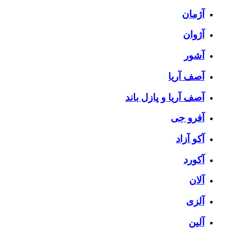
آژمان
آژوان
آشور
آصف آریا
آصف آریا و پازل باند
آفرو جی
آکو آزاد
آکورد
آلان
آلزی
آلین