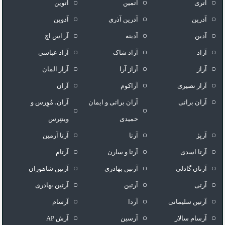
آتری
آتمین
آتوین
آدرین
آدرین آذری
آدوین
آدین
آدینه
آر اس اچ
آراد
آراد شاک
آراد عباسی
آراز
آراز آرا
آراز المان
آراز نصیری
آراکوم
آران
آران براتی
آران براتی و ایمان
آران، مُوِرس و
حمیدی
وینتِرس
آرپژ
آرتا
آرتا آرمین
آرتا اسدی
آرتا و سارن
آرتام
آرتان گادلی
آرتبن بهادری
آرتين شاهوران
آرتی
آرتین
آرتین بهادری
آرتین سلیمانی
آردا
آرسام
آرسام سالار
آرسین
آرش AP