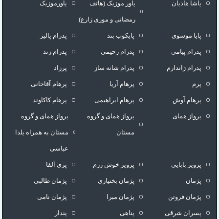
پاشا هادیان
پاور موزیک (هاتف
پاورموزیک
رمضانی و موری زارع)
پایا موسوی
پایکوب بند
پدرام پالیز
پدرام پیامی
پدرام رحیمی
پدرام زند
پدرام ژاندارم
پدرام شانه ساز
پرزاد
پرم
پرهام آریا
پرهام آقاخانی
پرهام آوش
پرهام ابراهیمی
پرهام کاکاوند
پرواز همای
پرواز همای و گروه
پرواز همای و گروه
مستان
مستان به همراه یلدا
عباسی
پرویز بابایی
پرویز خوش رزم
پری آلفا
پژمان
پژمان بختیاری
پژمان طالبی
پژمان فروتن
پژمان مبرا
پژمان نامی
پسران شرقی
پناهی
پندار