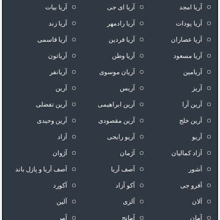
آریا امجد
آریا ای جی
آریا بیات
آریا پودات
آریا رادمهر
آریا زند
آریا عصاران
آریا فردین
آریا قاسمی
آریا مسعود
آریا وطن
آریاتون
آریامین
آریان موسوی
آریانفر
آریز
آریس
آرین
آرین آرا
آرین ابراهیمی
آرین تفضلی
آرین خلج
آرین مقصودی
آرین وحیدی
آریو
آریو رایجی
آزاد
آزاد کمالیان
آژمان
آژوان
آشور
آصف آریا
آصف آریا و پازل باند
آفرو جی
آکو آزاد
آکورد
آلان
آلزی
آلین
آمان
آمانج
آمر