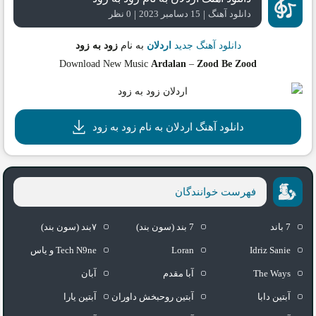
|
|
دانلود آهنگ
15 دسامبر 2023
0 نظر
دانلود آهنگ جدید
اردلان
به نام
زود به زود
Download New Music
Ardalan
–
Zood Be Zood
دانلود آهنگ اردلان به نام زود به زود
فهرست خوانندگان
7 باند
7 بند (سون بند)
۷بند (سون بند)
Idriz Sanie
Loran
Tech N9ne و یاس
The Ways
آبا مقدم
آبان
آبتین دابا
آبتین روحبخش داوران
آبتین یارا