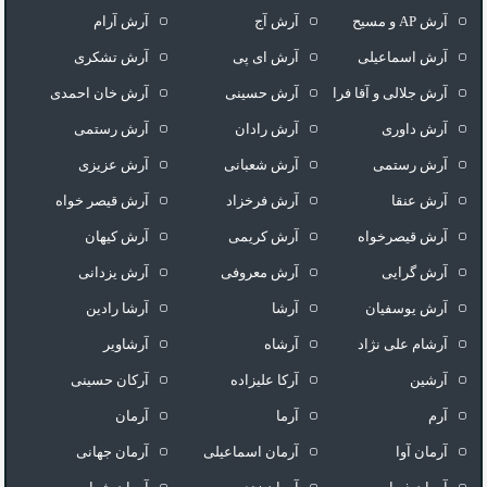
آرش AP و مسیح
آرش آج
آرش آرام
آرش اسماعیلی
آرش ای پی
آرش تشکری
آرش جلالی و آقا فرا
آرش حسینی
آرش خان احمدی
آرش داوری
آرش رادان
آرش رستمى
آرش رستمی
آرش شعبانی
آرش عزیزی
آرش عنقا
آرش فرخزاد
آرش قیصر خواه
آرش قیصرخواه
آرش کریمی
آرش کیهان
آرش گرایی
آرش معروفی
آرش یزدانی
آرش یوسفیان
آرشا
آرشا رادین
آرشام علی نژاد
آرشاه
آرشاویر
آرشین
آرکا علیزاده
آرکان حسینی
آرم
آرما
آرمان
آرمان آوا
آرمان اسماعیلی
آرمان جهانی