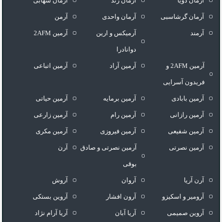
آرمان ذویا
آرمان زند
آرمان شهابی
آرمان گرشاسبی
آرمان واحدی
آرمن
آرمند
آرمیکس و ارین
آرمین 2AFM
دوانادرا
آرمین 2AFM و
آرمین آراد
آرمین اتباعی
فریدون آسرایی
آرمین بابادی
آرمین برمایه
آرمین حیاتی
آرمین رازانی
آرمین رام
آرمین زارعی
آرمین شفیعی
آرمین فیروزی
آرمین مکری
آرمین نصرتی
آرمین نصرتی و صادق
آرن
بوقی
آرن آریا
آروان
آروش
آرومیر و اسکیزو
آرون افشار
آروین بستکی
آروین صمیمی
آریا آبان
آریا آرام نژاد