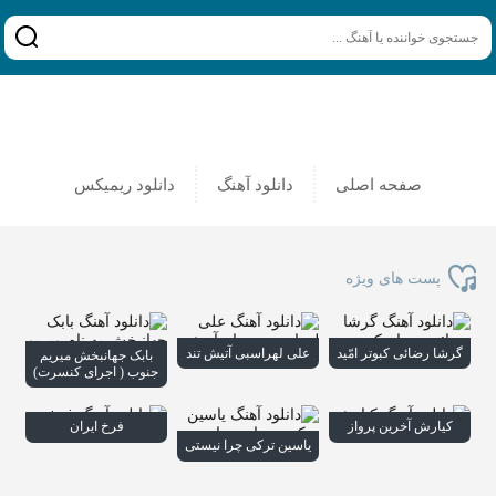
صفحه اصلی
دانلود آهنگ
دانلود ریمیکس
پست های ویژه
گرشا رضائی کبوتر امّید
علی لهراسبی آتیش تند
بابک جهانبخش میریم
جنوب ( اجرای کنسرت)
کیارش آخرین پرواز
فرخ ایران
یاسین ترکی چرا نیستی