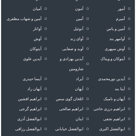
آمور
آمون
آمیان
آمیرم
آمین
آمین و شهاب مظفری
آمین و یاس
آنوئیل
آواتار
آوامهر بند
آوای زند
آوش
آوش سپهری
آوید و صفایی
آیتوکان
آیتوکان و ویناک
آیدین بهزادی و
آیدین علوی
شارومین
آیدین نورمحمدی
آیراد
آیسا حیدری
آینا بند
آیهان
آیهان راد
آیهان و نامیک
ائلخان گوی سس
ابراهیم افشین
ابراهیم درزی حاجی
ابراهیم صالحی
ابراهیم گرجی
ابراهیم نجفی
ابنان
ابوالفضل آذری
ابوالفضل اکبری
ابوالفضل خیابانی
ابوالفضل رزاقی