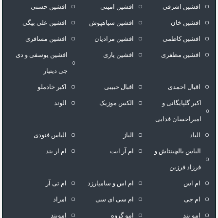
افشین اشرفی
افشین امینی
افشین حسنی
افشین خان
افشین سیاهپوش
افشین علی بیگی
افشین کاظمی
افشین مرادیان
افشین مسافری
افشین مظفری
افشین یاری
افشین یوسفی و دی
جی دینیار
اقبال احمدی
اقبال حبیبی
اکبر خادملو
اکبر گلپایگانی و
الکس موزیک
الوند
امیراحسان فدایی
الیاد
الیاز
الیاس فنودی
الیاس یالچینتاش و
ام آر ایت
ام‌ ار بند
فرزاد فرزین
ام اس
ام اس و سامیارزد
ام تی آر
ام جی
ام سی ای سی
امراد
امو بند
امو گروه
اموبند