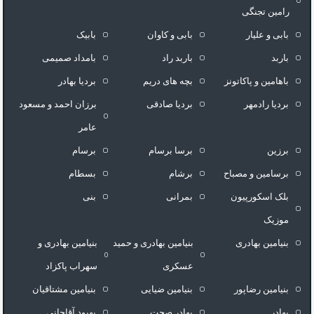
رامین تجنگی
بابی و علیار
بابی و کاوان
بابیک
باربد
باربد راد
بامداد صمیمی
باهامین و پاکاتونز
بچه های دریم
بردیا بهادر
بردیا رادمهر
بردیا صادقی
برزان احمد و مسعود
عامر
برزین
برسا برسام
برسام
برسامین و مصباح
برشام
بسطام
بلک اسکورپیون
بمرانی
بنی
موزیک
بنیامین بهادری
بنیامین بهادری و حمید
بنیامین بهادری و
عسکری
سهراب پاکزاد
بنیامین رضاپور
بنیامین ضیایی
بنیامین مشتاقیان
بهادر
بهادر صحت
بهبود آقاجانی