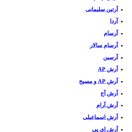
آرتین سلیمانی
آردا
آرسام
آرسام سالار
آرسین
آرش AP
آرش AP و مسیح
آرش آج
آرش آرام
آرش اسماعیلی
آرش ای پی