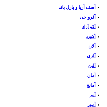
آصف آریا و پازل باند
آفرو جی
آکو آزاد
آکورد
آلان
آلزی
آلین
آمان
آمانج
آمر
آمور