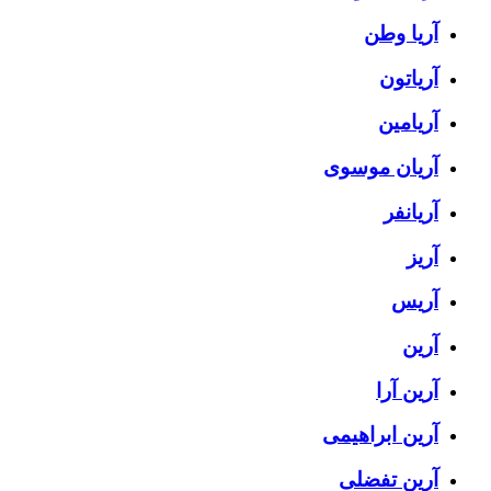
آریا وطن
آریاتون
آریامین
آریان موسوی
آریانفر
آریز
آریس
آرین
آرین آرا
آرین ابراهیمی
آرین تفضلی