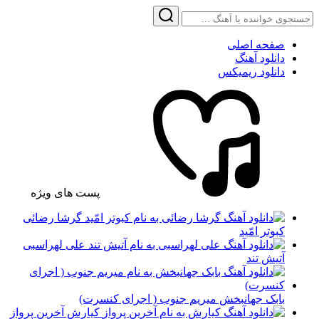
صفحه اصلی
دانلود آهنگ
دانلود ریمیکس
پست های ویژه
گرشا رضائی
کبوتر امّید
علی لهراسبی
آتیش تند
بابک جهانبخش میریم جنوب ( اجرای کنسرت)
کیارش آخرین پرواز