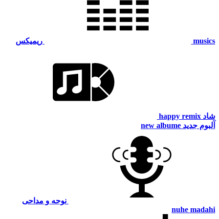
musics
ریمیکس
شاد
happy remix
آلبوم جدید
new albume
نوحه و مداحی
nuhe madahi