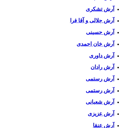
آرش تشکری
آرش جلالی و آقا فرا
آرش حسینی
آرش خان احمدی
آرش داوری
آرش رادان
آرش رستمى
آرش رستمی
آرش شعبانی
آرش عزیزی
آرش عنقا