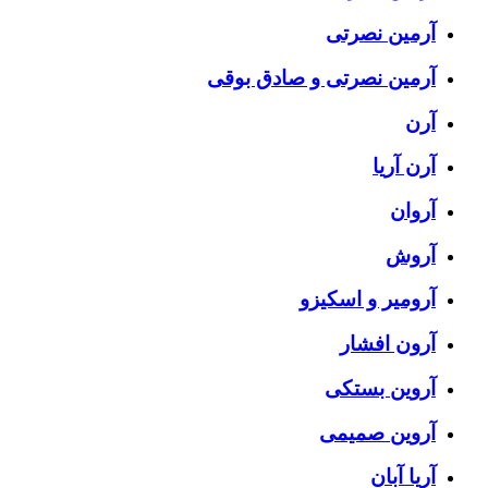
آرمین نصرتی
آرمین نصرتی و صادق بوقی
آرن
آرن آریا
آروان
آروش
آرومیر و اسکیزو
آرون افشار
آروین بستکی
آروین صمیمی
آریا آبان