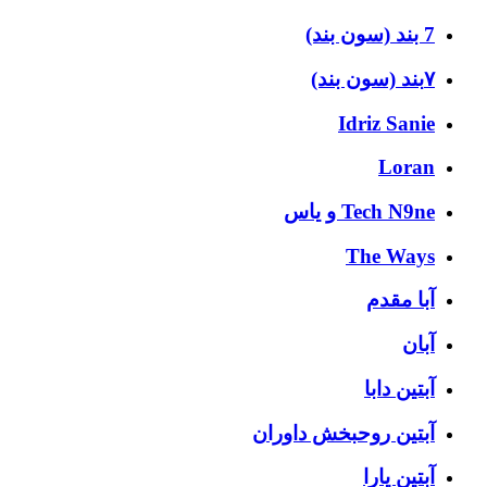
7 بند (سون بند)
۷بند (سون بند)
Idriz Sanie
Loran
Tech N9ne و یاس
The Ways
آبا مقدم
آبان
آبتین دابا
آبتین روحبخش داوران
آبتین یارا