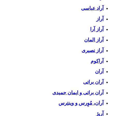
آراد عباسی
آراز
آراز آرا
آراز المان
آراز نصیری
آراکوم
آران
آران براتی
آران براتی و ایمان حمیدی
آران، مُوِرس و وینتِرس
آرپژ