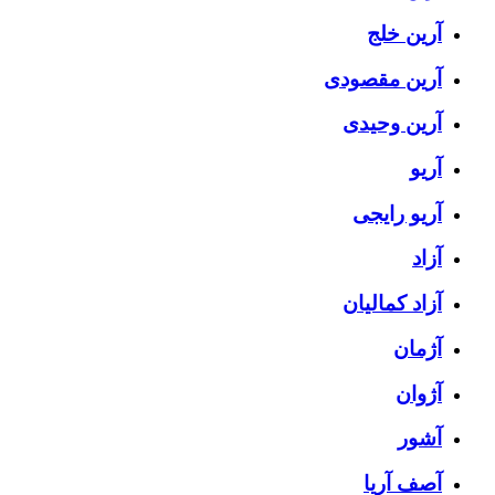
آرین خلج
آرین مقصودی
آرین وحیدی
آریو
آریو رایجی
آزاد
آزاد کمالیان
آژمان
آژوان
آشور
آصف آریا