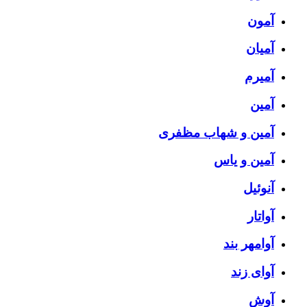
آمون
آمیان
آمیرم
آمین
آمین و شهاب مظفری
آمین و یاس
آنوئیل
آواتار
آوامهر بند
آوای زند
آوش