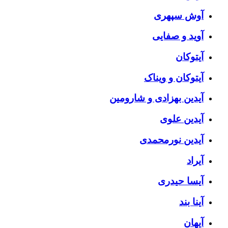
آوش سپهری
آوید و صفایی
آیتوکان
آیتوکان و ویناک
آیدین بهزادی و شارومین
آیدین علوی
آیدین نورمحمدی
آیراد
آیسا حیدری
آینا بند
آیهان