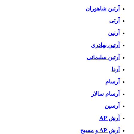
آرتين شاهوران
آرتی
آرتین
آرتین بهادری
آرتین سلیمانی
آردا
آرسام
آرسام سالار
آرسین
آرش AP
آرش AP و مسیح