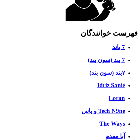
فهرست خوانندگان
7 باند
7 بند (سون بند)
۷بند (سون بند)
Idriz Sanie
Loran
Tech N9ne و یاس
The Ways
آبا مقدم