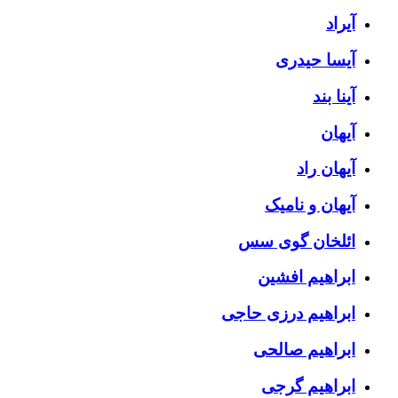
آیراد
آیسا حیدری
آینا بند
آیهان
آیهان راد
آیهان و نامیک
ائلخان گوی سس
ابراهیم افشین
ابراهیم درزی حاجی
ابراهیم صالحی
ابراهیم گرجی