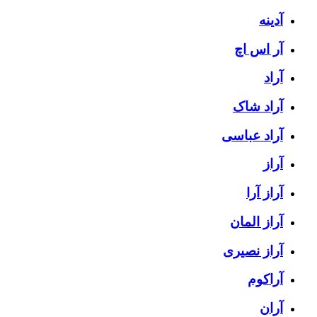
آدینه
آر اس اچ
آراد
آراد شاک
آراد عباسی
آراز
آراز آرا
آراز المان
آراز نصیری
آراکوم
آران