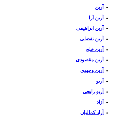
آرین
آرین آرا
آرین ابراهیمی
آرین تفضلی
آرین خلج
آرین مقصودی
آرین وحیدی
آریو
آریو رایجی
آزاد
آزاد کمالیان