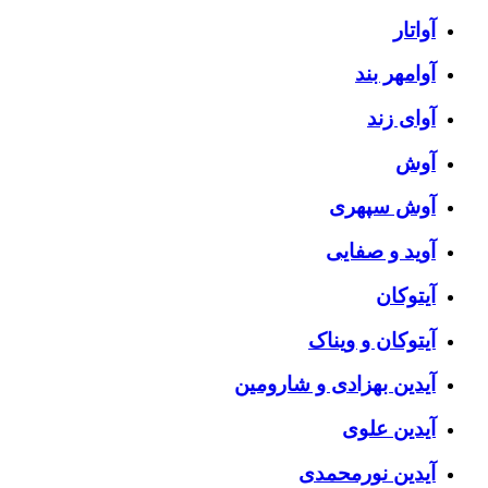
آواتار
آوامهر بند
آوای زند
آوش
آوش سپهری
آوید و صفایی
آیتوکان
آیتوکان و ویناک
آیدین بهزادی و شارومین
آیدین علوی
آیدین نورمحمدی