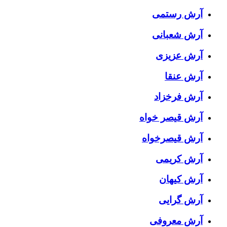
آرش رستمی
آرش شعبانی
آرش عزیزی
آرش عنقا
آرش فرخزاد
آرش قیصر خواه
آرش قیصرخواه
آرش کریمی
آرش کیهان
آرش گرایی
آرش معروفی