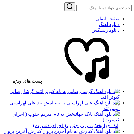
صفحه اصلی
دانلود آهنگ
دانلود ریمیکس
پست های ویژه
گرشا رضائی
کبوتر امّید
علی لهراسبی
آتیش تند
بابک جهانبخش میریم جنوب ( اجرای کنسرت)
کیارش آخرین پرواز