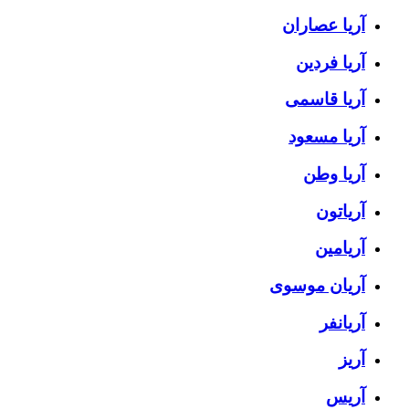
آریا عصاران
آریا فردین
آریا قاسمی
آریا مسعود
آریا وطن
آریاتون
آریامین
آریان موسوی
آریانفر
آریز
آریس