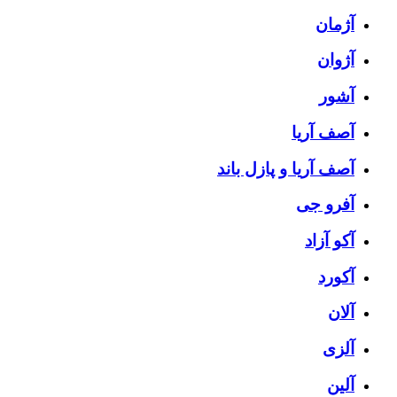
آژمان
آژوان
آشور
آصف آریا
آصف آریا و پازل باند
آفرو جی
آکو آزاد
آکورد
آلان
آلزی
آلین