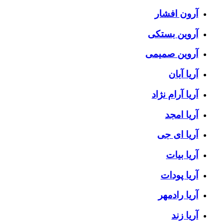
آرون افشار
آروین بستکی
آروین صمیمی
آریا آبان
آریا آرام نژاد
آریا امجد
آریا ای جی
آریا بیات
آریا پودات
آریا رادمهر
آریا زند