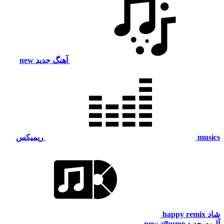
آهنگ جدید
new
musics
ریمیکس
شاد
happy remix
آلبوم جدید
new albume