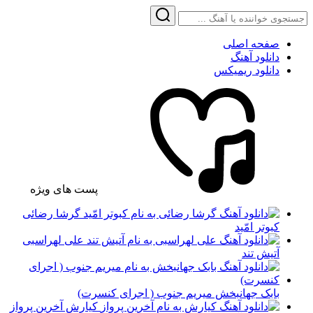
صفحه اصلی
دانلود آهنگ
دانلود ریمیکس
پست های ویژه
گرشا رضائی
کبوتر امّید
علی لهراسبی
آتیش تند
بابک جهانبخش میریم جنوب ( اجرای کنسرت)
کیارش آخرین پرواز