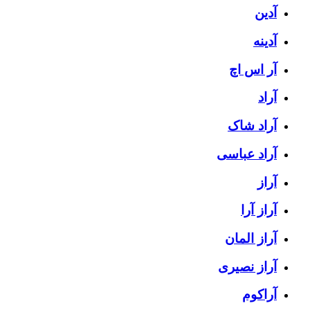
آدین
آدینه
آر اس اچ
آراد
آراد شاک
آراد عباسی
آراز
آراز آرا
آراز المان
آراز نصیری
آراکوم