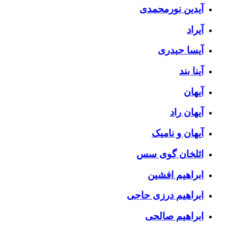
آیدین نورمحمدی
آیراد
آیسا حیدری
آینا بند
آیهان
آیهان راد
آیهان و نامیک
ائلخان گوی سس
ابراهیم افشین
ابراهیم درزی حاجی
ابراهیم صالحی