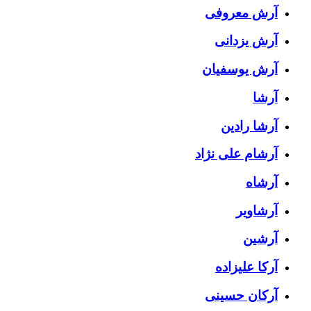
آرش معروفی
آرش یزدانی
آرش یوسفیان
آرشا
آرشا رادین
آرشام علی نژاد
آرشاه
آرشاویر
آرشین
آرکا علیزاده
آرکان حسینی