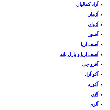
آزاد کمالیان
آژمان
آژوان
آشور
آصف آریا
آصف آریا و پازل باند
آفرو جی
آکو آزاد
آکورد
آلان
آلزی