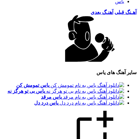
یاس
آهـنگ قبلی
آهنـگ بعدی
سایر آهنگ های یاس
یاس
تمومش کن
یاس
بی تو هرگز نه
یاس
مرقد
یاس
درد دل