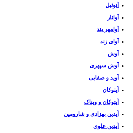
آنوئیل
آواتار
آوامهر بند
آوای زند
آوش
آوش سپهری
آوید و صفایی
آیتوکان
آیتوکان و ویناک
آیدین بهزادی و شارومین
آیدین علوی