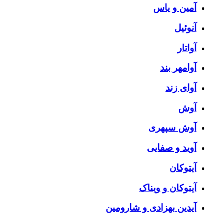
آمین و یاس
آنوئیل
آواتار
آوامهر بند
آوای زند
آوش
آوش سپهری
آوید و صفایی
آیتوکان
آیتوکان و ویناک
آیدین بهزادی و شارومین