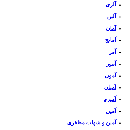
آلزی
آلین
آمان
آمانج
آمر
آمور
آمون
آمیان
آمیرم
آمین
آمین و شهاب مظفری