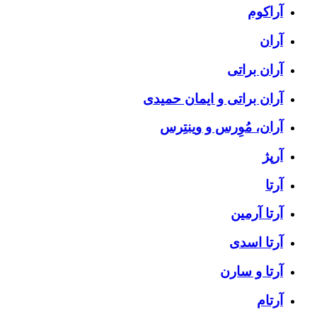
آراکوم
آران
آران براتی
آران براتی و ایمان حمیدی
آران، مُوِرس و وینتِرس
آرپژ
آرتا
آرتا آرمین
آرتا اسدی
آرتا و سارن
آرتام