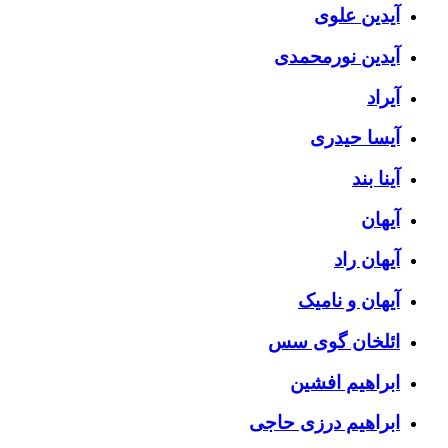
آیدین علوی
آیدین نورمحمدی
آیراد
آیسا حیدری
آینا بند
آیهان
آیهان راد
آیهان و نامیک
ائلخان گوی سس
ابراهیم افشین
ابراهیم درزی حاجی