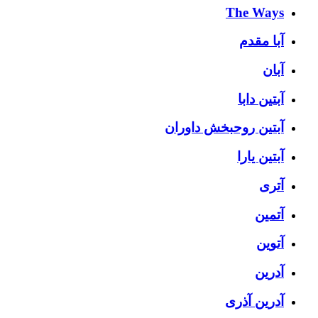
The Ways
آبا مقدم
آبان
آبتین دابا
آبتین روحبخش داوران
آبتین یارا
آتری
آتمین
آتوین
آدرین
آدرین آذری