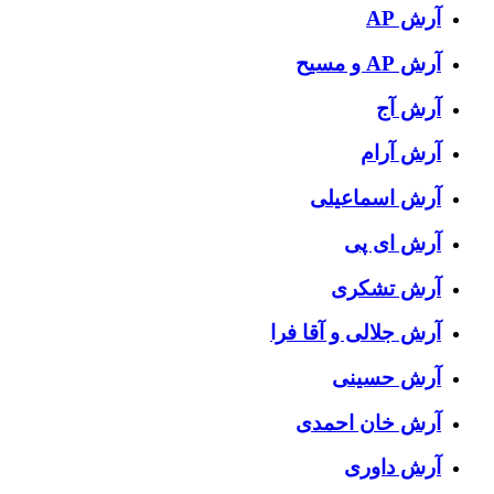
آرش AP
آرش AP و مسیح
آرش آج
آرش آرام
آرش اسماعیلی
آرش ای پی
آرش تشکری
آرش جلالی و آقا فرا
آرش حسینی
آرش خان احمدی
آرش داوری