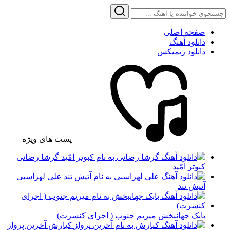
صفحه اصلی
دانلود آهنگ
دانلود ریمیکس
پست های ویژه
گرشا رضائی
کبوتر امّید
علی لهراسبی
آتیش تند
بابک جهانبخش میریم جنوب ( اجرای کنسرت)
کیارش آخرین پرواز