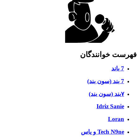
فهرست خوانندگان
7 باند
7 بند (سون بند)
۷بند (سون بند)
Idriz Sanie
Loran
Tech N9ne و یاس