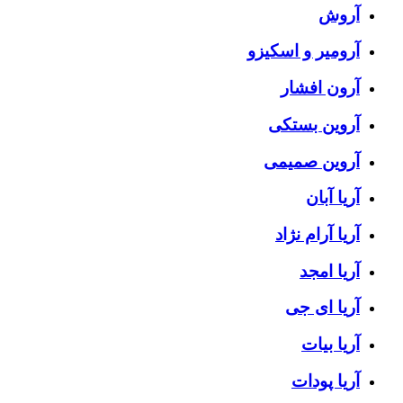
آروش
آرومیر و اسکیزو
آرون افشار
آروین بستکی
آروین صمیمی
آریا آبان
آریا آرام نژاد
آریا امجد
آریا ای جی
آریا بیات
آریا پودات