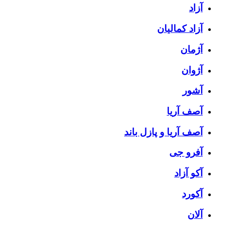
آزاد
آزاد کمالیان
آژمان
آژوان
آشور
آصف آریا
آصف آریا و پازل باند
آفرو جی
آکو آزاد
آکورد
آلان