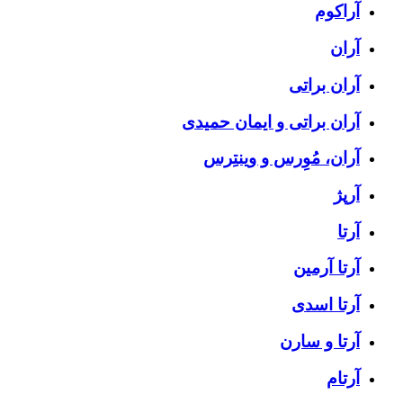
آراکوم
آران
آران براتی
آران براتی و ایمان حمیدی
آران، مُوِرس و وینتِرس
آرپژ
آرتا
آرتا آرمین
آرتا اسدی
آرتا و سارن
آرتام