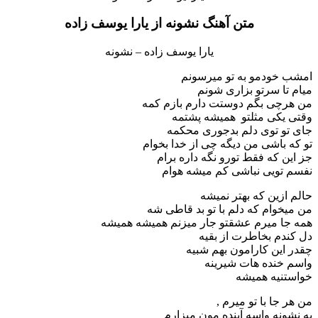
متن آهنگ نشونه از یارا یوسف زاده
یارا یوسف زاده – نشونه
امشب خودمو به تو میرسونم
میام تا سرتو بزاری شونم
من هرچی بگم دوستت دارم بازم کمه
وقتی یکی مثلتو همیشه پشتمه
جای تو توی دلم بدجوری محکمه
تو که باشی من دیگه چی از خدا بخوام
جز این که فقط تورو نگه داره برام
نفسم تویی نباشی کم میشه هوام
حالم ازین که بهتر نمیشه
من میخوام که دلم با تو بد قاطی شه
همه جا میرم عشقتو جار میزنم همیشه همیشه
دل کندم بخاطرت از بقیه
چقدر این کارامون بهم شبیه
واسم خنده هات شیرینه
خواستنیه همیشه
من هر جا با تو میرم ,
یه نشونه واسه آینده مون میزارم