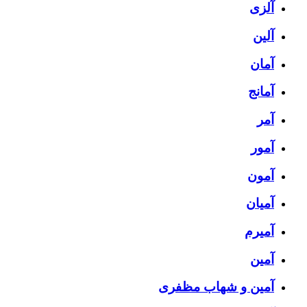
آلزی
آلین
آمان
آمانج
آمر
آمور
آمون
آمیان
آمیرم
آمین
آمین و شهاب مظفری