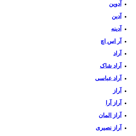
آدوین
آدین
آدینه
آر اس اچ
آراد
آراد شاک
آراد عباسی
آراز
آراز آرا
آراز المان
آراز نصیری