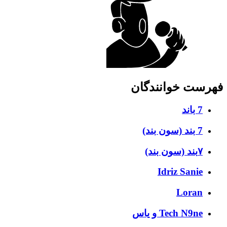
فهرست خوانندگان
7 باند
7 بند (سون بند)
۷بند (سون بند)
Idriz Sanie
Loran
Tech N9ne و یاس