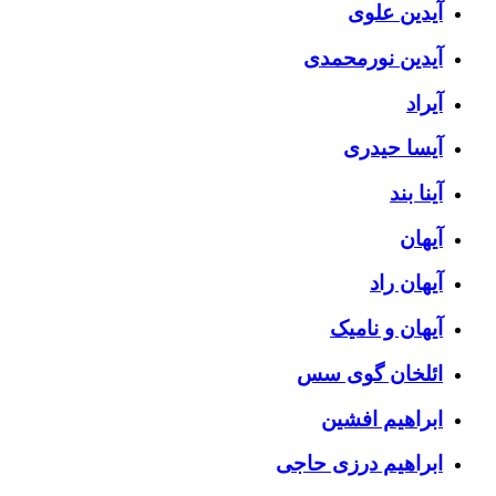
آیدین علوی
آیدین نورمحمدی
آیراد
آیسا حیدری
آینا بند
آیهان
آیهان راد
آیهان و نامیک
ائلخان گوی سس
ابراهیم افشین
ابراهیم درزی حاجی