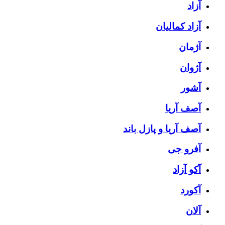
آزاد
آزاد کمالیان
آژمان
آژوان
آشور
آصف آریا
آصف آریا و پازل باند
آفرو جی
آکو آزاد
آکورد
آلان