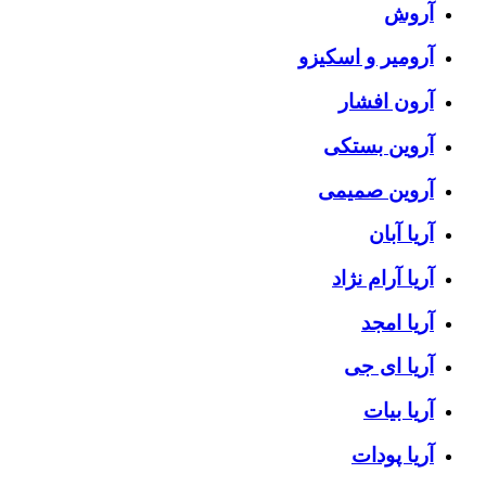
آروش
آرومیر و اسکیزو
آرون افشار
آروین بستکی
آروین صمیمی
آریا آبان
آریا آرام نژاد
آریا امجد
آریا ای جی
آریا بیات
آریا پودات