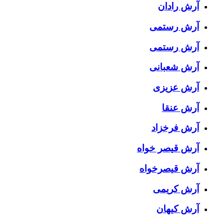
آرش رادان
آرش رستمى
آرش رستمی
آرش شعبانی
آرش عزیزی
آرش عنقا
آرش فرخزاد
آرش قیصر خواه
آرش قیصرخواه
آرش کریمی
آرش کیهان