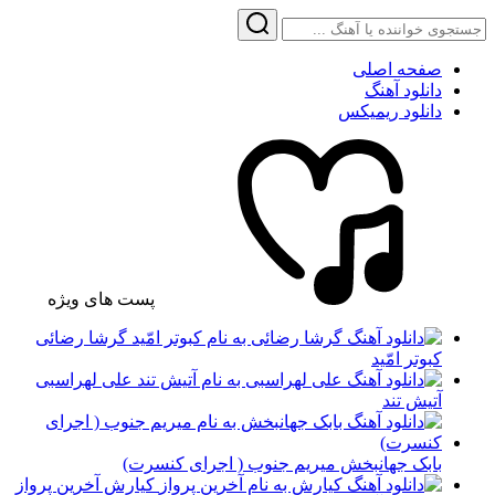
صفحه اصلی
دانلود آهنگ
دانلود ریمیکس
پست های ویژه
گرشا رضائی
کبوتر امّید
علی لهراسبی
آتیش تند
بابک جهانبخش میریم جنوب ( اجرای کنسرت)
کیارش آخرین پرواز