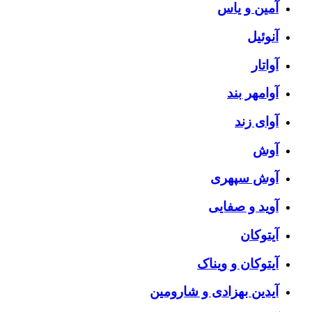
آمین و یاس
آنوئیل
آواتار
آوامهر بند
آوای زند
آوش
آوش سپهری
آوید و صفایی
آیتوکان
آیتوکان و ویناک
آیدین بهزادی و شارومین