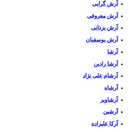
آرش گرایی
آرش معروفی
آرش یزدانی
آرش یوسفیان
آرشا
آرشا رادین
آرشام علی نژاد
آرشاه
آرشاویر
آرشین
آرکا علیزاده