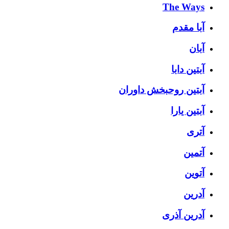
The Ways
آبا مقدم
آبان
آبتین دابا
آبتین روحبخش داوران
آبتین یارا
آتری
آتمین
آتوین
آدرین
آدرین آذری