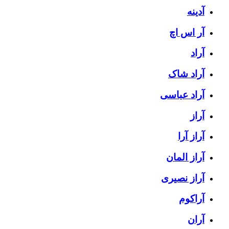
آدینه
آر اس اچ
آراد
آراد شاک
آراد عباسی
آراز
آراز آرا
آراز المان
آراز نصیری
آراکوم
آران