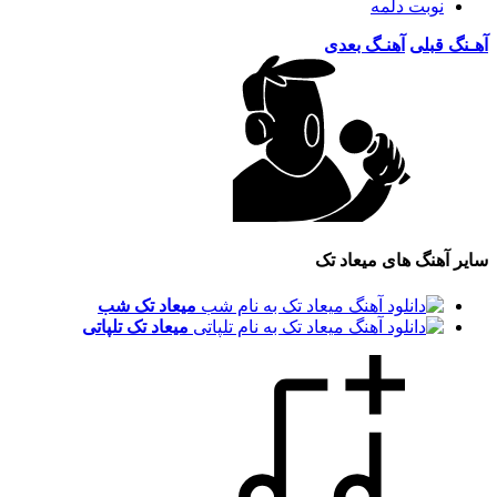
نوبت دلمه
آهـنگ قبلی
آهنـگ بعدی
سایر آهنگ های میعاد تک
میعاد تک
شب
میعاد تک
تلپاتی