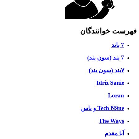
فهرست خوانندگان
7 باند
7 بند (سون بند)
۷بند (سون بند)
Idriz Sanie
Loran
Tech N9ne و یاس
The Ways
آبا مقدم