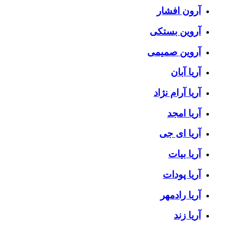
آرون افشار
آروین بستکی
آروین صمیمی
آریا آبان
آریا آرام نژاد
آریا امجد
آریا ای جی
آریا بیات
آریا پودات
آریا رادمهر
آریا زند