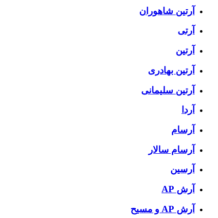
آرتين شاهوران
آرتی
آرتین
آرتین بهادری
آرتین سلیمانی
آردا
آرسام
آرسام سالار
آرسین
آرش AP
آرش AP و مسیح