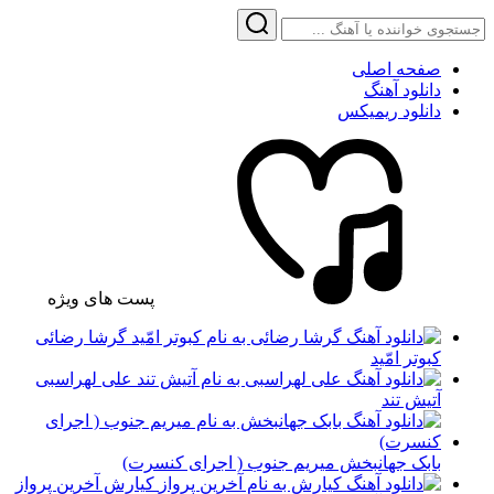
صفحه اصلی
دانلود آهنگ
دانلود ریمیکس
پست های ویژه
گرشا رضائی
کبوتر امّید
علی لهراسبی
آتیش تند
بابک جهانبخش میریم جنوب ( اجرای کنسرت)
کیارش آخرین پرواز