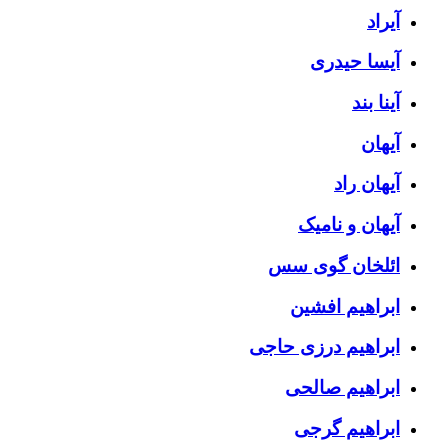
آیراد
آیسا حیدری
آینا بند
آیهان
آیهان راد
آیهان و نامیک
ائلخان گوی سس
ابراهیم افشین
ابراهیم درزی حاجی
ابراهیم صالحی
ابراهیم گرجی