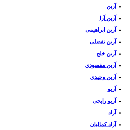
آرین
آرین آرا
آرین ابراهیمی
آرین تفضلی
آرین خلج
آرین مقصودی
آرین وحیدی
آریو
آریو رایجی
آزاد
آزاد کمالیان