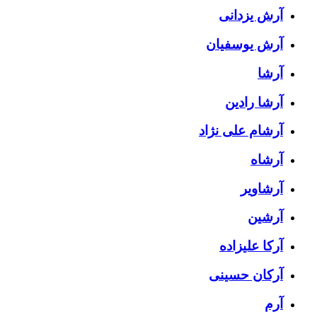
آرش یزدانی
آرش یوسفیان
آرشا
آرشا رادین
آرشام علی نژاد
آرشاه
آرشاویر
آرشین
آرکا علیزاده
آرکان حسینی
آرم