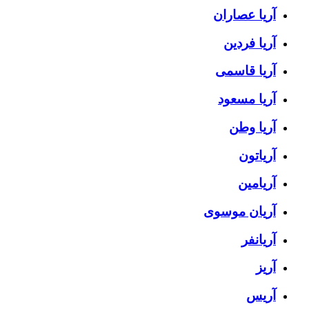
آریا عصاران
آریا فردین
آریا قاسمی
آریا مسعود
آریا وطن
آریاتون
آریامین
آریان موسوی
آریانفر
آریز
آریس