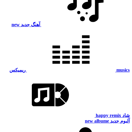
آهنگ جدید
new
musics
ریمیکس
شاد
happy remix
آلبوم جدید
new albume