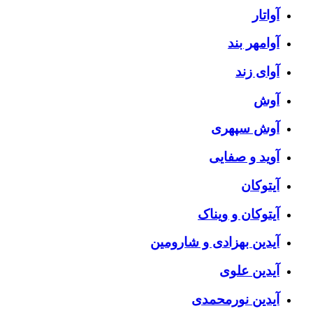
آواتار
آوامهر بند
آوای زند
آوش
آوش سپهری
آوید و صفایی
آیتوکان
آیتوکان و ویناک
آیدین بهزادی و شارومین
آیدین علوی
آیدین نورمحمدی