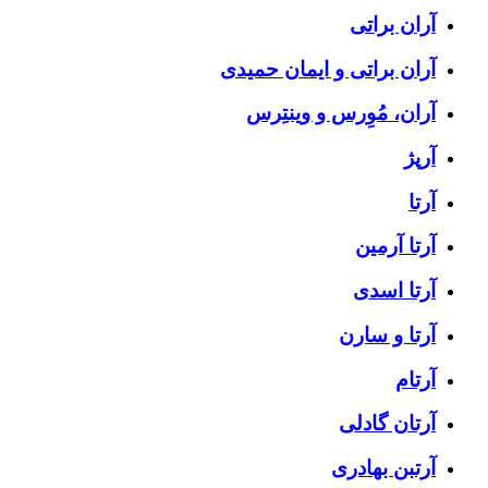
آران براتی
آران براتی و ایمان حمیدی
آران، مُوِرس و وینتِرس
آرپژ
آرتا
آرتا آرمین
آرتا اسدی
آرتا و سارن
آرتام
آرتان گادلی
آرتبن بهادری