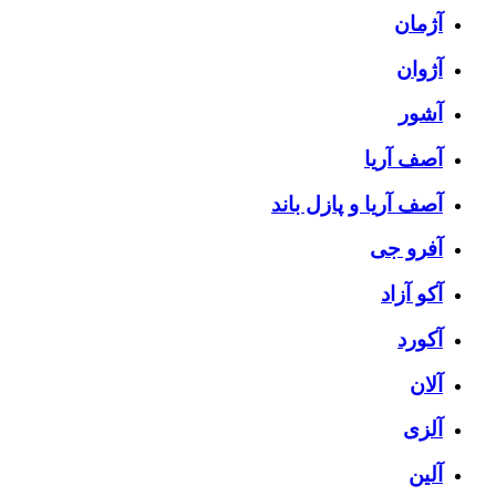
آژمان
آژوان
آشور
آصف آریا
آصف آریا و پازل باند
آفرو جی
آکو آزاد
آکورد
آلان
آلزی
آلین