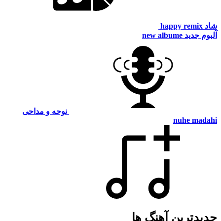
شاد
happy remix
آلبوم جدید
new albume
نوحه و مداحی
nuhe madahi
جدیدترین آهنگ ها