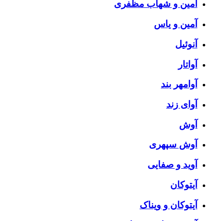
آمین و شهاب مظفری
آمین و یاس
آنوئیل
آواتار
آوامهر بند
آوای زند
آوش
آوش سپهری
آوید و صفایی
آیتوکان
آیتوکان و ویناک