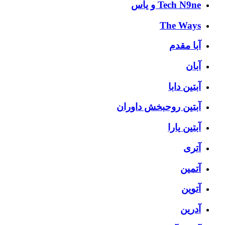
Tech N9ne و یاس
The Ways
آبا مقدم
آبان
آبتین دابا
آبتین روحبخش داوران
آبتین یارا
آتری
آتمین
آتوین
آدرین