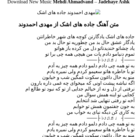
Download New Music
Mehdi Ahmadvand
–
Jadehaye Ashk
متن آهنگ جاده های اشک از مهدی احمدوند
جاده های اشک یادگارتن کوچه های شهر خاطراتتن
یادگار عشق حال بد من چطوریه تو حال بد من
یاد چشاتو خندیدناتو دل من کرده باز هواتو
تموم دنیامو دادم پات من هیچی همه چی برا تو
───┤ ♩♬♫♪♭ ├───
به تو همه چی دادم دلمو دادم همه چیز یه آدم
تو با خاطره هاتو سعیمو کردم ولی نمیره یادم
منو یه حال داغون سکوت غمگین شب و خیابون
اگه نباشه پیشت اونی که میخوای چه غمی داره بارون
نرفتی از دل و نه از خیالم جدایی از تو که نبود تو طالع ام
کجایی تو اینه همش سوال من
آخه تو رفتی تنهایی شد انتخابم
به جون جفتمون همش تو خوابم
یه کاری کن دیگه نیای به خواب من
───┤ ♩♬♫♪♭ ├───
به تو همه چی دادم دلمو دادم همه چیز یه آدم
تو با خاطره هاتو سعیمو کردم ولی نمیره یادم
منو یه حال داغون سکوت غمگین شب و خیابون