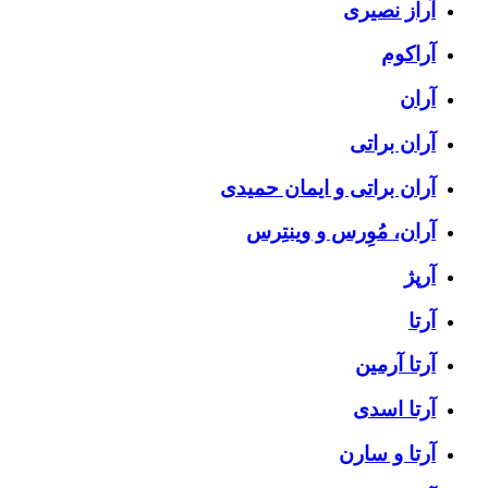
آراز نصیری
آراکوم
آران
آران براتی
آران براتی و ایمان حمیدی
آران، مُوِرس و وینتِرس
آرپژ
آرتا
آرتا آرمین
آرتا اسدی
آرتا و سارن