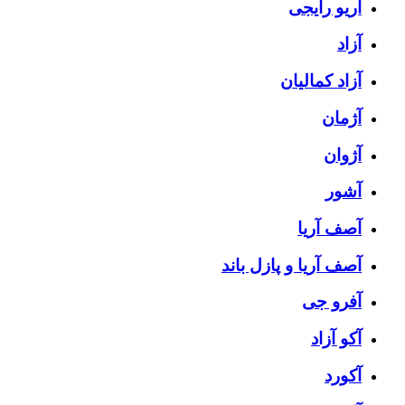
آریو رایجی
آزاد
آزاد کمالیان
آژمان
آژوان
آشور
آصف آریا
آصف آریا و پازل باند
آفرو جی
آکو آزاد
آکورد