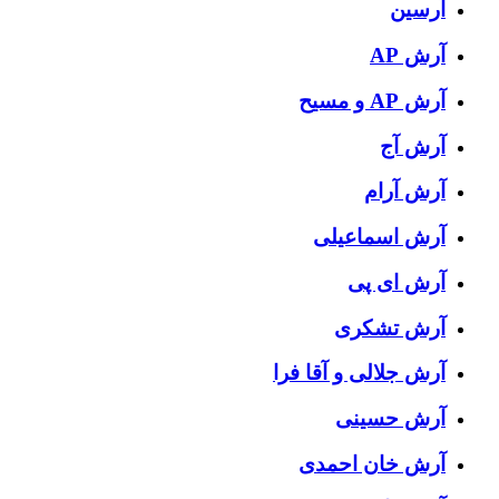
آرسین
آرش AP
آرش AP و مسیح
آرش آج
آرش آرام
آرش اسماعیلی
آرش ای پی
آرش تشکری
آرش جلالی و آقا فرا
آرش حسینی
آرش خان احمدی