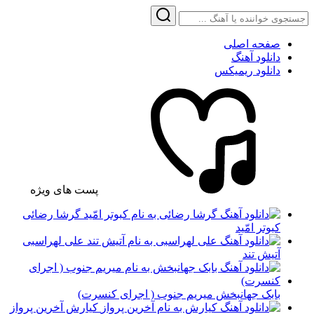
صفحه اصلی
دانلود آهنگ
دانلود ریمیکس
پست های ویژه
گرشا رضائی
کبوتر امّید
علی لهراسبی
آتیش تند
بابک جهانبخش میریم جنوب ( اجرای کنسرت)
کیارش آخرین پرواز