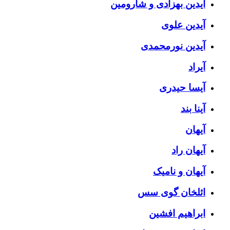
آیدین بهزادی و شارومین
آیدین علوی
آیدین نورمحمدی
آیراد
آیسا حیدری
آینا بند
آیهان
آیهان راد
آیهان و نامیک
ائلخان گوی سس
ابراهیم افشین