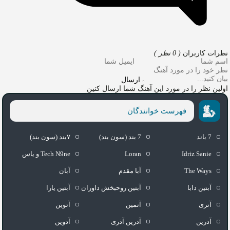
نظرات کاربران
( 0 نظر )
ارسال
اولین نظر را در مورد این آهنگ شما ارسال کنین
فهرست خوانندگان
7 باند
7 بند (سون بند)
۷بند (سون بند)
Idriz Sanie
Loran
Tech N9ne و یاس
The Ways
آبا مقدم
آبان
آبتین دابا
آبتین روحبخش داوران
آبتین یارا
آتری
آتمین
آتوین
آدرین
آدرین آذری
آدوین