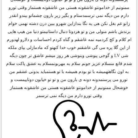
ممنونیم از خدامونتو عاشقونه هستی من عاشقونه هستماز وقتی تورو
دارم من دیگه نمی ترسمدستام و بگیر زیر بارون چشماتو ببندو انقدر
زانو غم بغل نکن هی یه نگا بندازاین شهرو ببین درن دشته نهمی خوام
برندش باشم منولی من و تو هردوتا دنبال داستانیمتو دنیا من هیپ هاپی
ام کلام و کچ کردمیه نمه عاشقم و گناه کردم احساسات و دلارو لهدورم
از این گلا پره می گی عاشقتم خوب خدا کنهتو که مادمازلی بیای ملکه
شی LV و گوجی پبوشی وبنوشی هر روز میشم عاشق تر چون دیگه
شدم قانع منسلام عزیز جونم سلام به مهربونمسلام به عشق پاکت سلام
به اون نگاهتهمیشه با تو بودم همیشه با تو هستمباید بدونی عشقم من
تورو می پرستمدونه دونه ی بارون من و تو تو خیابون دوتاییمست و
خوشحال ممنونیم از خدامونتو عاشقونه هستی من عاشقونه هستماز
وقتی تورو دارم من دیگه نمی ترسمر