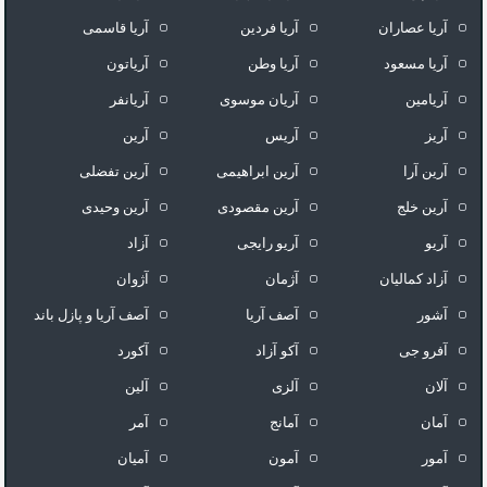
آریا عصاران
آریا فردین
آریا قاسمی
آریا مسعود
آریا وطن
آریاتون
آریامین
آریان موسوی
آریانفر
آریز
آریس
آرین
آرین آرا
آرین ابراهیمی
آرین تفضلی
آرین خلج
آرین مقصودی
آرین وحیدی
آریو
آریو رایجی
آزاد
آزاد کمالیان
آژمان
آژوان
آشور
آصف آریا
آصف آریا و پازل باند
آفرو جی
آکو آزاد
آکورد
آلان
آلزی
آلین
آمان
آمانج
آمر
آمور
آمون
آمیان