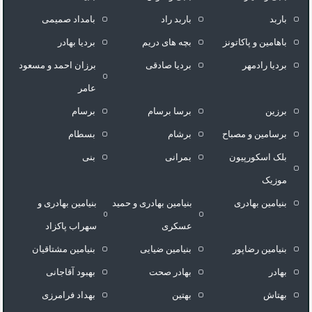
باربد
باربد راد
بامداد صمیمی
باهامین و پاکاتونز
بچه های دریم
بردیا بهادر
بردیا رادمهر
بردیا صادقی
برزان احمد و مسعود
عامر
برزین
برسا برسام
برسام
برسامین و مصباح
برشام
بسطام
بلک اسکورپیون
بمرانی
بنی
موزیک
بنیامین بهادری
بنیامین بهادری و حمید
بنیامین بهادری و
عسکری
سهراب پاکزاد
بنیامین رضاپور
بنیامین ضیایی
بنیامین مشتاقیان
بهادر
بهادر صحت
بهبود آقاجانی
بهتاش
بهتین
بهداد فرامرزى