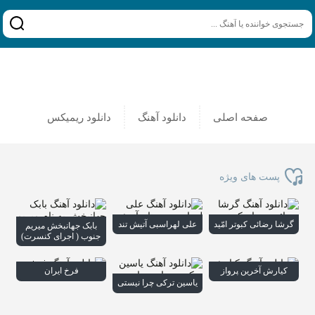
صفحه اصلی
دانلود آهنگ
دانلود ریمیکس
پست های ویژه
گرشا رضائی کبوتر امّید
علی لهراسبی آتیش تند
بابک جهانبخش میریم
جنوب ( اجرای کنسرت)
کیارش آخرین پرواز
فرخ ایران
یاسین ترکی چرا نیستی