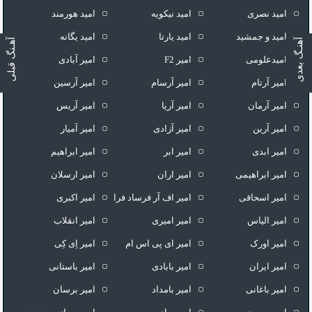
امید نصری
امید نیکویه
امید هورمند
امید و جمشید
امید یارتا
امید یگانه
آهنـگ بعدی
آهـنگ قبلی
امیدعلومی
امیر F2
امیر آبادی
امیر آرتام
امیر آرسام
امیر آرسین
امیر آرمان
امیر آریا
امیر آریس
امیر آرین
امیر آزادی
امیر آمیار
امیر ابدی
امیر ابر
امیر ابراهیم
امیر ابراهیمی
امیر اران
امیر ارسلان
امیر اسحاقی
امیر اف آر فرساد فرا
امیر اکبری
امیر الیاس
امیر امیری
امیر انقلاب
امیر اورک
امیر ای پی اس ام
امیر اِی کِی
امیر ایران
امیر بابادی
امیر باستانی
امیر باغانی
امیر بامداد
امیر برسان