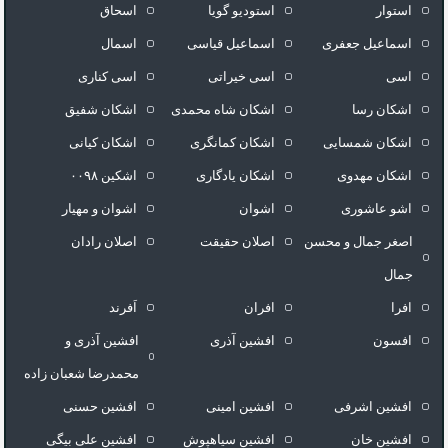
استوار
استودیو گویا
اسحاق
اسماعیل جعفری
اسماعیل قیاسی
اسمال
اسی
اسی خیراتی
اسی کناری
اشکان رسا
اشکان شاه محمدی
اشکان شفیق
اشکان شمسایی
اشکان‌ کمانگری
اشکان کیانی
اشکان مهدوی
اشکان یادگاری
اشکین ۰۰۹۸
اشو عاشوری
اشوان
اشوان و مهیار
اصغر جمال و محسن
اصلان حقیقت
اصلان رادان
جمال
افرا
افران
اَفرند
افسون
افشین آذری
افشین آذری و
محمدرضا شعبان زاده
افشین اشرفی
افشین امینی
افشین حسنی
افشین خان
افشین سیاهپوش
افشین علی بیگی