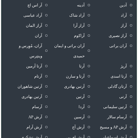
آدین
آدینه
آر اس اچ
آراد
آراد شاک
آراد عباسی
آراز
آراز آرا
آراز المان
آراز نصیری
آراکوم
آران
آران براتی
آران براتی و ایمان
آران، مُوِرس و
حمیدی
وینتِرس
آرپژ
آرتا
آرتا آرمین
آرتا اسدی
آرتا و سارن
آرتام
آرتان گادلی
آرتبن بهادری
آرتين شاهوران
آرتی
آرتین
آرتین بهادری
آرتین سلیمانی
آردا
آرسام
آرسام سالار
آرسین
آرش AP
آرش AP و مسیح
آرش آج
آرش آرام
آرش اسماعیلی
آرش ای پی
آرش تشکری