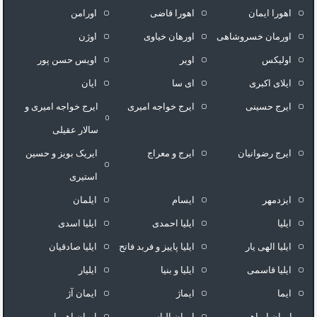
اهورا ایمان
اهورا قاضی
اورامن
اورمان خسروشاهی
اورهان خیاوی
اوژن
اولیکس
اویر
اویس حسن پور
ايلاى اكبرى
ای سا
ایان
ایرج حسینی
ایرج خواجه امیری
ایرج خواجه امیری و
سالار عقیلی
ایرج رضوانیان
ایرج و معراج
ایریک بویز و حسین
استیری
ایزدمهر
ایسام
ایلمان
ایلیا
ایلیا احمدی
ایلیا اسدی
ایلیا الهی یار
ایلیا پاییز و فربد فاتح
ایلیا صادقیان
ایلیا قاسمی
ایلیا و بنیا
ایلیار
ایما
ایماژ
ایمان آژ
ایمان ابراهیمی و
ایمان الیاسی
ایمان اهورا