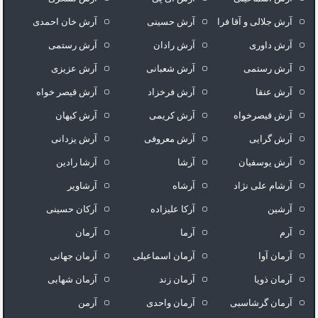
آرش جلالی و آقا فرا
آرش حسینی
آرش خان احمدی
آرش داوری
آرش رادان
آرش رستمى
آرش رستمی
آرش شعبانی
آرش عزیزی
آرش عنقا
آرش فرخزاد
آرش قیصر خواه
آرش قیصرخواه
آرش کریمی
آرش کیهان
آرش گرایی
آرش معروفی
آرش یزدانی
آرش یوسفیان
آرشا
آرشا رادین
آرشام علی نژاد
آرشاه
آرشاویر
آرشین
آرکا علیزاده
آرکان حسینی
آرم
آرما
آرمان
آرمان آوا
آرمان اسماعیلی
آرمان جهانی
آرمان ذویا
آرمان زند
آرمان شهابی
آرمان گرشاسبی
آرمان واحدی
آرمن