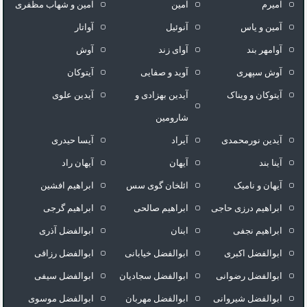
آمیرم
آمین
آمین و شهاب مظفری
آمین و یاس
آنوئیل
آواتار
آوامهر بند
آوای زند
آوش
آوش سپهری
آوید و صفایی
آیتوکان
آیتوکان و ویناک
آیدین بهزادی و
آیدین علوی
شارومین
آیدین نورمحمدی
آیراد
آیسا حیدری
آینا بند
آیهان
آیهان راد
آیهان و نامیک
ائلخان گوی سس
ابراهیم افشین
ابراهیم درزی حاجی
ابراهیم صالحی
ابراهیم گرجی
ابراهیم نجفی
ابنان
ابوالفضل آذری
ابوالفضل اکبری
ابوالفضل خیابانی
ابوالفضل رزاقی
ابوالفضل رضوانی
ابوالفضل سجادیان
ابوالفضل سیفی
ابوالفضل شیروانی
ابوالفضل مهربان
ابوالفضل موسوی