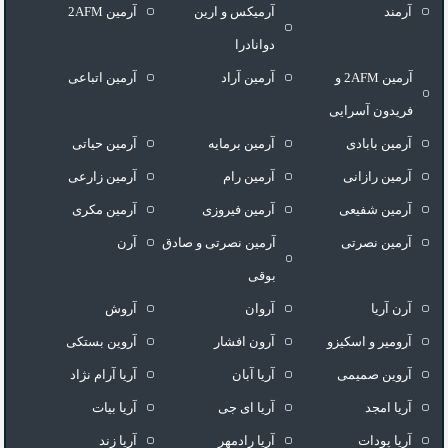
آرمند
آرمیکس و ارین
آرمین 2AFM
دوانادرا
آرمین 2AFM و
آرمین آراد
آرمین اتباعی
فریدون آسرایی
آرمین بابادی
آرمین برمایه
آرمین حیاتی
آرمین رازانی
آرمین رام
آرمین زارعی
آرمین شفیعی
آرمین فیروزی
آرمین مکری
آرمین نصرتی
آرمین نصرتی و صادق
آرن
بوقی
آرن آریا
آروان
آروش
آرومیر و اسکیزو
آرون افشار
آروین بستکی
آروین صمیمی
آریا آبان
آریا آرام نژاد
آریا امجد
آریا ای جی
آریا بیات
آریا پودات
آریا رادمهر
آریا زند