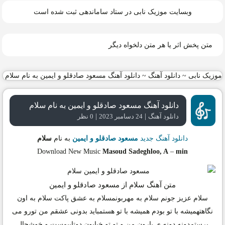
وبسایت موزیک نابی در ستاد ساماندهی ثبت شده است
متن پخش اثر یا هر متن دلخواه دیگر
موزیک نابی
~
دانلود آهنگ
~
دانلود آهنگ مسعود صادقلو و ایمین به نام سلام
دانلود آهنگ مسعود صادقلو و ایمین به نام سلام
|
|
دانلود آهنگ
24 دسامبر 2023
0 نظر
دانلود آهنگ جدید
مسعود صادقلو و ایمین
به نام
سلام
Download New Music
Masoud Sadeghloo, A
–
min
متن آهنگ سلام از مسعود صادقلو و ایمین
سلام عزیز جونم سلام به مهربونمسلام به عشق پاکت سلام به اون
نگاهتهمیشه با تو بودم همیشه با تو هستمباید بدونی عشقم من تورو می
پرستمدونه دونه ی بارون من و تو تو خیابون دوتاییمست و خوشحال