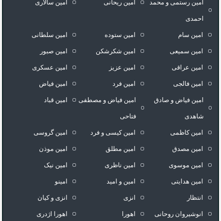
امین رستمی و محمد
امین ریحانی
امین سالاری
احمدی
امین سام
امین ستوده
امین سلطانی
امین سمیعی
امین شکرشکن
امین صبور
امین عراقی
امین عزیز
امین عسکری
امین فالجی
امین فرد
امین فیاض
امین فیاض و صادق
امین فیاض و مصطفی
امین قباد
شاهدی
فتاحی
امین کاظمی
امین کیسی و فرد
امین گروسی
امین مصدق
امین مطلق
امین موذن
امین موسوی
امین ناظری
امین نیک
امین هدایتی
امین و امید
امینو
انتظار
انزی
انزی و کیان
انوشیروان روحانی
اهورا
اهورا اژدری