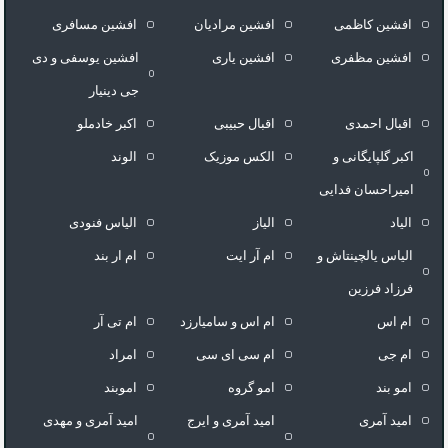
افشین کاظمی
افشین مرادیان
افشین مسافری
افشین مظفری
افشین یاری
افشین یوسفی و دی
جی دینیار
اقبال احمدی
اقبال حبیبی
اکبر خادملو
اکبر گلپایگانی و
الکس موزیک
الوند
امیراحسان فدایی
الیاد
الیاز
الیاس فنودی
الیاس یالچینتاش و
ام آر ایت
ام‌ ار بند
فرزاد فرزین
ام اس
ام اس و سامیارزد
ام تی آر
ام جی
ام سی ای سی
امراد
امو بند
امو گروه
اموبند
امید آمری
امید آمری و ایرج
امید آمری و مهدی