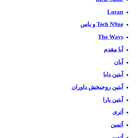
Loran
Tech N9ne و یاس
The Ways
آبا مقدم
آبان
آبتین دابا
آبتین روحبخش داوران
آبتین یارا
آتری
آتمین
آتوین