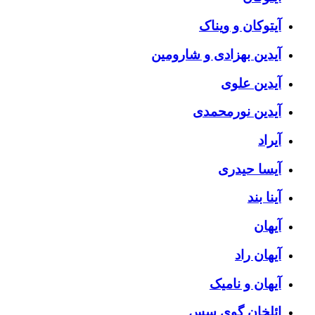
آیتوکان و ویناک
آیدین بهزادی و شارومین
آیدین علوی
آیدین نورمحمدی
آیراد
آیسا حیدری
آینا بند
آیهان
آیهان راد
آیهان و نامیک
ائلخان گوی سس