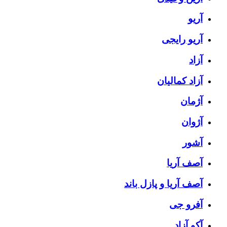
آریو
آریو رایجی
آزاد
آزاد کمالیان
آژمان
آژوان
آشور
آصف آریا
آصف آریا و پازل باند
آفرو جی
آکو آزاد