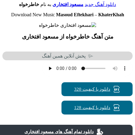
دانلود آهنگ جدید
مسعود افتخاری
به نام
خاطرخواه
Download New Music
Masoud Eftekhari
–
KhaterKhah
متن آهنگ خاطرخواه از مسعود افتخاری
پخش آنلاین همین آهنگ
دانلود با کیفیت 320
دانلود با کیفیت 128
دانلود تمام آهنگ های مسعود افتخاری