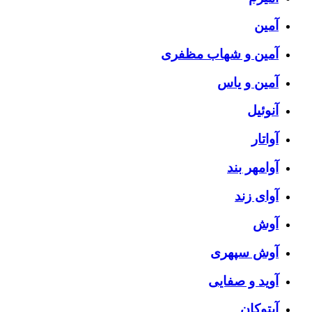
آمین
آمین و شهاب مظفری
آمین و یاس
آنوئیل
آواتار
آوامهر بند
آوای زند
آوش
آوش سپهری
آوید و صفایی
آیتوکان