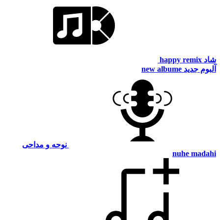
happy remix
م جدید
new albume
نوحه و مداحی
nuhe mad