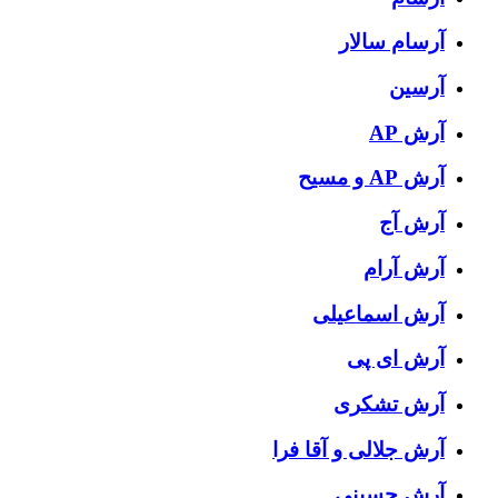
آرسام سالار
آرسین
آرش AP
آرش AP و مسیح
آرش آج
آرش آرام
آرش اسماعیلی
آرش ای پی
آرش تشکری
آرش جلالی و آقا فرا
آرش حسینی