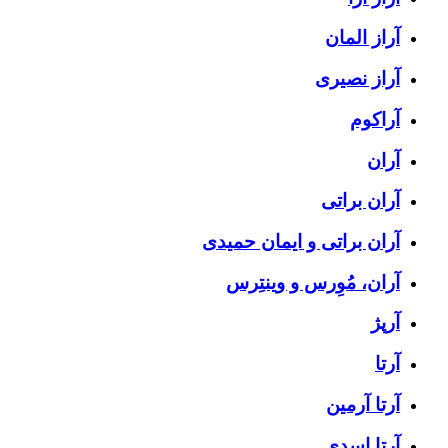
آراز المان
آراز نصیری
آراکوم
آران
آران براتی
آران براتی و ایمان حمیدی
آران، مُوِرس و وینتِرس
آرپژ
آرتا
آرتا آرمین
آرتا اسدی