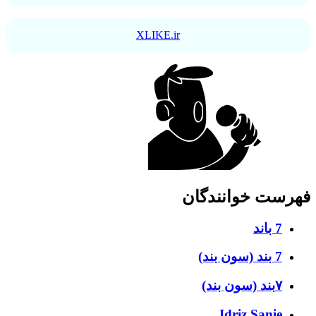
XLIKE.ir
رست خوانندگان
7 باند
7 بند (سون بند)
۷بند (سون بند)
Idriz Sanie