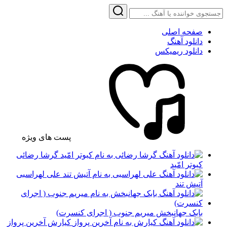
صفحه اصلی
دانلود آهنگ
دانلود ریمیکس
پست های ویژه
گرشا رضائی
کبوتر امّید
علی لهراسبی
آتیش تند
بابک جهانبخش میریم جنوب ( اجرای کنسرت)
کیارش آخرین پرواز