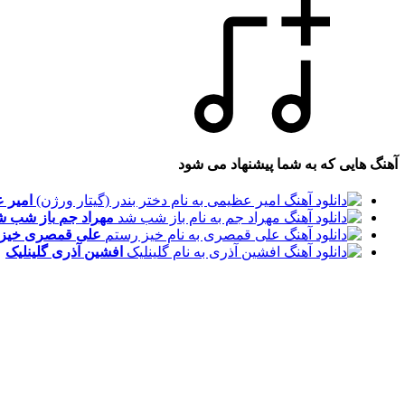
آهنگ هایی که به شما پیشنهاد می شود
امیر 
مهراد جم
باز شب ش
علی قمصری
خیز
افشین آذری
گلینلیک