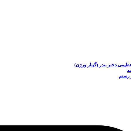
عظیمی
دختر بندر (گیتار ورژن)
د
 رستم