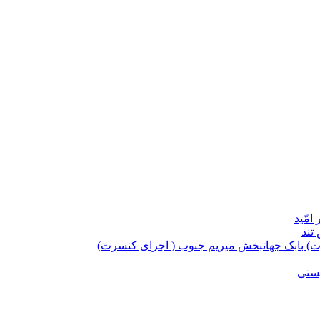
امّید
تند
بابک جهانبخش میریم جنوب ( اجرای کنسرت)
یستی