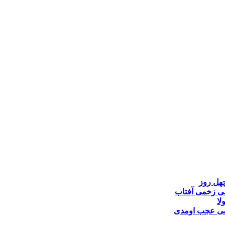
هل روز
ی
زخمی آفتاب
لا
ی
عجب اومدی