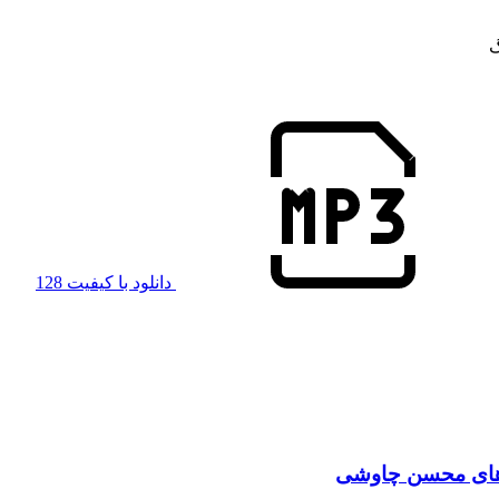
گ
دانلود با کیفیت 128
 های محسن چاوشی