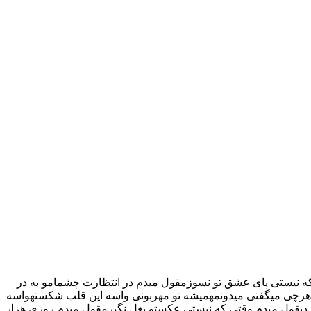
که نیستی پای عشق تو نسوزمقول میدم در انتظارت چشمامو به در
د هرچی میگفتی میدونمهمیشه تو مهربونی واسه این قلب شکستهواسه
یگردیقول میدم وقتی که نیستی عکستو بغل نگیرمقول میدم روزی هزار