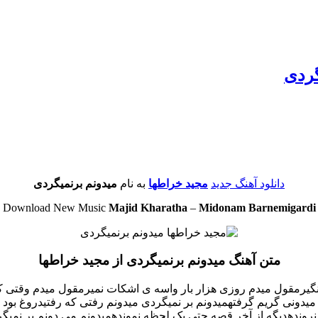
گردی
دانلود آهنگ جدید
مجید خراطها
به نام
میدونم برنمیگردی
Download New Music
Majid Kharatha
–
Midonam Barnemigardi
متن آهنگ میدونم برنمیگردی از مجید خراطها
نگیرمقول میدم روزی هزار بار واسه ی اشکات نمیرمقول میدم وقتی 
میدونی گریم گرفتهمیدونم بر نمیگردی میدونم رفتی که رفتیدروغ بو
نه نروندهدیگه از آخر قصه حتی یک لحظه نموندهمیدونم می دونم بر نم