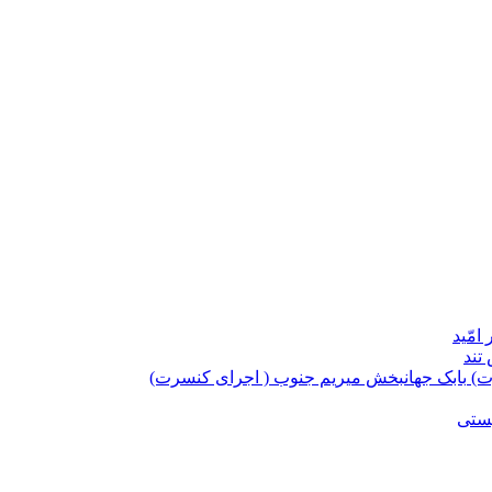
امّید
تند
بابک جهانبخش میریم جنوب ( اجرای کنسرت)
یستی