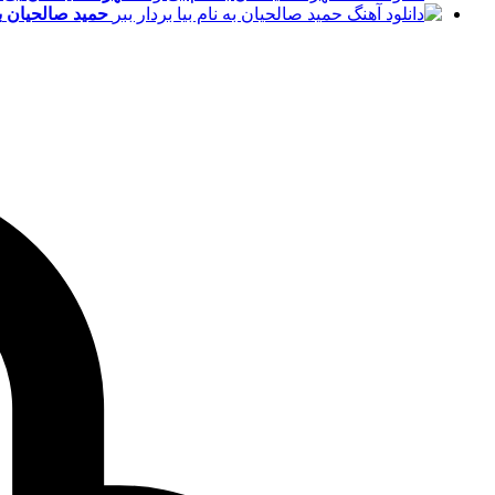
حمید صالحیان
ب