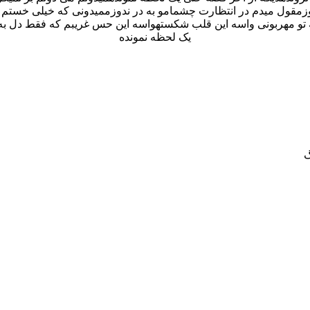
مقول میدم در انتظارت چشمامو به در ندوزممیدونی که خیلی خستم می
و مهربونی واسه این قلب شکستهواسه این حس غریبم که فقط دل به تو ب
یک لحظه نمونده
گ