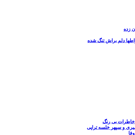
ن زده
طها
دلم براش تنگ شده
خاطرات بی رنگ
یری و سپهر خلسه
تراپی
وفا