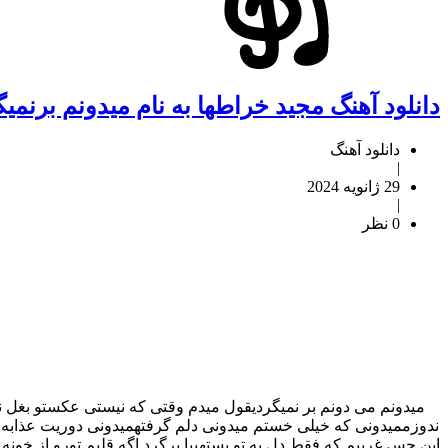
دانلود آهنگ مجید خراطها به نام میدونم برنمی
دانلود آهنگ
|
29 ژانویه 2024
|
0 نظر
میدونم می دونم بر نمیگردیقول میدم وقتی که نیستی عکستو بغل 
ندوزممیدونی که خیلی خستم میدونی دلم گرفتهمیدونی دوریت عذابه 
این حس غریبم که فقط دل به تو بستهبیا برگرد اگه قلبم تورو از خو