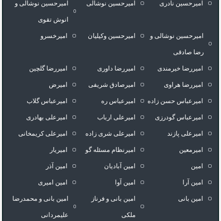
امیرحسین نادری
امیرحسین نوشالی
امیرحسین نوشالی و
انوش تقوی
امیرحسین نوشالی و
امیرحسین وکیلیان
امیرخسرو
رضا صادقی
امیررضا خیرمندی
امیررضا داوری
امیررضا گلچین
امیررضا هراوی
امیرصادق شریفی
امیرض
امیرعباس حسن زاده
امیرعباس ره
امیرعباس گلاب
امیرعباس گودرزی
امیرعلی ارباب
امیرعلی بهادری
امیرعلی پازند
امیرعلی شری زاده
امیرعلی کریمخانی
امیرمعین
امیرنظام مسئله گو
امیریار
امین
امین آبادیان
امین آذر
امین آرا
امین آوا
امین امیری
امین بانی
امین بانی و فرناز
امین بانی و محمدرضا
ملکی
علیمردانی