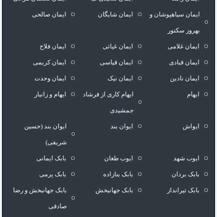
ایمان سیاهپوشان و
ایمان شایگان
ایمان صالحی
بهروز سکتور
ایمان غلامی
ایمان غیاثی
ایمان فلاح
ایمان قبادی
ایمان قیاسی
ایمان کریمی
ایمان نادین
ایمان نیک
ایمان وحدت
ایهام
ایهام کاری از فرشاد
ایهام و زانیار
جمشیدی
ایواش
ایوان بند
ایوان بند (حسین
شریفی)
ایوب شهد
ایوب طغان
بابک ایمانی
بابک بردان
بابک بنازاده
بابک پرمی
بابک تیرانداز
بابک جهانبخش
بابک جهانبخش و رضا
صادقی