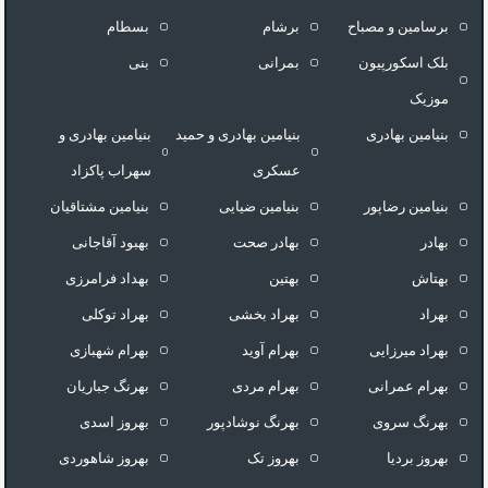
برسامین و مصباح
برشام
بسطام
بلک اسکورپیون
بمرانی
بنی
موزیک
بنیامین بهادری
بنیامین بهادری و حمید
بنیامین بهادری و
عسکری
سهراب پاکزاد
بنیامین رضاپور
بنیامین ضیایی
بنیامین مشتاقیان
بهادر
بهادر صحت
بهبود آقاجانی
بهتاش
بهتین
بهداد فرامرزى
بهراد
بهراد بخشی
بهراد توکلی
بهراد میرزایی
بهرام آوید
بهرام شهبازی
بهرام عمرانی
بهرام مردی
بهرنگ جباریان
بهرنگ سروى
بهرنگ نوشادپور
بهروز اسدی
بهروز بردیا
بهروز تک
بهروز شاهوردی