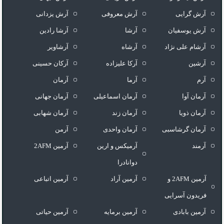
آرش گرایی
آرش معروفی
آرش یزدانی
آرش یوسفیان
آرشا
آرشا رادین
آرشام علی نژاد
آرشاه
آرشاویر
آرشین
آرکا علیزاده
آرکان حسینی
آرم
آرما
آرمان
آرمان آوا
آرمان اسماعیلی
آرمان جهانی
آرمان ذویا
آرمان زند
آرمان شهابی
آرمان گرشاسبی
آرمان واحدی
آرمن
آرمند
آرمیکس و ارین
آرمین 2AFM
دوانادرا
آرمین 2AFM و
آرمین آراد
آرمین اتباعی
فریدون آسرایی
آرمین بابادی
آرمین برمایه
آرمین حیاتی