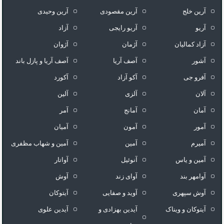
آرین خلج
آرین مقصودی
آرین وحیدی
آریو
آریو رایجی
آزاد
آزاد کمالیان
آژمان
آژوان
آشور
آصف آریا
آصف آریا و پازل باند
آفرو جی
آکو آزاد
آکورد
آلان
آلزی
آلین
آمان
آمانج
آمر
آمور
آمون
آمیان
آمیرم
آمین
آمین و شهاب مظفری
آمین و یاس
آنوئیل
آواتار
آوامهر بند
آوای زند
آوش
آوش سپهری
آوید و صفایی
آیتوکان
آیتوکان و ویناک
آیدین بهزادی و
آیدین علوی