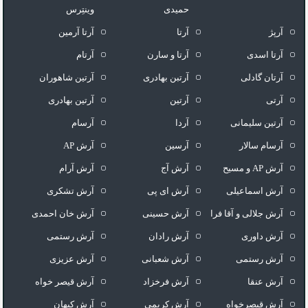
حمیدی
وینتِرس
آرپژ
آرتا
آرتا آرمین
آرتا اسدی
آرتا و سارن
آرتام
آرتان گادلی
آرتبن بهادری
آرتين شاهوران
آرتی
آرتین
آرتین بهادری
آرتین سلیمانی
آردا
آرسام
آرسام سالار
آرسین
آرش AP
آرش AP و مسیح
آرش آج
آرش آرام
آرش اسماعیلی
آرش ای پی
آرش تشکری
آرش جلالی و آقا فرا
آرش حسینی
آرش خان احمدی
آرش داوری
آرش رادان
آرش رستمى
آرش رستمی
آرش شعبانی
آرش عزیزی
آرش عنقا
آرش فرخزاد
آرش قیصر خواه
آرش قیصرخواه
آرش کریمی
آرش کیهان