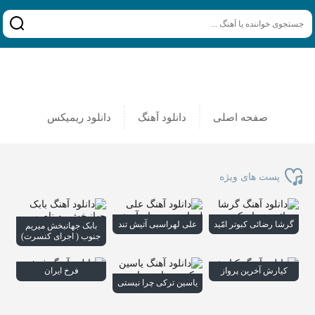
صفحه اصلی
دانلود آهنگ
دانلود ریمیکس
پست های ویژه
گرشا رضائی کبوتر امّید
علی لهراسبی آتیش تند
بابک جهانبخش میریم
جنوب ( اجرای کنسرت)
کیارش آخرین پرواز
فرخ ایران
یاسین ترکی چرا نیستی