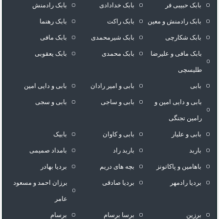
بابک حبیبی فر
بابک خدادادی
بابک رادمنش
بابک رادمنش و معین
بابک راکت
بابک رهنما
بابک شکارچی
بابک شیرمحمدی
بابک مافی
بابک مافی و علیرضا
بابک محمدی
بابک یعقوبی
طلیسچی
بابی
بابی و امیر رادان
بابی و دایی امین
بابی و دایی امین و
بابی و ساجی
بابی و سجی
رامین تجنگی
بابی و علیار
بابی و کاوان
بابیک
باربد
باربد راد
بامداد صمیمی
باهامین و پاکاتونز
بچه های دریم
بردیا بهادر
بردیا رادمهر
بردیا صادقی
برزان احمد و مسعود
عامر
برزین
برسا برسام
برسام