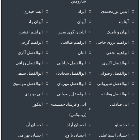
شارومین
آیدین نورمحمدی
آیراد
آیسا حیدری
آینا بند
آیهان
آیهان راد
آیهان و نامیک
ائلخان گوی سس
ابراهیم افشین
ابراهیم درزی حاجی
ابراهیم صالحی
ابراهیم گرجی
ابراهیم نجفی
ابنان
ابوالفضل آذری
ابوالفضل اکبری
ابوالفضل خیابانی
ابوالفضل رزاقی
ابوالفضل رضوانی
ابوالفضل سجادیان
ابوالفضل سیفی
ابوالفضل شیروانی
ابوالفضل مهربان
ابوالفضل موسوی
ابوالفضل وظیفه
ابولفضل رضوانی
ابی بهبودی
ابی صادقی
ابی و فرشاد جمشیدی
اپیکور
(ریمیکس)
احد سلو
احسان آراد
احسان آریا
احسان اسماعیلی
احسان بااوج
احسان بهرامی