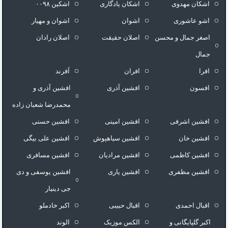
اشکان مهدوی
اشکان یادگاری
اشکین ۰۰۹۸
اشو عاشوری
اشوان
اشوان و مهیار
اصغر جمال و محسن
اصلان حقیقت
اصلان رادان
جمال
افرا
افران
اَفرند
افسون
افشین آذری
افشین آذری و
محمدرضا شعبان زاده
افشین اشرفی
افشین امینی
افشین حسنی
افشین خان
افشین سیاهپوش
افشین علی بیگی
افشین کاظمی
افشین مرادیان
افشین مسافری
افشین مظفری
افشین یاری
افشین یوسفی و دی
جی دینیار
اقبال احمدی
اقبال حبیبی
اکبر خادملو
اکبر گلپایگانی و
الکس موزیک
الوند