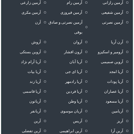
آرمین رازانی
آرمین رام
آرمین زارعی
آرمین شفیعی
آرمین فیروزی
آرمین مکری
آرمین نصرتی
آرمین نصرتی و صادق
آرن
بوقی
آرن آریا
آروان
آروش
آرومیر و اسکیزو
آرون افشار
آروین بستکی
آروین صمیمی
آریا آبان
آریا آرام نژاد
آریا امجد
آریا ای جی
آریا بیات
آریا پودات
آریا رادمهر
آریا زند
آریا عصاران
آریا فردین
آریا قاسمی
آریا مسعود
آریا وطن
آریاتون
آریامین
آریان موسوی
آریانفر
آریز
آریس
آرین
آرین آرا
آرین ابراهیمی
آرین تفضلی