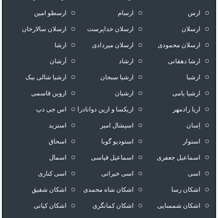
ارس
ارسام
ارسطو امین
ارسلان
ارسلان خداپرست
ارسلان سالارخان
ارسلان محمودی
ارسلان میردادی
ارشا
ارشا دهقانی
ارشاد
اَرشان
ارشیا
ارشیا سبحان
ارشیا شالی بیک
ارشیا یامی
ارشیان
اروین قاسمی
اریا رادمهر
اریکسا و ارین دوانادرا
اس جی دپ
اِسان
اسپشال امیر
استرید
استوار
استودیو گویا
اسحاق
اسماعیل جعفری
اسماعیل قیاسی
اسمال
اسی
اسی خیراتی
اسی کناری
اشکان رسا
اشکان شاه محمدی
اشکان شفیق
اشکان شمسایی
اشکان‌ کمانگری
اشکان کیانی