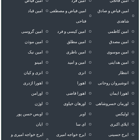
امین فالجی
امین فرد
امین فیاض
امین فیاض و صادق
امین فیاض و مصطفی
امین قباد
شاهدی
فتاحی
امین کاظمی
امین کیسی و فرد
امین گروسی
امین مصدق
امین مطلق
امین موذن
امین موسوی
امین ناظری
امین نیک
امین هدایتی
امین و امید
امینو
انتظار
انزی
انزی و کیان
انوشیروان روحانی
اهورا
اهورا اژدری
اهورا ایمان
اهورا قاضی
اورامن
اورمان خسروشاهی
اورهان خیاوی
اوژن
اولیکس
اویر
اویس حسن پور
ايلاى اكبرى
ای سا
ایان
ایرج حسینی
ایرج خواجه امیری
ایرج خواجه امیری و