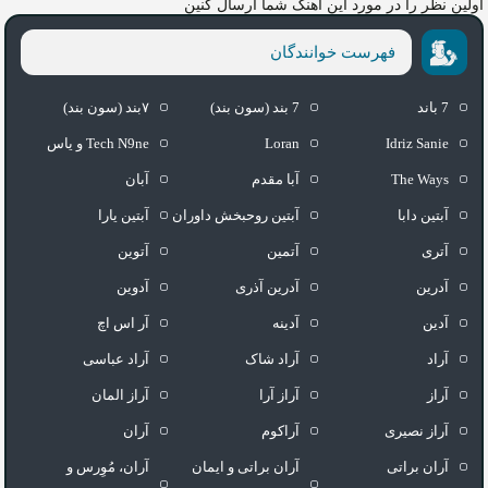
اولین نظر را در مورد این آهنگ شما ارسال کنین
فهرست خوانندگان
7 باند
7 بند (سون بند)
۷بند (سون بند)
Idriz Sanie
Loran
Tech N9ne و یاس
The Ways
آبا مقدم
آبان
آبتین دابا
آبتین روحبخش داوران
آبتین یارا
آتری
آتمین
آتوین
آدرین
آدرین آذری
آدوین
آدین
آدینه
آر اس اچ
آراد
آراد شاک
آراد عباسی
آراز
آراز آرا
آراز المان
آراز نصیری
آراکوم
آران
آران براتی
آران براتی و ایمان
آران، مُوِرس و