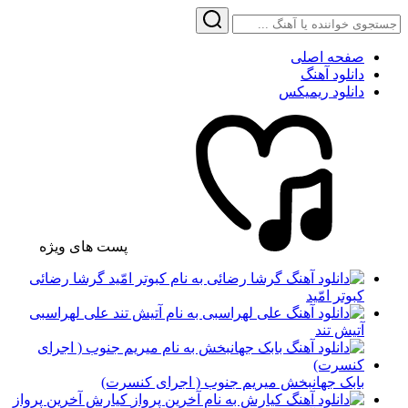
صفحه اصلی
دانلود آهنگ
دانلود ریمیکس
پست های ویژه
گرشا رضائی
کبوتر امّید
علی لهراسبی
آتیش تند
بابک جهانبخش میریم جنوب ( اجرای کنسرت)
کیارش آخرین پرواز