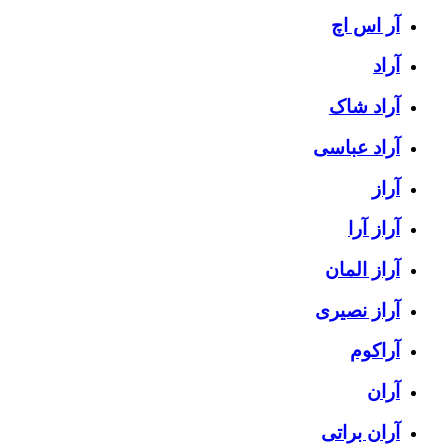
آر اس اچ
آراد
آراد شاک
آراد عباسی
آراز
آراز آرا
آراز المان
آراز نصیری
آراکوم
آران
آران براتی