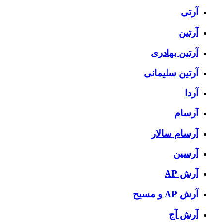
آرتی
آرتین
آرتین بهادری
آرتین سلیمانی
آردا
آرسام
آرسام سالار
آرسین
آرش AP
آرش AP و مسیح
آرش آج