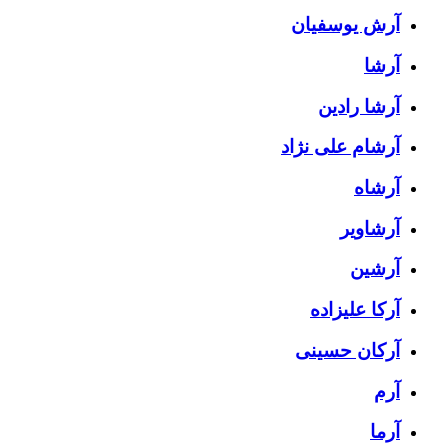
آرش یوسفیان
آرشا
آرشا رادین
آرشام علی نژاد
آرشاه
آرشاویر
آرشین
آرکا علیزاده
آرکان حسینی
آرم
آرما