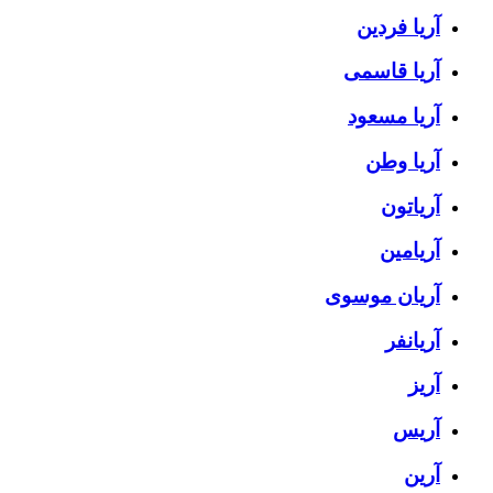
آریا فردین
آریا قاسمی
آریا مسعود
آریا وطن
آریاتون
آریامین
آریان موسوی
آریانفر
آریز
آریس
آرین