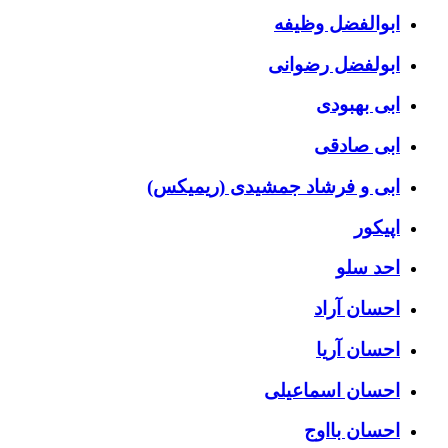
ابوالفضل وظیفه
ابولفضل رضوانی
ابی بهبودی
ابی صادقی
ابی و فرشاد جمشیدی (ریمیکس)
اپیکور
احد سلو
احسان آراد
احسان آریا
احسان اسماعیلی
احسان بااوج