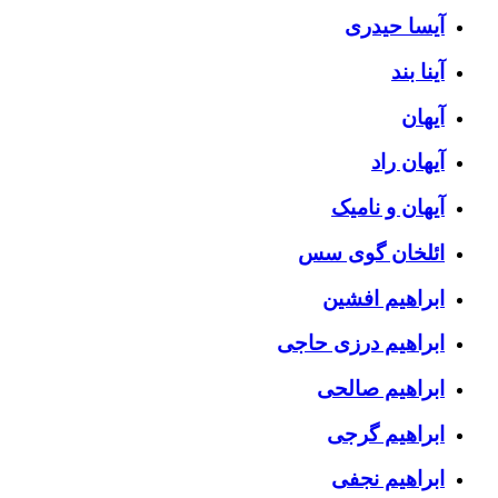
آیسا حیدری
آینا بند
آیهان
آیهان راد
آیهان و نامیک
ائلخان گوی سس
ابراهیم افشین
ابراهیم درزی حاجی
ابراهیم صالحی
ابراهیم گرجی
ابراهیم نجفی