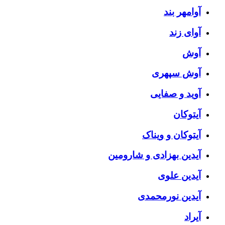
آوامهر بند
آوای زند
آوش
آوش سپهری
آوید و صفایی
آیتوکان
آیتوکان و ویناک
آیدین بهزادی و شارومین
آیدین علوی
آیدین نورمحمدی
آیراد