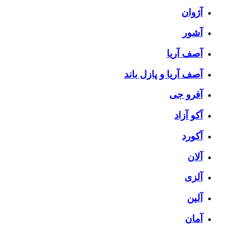
آژوان
آشور
آصف آریا
آصف آریا و پازل باند
آفرو جی
آکو آزاد
آکورد
آلان
آلزی
آلین
آمان