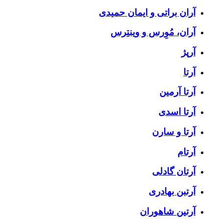
آران براتی و ایمان حمیدی
آران، مُوِرس و وینتِرس
آرپژ
آرتا
آرتا آرمین
آرتا اسدی
آرتا و سارن
آرتام
آرتان گادلی
آرتبن بهادری
آرتين شاهوران