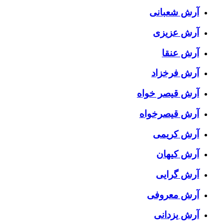
آرش شعبانی
آرش عزیزی
آرش عنقا
آرش فرخزاد
آرش قیصر خواه
آرش قیصرخواه
آرش کریمی
آرش کیهان
آرش گرایی
آرش معروفی
آرش یزدانی