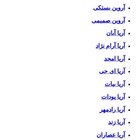
آروین بستکی
آروین صمیمی
آریا آبان
آریا آرام نژاد
آریا امجد
آریا ای جی
آریا بیات
آریا پودات
آریا رادمهر
آریا زند
آریا عصاران