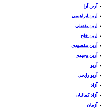
آرین آرا
آرین ابراهیمی
آرین تفضلی
آرین خلج
آرین مقصودی
آرین وحیدی
آریو
آریو رایجی
آزاد
آزاد کمالیان
آژمان