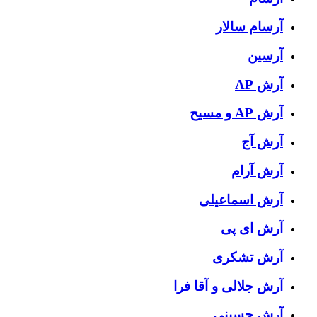
آرسام سالار
آرسین
آرش AP
آرش AP و مسیح
آرش آج
آرش آرام
آرش اسماعیلی
آرش ای پی
آرش تشکری
آرش جلالی و آقا فرا
آرش حسینی