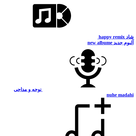
شاد
happy remix
آلبوم جدید
new albume
نوحه و مداحی
nuhe madahi