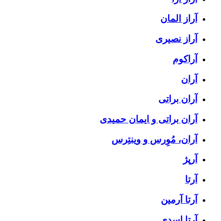
آراز المان
آراز نصیری
آراکوم
آران
آران براتی
آران براتی و ایمان حمیدی
آران، مُوِرس و وینتِرس
آرپژ
آرتا
آرتا آرمین
آرتا اسدی