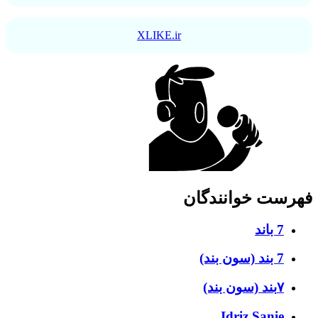
XLIKE.ir
فهرست خوانندگان
7 باند
7 بند (سون بند)
۷بند (سون بند)
Idriz Sanie