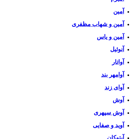
آمین
آمین و شهاب مظفری
آمین و یاس
آنوئیل
آواتار
آوامهر بند
آوای زند
آوش
آوش سپهری
آوید و صفایی
آیتوکان