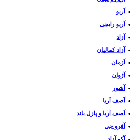
آریو
آریو رایجی
آزاد
آزاد کمالیان
آژمان
آژوان
آشور
آصف آریا
آصف آریا و پازل باند
آفرو جی
آکو آزاد