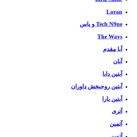
Loran
Tech N9ne و یاس
The Ways
آبا مقدم
آبان
آبتین دابا
آبتین روحبخش داوران
آبتین یارا
آتری
آتمین
آتوین