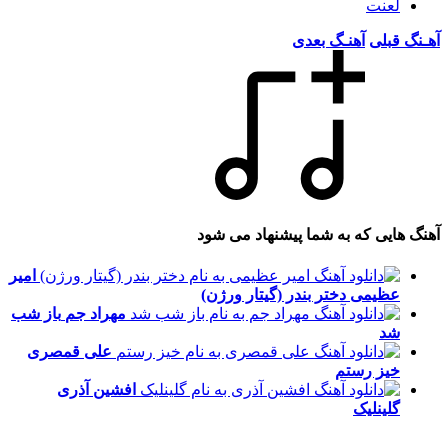
لعنت
آهـنگ قبلی
آهنـگ بعدی
آهنگ هایی که به شما پیشنهاد می شود
امیر
عظیمی
دختر بندر (گیتار ورژن)
مهراد جم
باز شب
شد
علی قمصری
خیز رستم
افشین آذری
گلینلیک