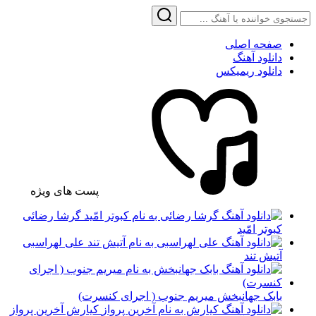
صفحه اصلی
دانلود آهنگ
دانلود ریمیکس
پست های ویژه
گرشا رضائی
کبوتر امّید
علی لهراسبی
آتیش تند
بابک جهانبخش میریم جنوب ( اجرای کنسرت)
کیارش آخرین پرواز