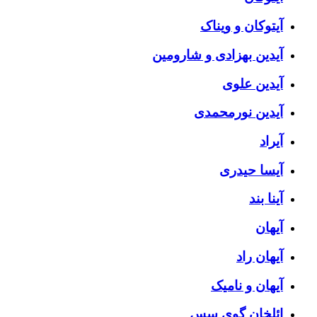
آیتوکان و ویناک
آیدین بهزادی و شارومین
آیدین علوی
آیدین نورمحمدی
آیراد
آیسا حیدری
آینا بند
آیهان
آیهان راد
آیهان و نامیک
ائلخان گوی سس