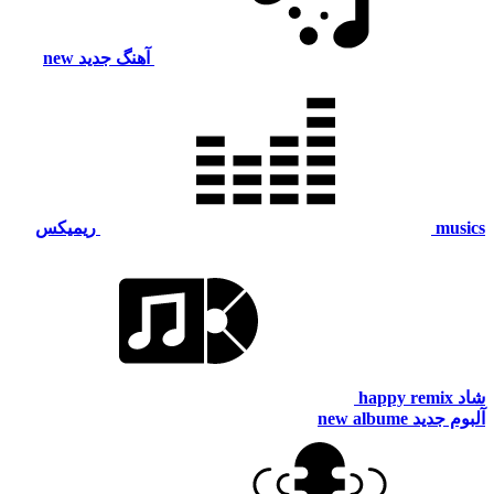
آهنگ جدید
new
mus
ریمیکس
happy remix
م جدید
new albume