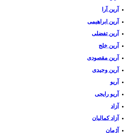
آرین آرا
آرین ابراهیمی
آرین تفضلی
آرین خلج
آرین مقصودی
آرین وحیدی
آریو
آریو رایجی
آزاد
آزاد کمالیان
آژمان