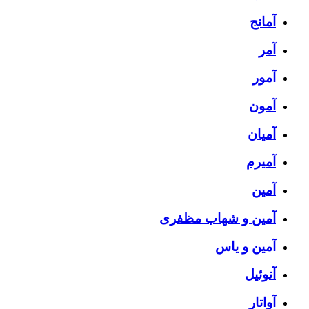
آمانج
آمر
آمور
آمون
آمیان
آمیرم
آمین
آمین و شهاب مظفری
آمین و یاس
آنوئیل
آواتار