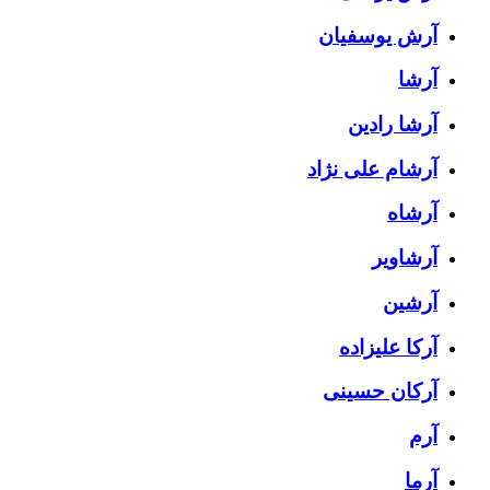
آرش یوسفیان
آرشا
آرشا رادین
آرشام علی نژاد
آرشاه
آرشاویر
آرشین
آرکا علیزاده
آرکان حسینی
آرم
آرما