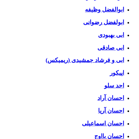
ابوالفضل وظیفه
ابولفضل رضوانی
ابی بهبودی
ابی صادقی
ابی و فرشاد جمشیدی (ریمیکس)
اپیکور
احد سلو
احسان آراد
احسان آریا
احسان اسماعیلی
احسان بااوج