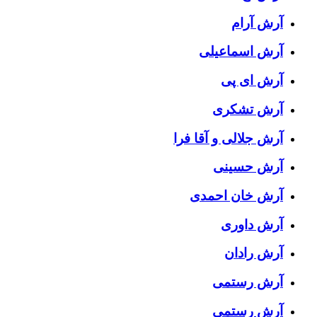
آرش آرام
آرش اسماعیلی
آرش ای پی
آرش تشکری
آرش جلالی و آقا فرا
آرش حسینی
آرش خان احمدی
آرش داوری
آرش رادان
آرش رستمى
آرش رستمی