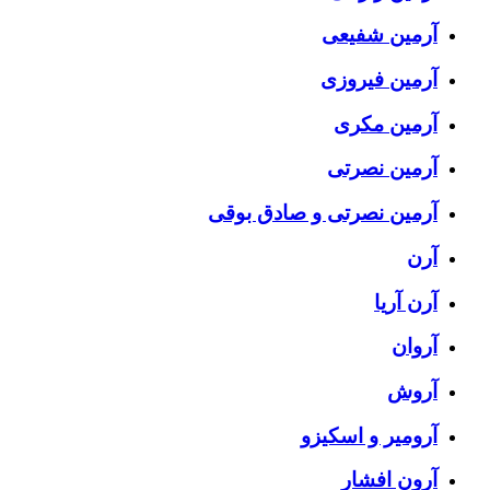
آرمین شفیعی
آرمین فیروزی
آرمین مکری
آرمین نصرتی
آرمین نصرتی و صادق بوقی
آرن
آرن آریا
آروان
آروش
آرومیر و اسکیزو
آرون افشار