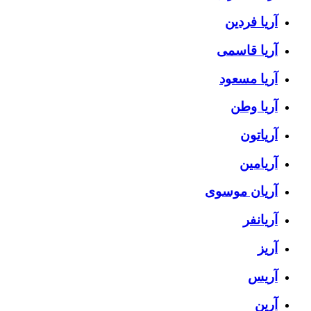
آریا فردین
آریا قاسمی
آریا مسعود
آریا وطن
آریاتون
آریامین
آریان موسوی
آریانفر
آریز
آریس
آرین