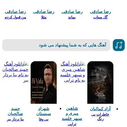
رضا صادقی
رضا صادقی
رضا صادقی
رضا صادقی
گل میناب
بماند
مثلا
من قبول کردم
آهنگ هایی که به شما پیشنهاد می شود
شاهین
شهراد
حمید
آزاد کمالیان
میری و
سیستان
صالحیان
خاطرات بی
سپهر خلسه
رنگ
بی وفا
بیا بردار ببر
تراپی