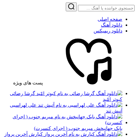
صفحه اصلی
دانلود آهنگ
دانلود ریمیکس
پست های ویژه
گرشا رضائی
کبوتر امّید
علی لهراسبی
آتیش تند
بابک جهانبخش میریم جنوب ( اجرای کنسرت)
کیارش آخرین پرواز