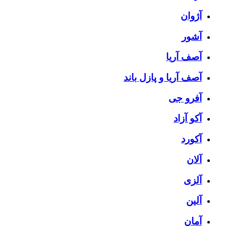
آژوان
آشور
آصف آریا
آصف آریا و پازل باند
آفرو جی
آکو آزاد
آکورد
آلان
آلزی
آلین
آمان