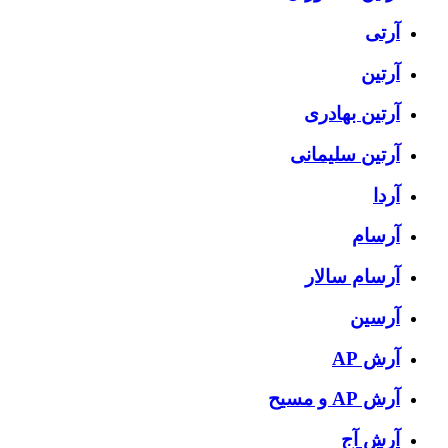
آرتی
آرتین
آرتین بهادری
آرتین سلیمانی
آردا
آرسام
آرسام سالار
آرسین
آرش AP
آرش AP و مسیح
آرش آج