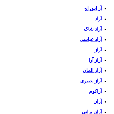
آر اس اچ
آراد
آراد شاک
آراد عباسی
آراز
آراز آرا
آراز المان
آراز نصیری
آراکوم
آران
آران براتی