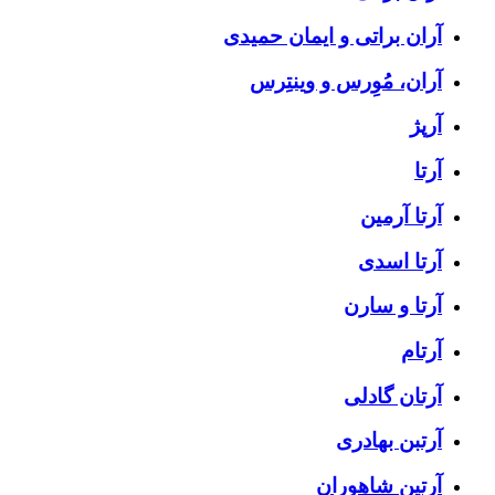
آران براتی و ایمان حمیدی
آران، مُوِرس و وینتِرس
آرپژ
آرتا
آرتا آرمین
آرتا اسدی
آرتا و سارن
آرتام
آرتان گادلی
آرتبن بهادری
آرتين شاهوران