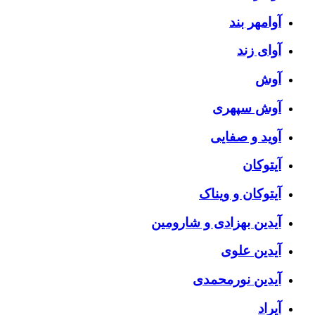
آوامهر بند
آوای زند
آوش
آوش سپهری
آوید و صفایی
آیتوکان
آیتوکان و ویناک
آیدین بهزادی و شارومین
آیدین علوی
آیدین نورمحمدی
آیراد