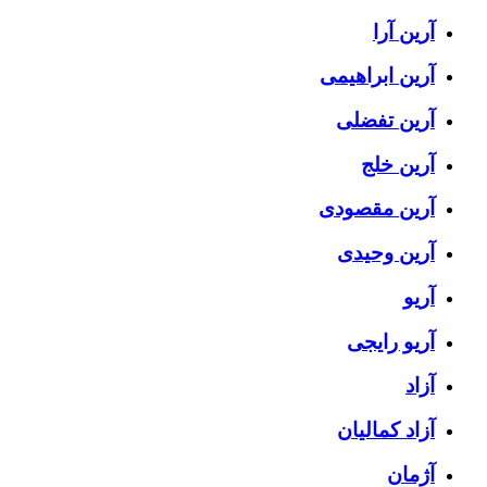
آرین آرا
آرین ابراهیمی
آرین تفضلی
آرین خلج
آرین مقصودی
آرین وحیدی
آریو
آریو رایجی
آزاد
آزاد کمالیان
آژمان