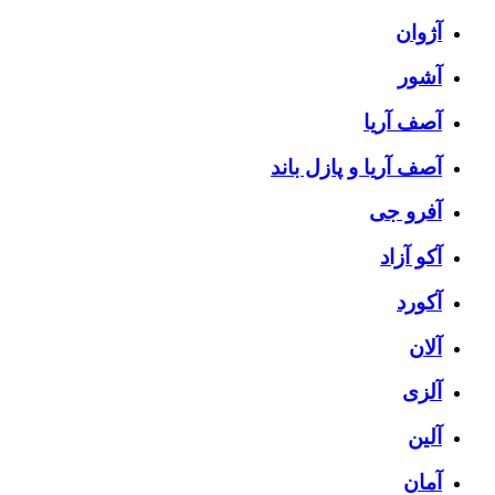
آژوان
آشور
آصف آریا
آصف آریا و پازل باند
آفرو جی
آکو آزاد
آکورد
آلان
آلزی
آلین
آمان