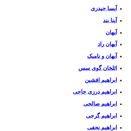
آیسا حیدری
آینا بند
آیهان
آیهان راد
آیهان و نامیک
ائلخان گوی سس
ابراهیم افشین
ابراهیم درزی حاجی
ابراهیم صالحی
ابراهیم گرجی
ابراهیم نجفی