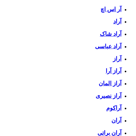
آر اس اچ
آراد
آراد شاک
آراد عباسی
آراز
آراز آرا
آراز المان
آراز نصیری
آراکوم
آران
آران براتی