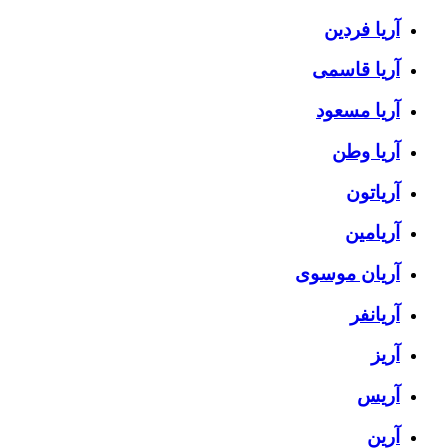
آریا فردین
آریا قاسمی
آریا مسعود
آریا وطن
آریاتون
آریامین
آریان موسوی
آریانفر
آریز
آریس
آرین