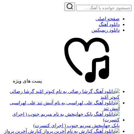
صفحه اصلی
دانلود آهنگ
دانلود ریمیکس
پست های ویژه
گرشا رضائی
کبوتر امّید
علی لهراسبی
آتیش تند
بابک جهانبخش میریم جنوب ( اجرای کنسرت)
کیارش آخرین پرواز