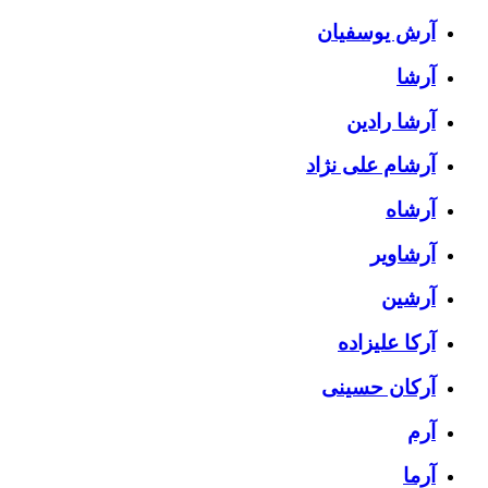
آرش یوسفیان
آرشا
آرشا رادین
آرشام علی نژاد
آرشاه
آرشاویر
آرشین
آرکا علیزاده
آرکان حسینی
آرم
آرما