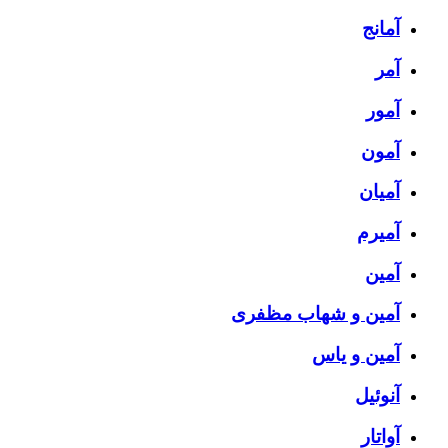
آمانج
آمر
آمور
آمون
آمیان
آمیرم
آمین
آمین و شهاب مظفری
آمین و یاس
آنوئیل
آواتار