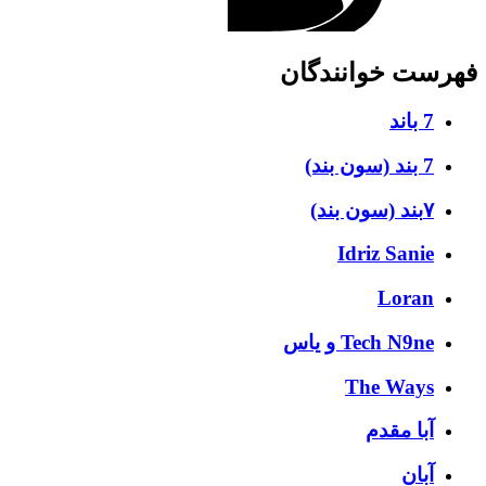
فهرست خوانندگان
7 باند
7 بند (سون بند)
۷بند (سون بند)
Idriz Sanie
Loran
Tech N9ne و یاس
The Ways
آبا مقدم
آبان