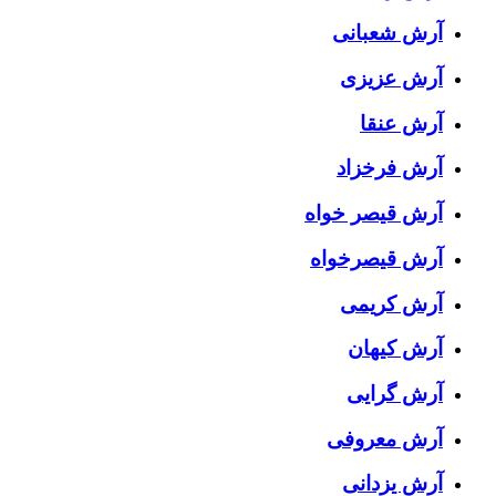
آرش شعبانی
آرش عزیزی
آرش عنقا
آرش فرخزاد
آرش قیصر خواه
آرش قیصرخواه
آرش کریمی
آرش کیهان
آرش گرایی
آرش معروفی
آرش یزدانی