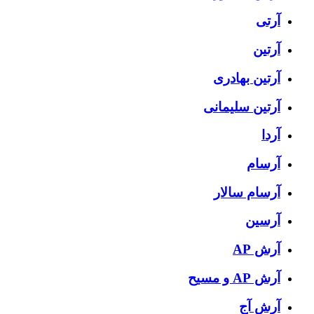
آرتی
آرتین
آرتین بهادری
آرتین سلیمانی
آردا
آرسام
آرسام سالار
آرسین
آرش AP
آرش AP و مسیح
آرش آج