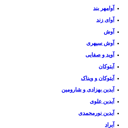
آوامهر بند
آوای زند
آوش
آوش سپهری
آوید و صفایی
آیتوکان
آیتوکان و ویناک
آیدین بهزادی و شارومین
آیدین علوی
آیدین نورمحمدی
آیراد