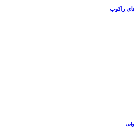
های راکوب
ابی