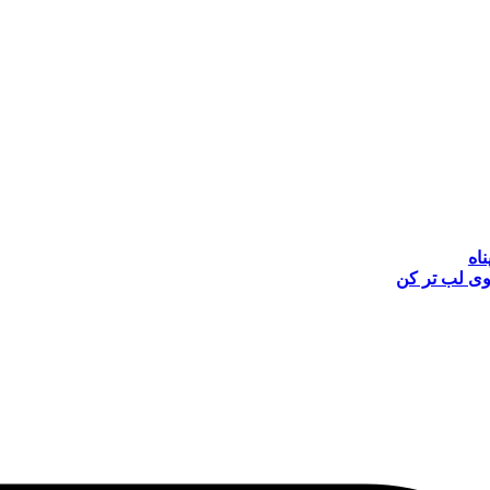
ناه
وی
لب تر کن