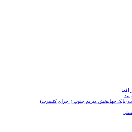
امّید
تند
بابک جهانبخش میریم جنوب ( اجرای کنسرت)
یستی