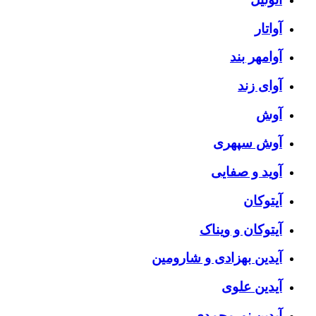
آواتار
آوامهر بند
آوای زند
آوش
آوش سپهری
آوید و صفایی
آیتوکان
آیتوکان و ویناک
آیدین بهزادی و شارومین
آیدین علوی
آیدین نورمحمدی