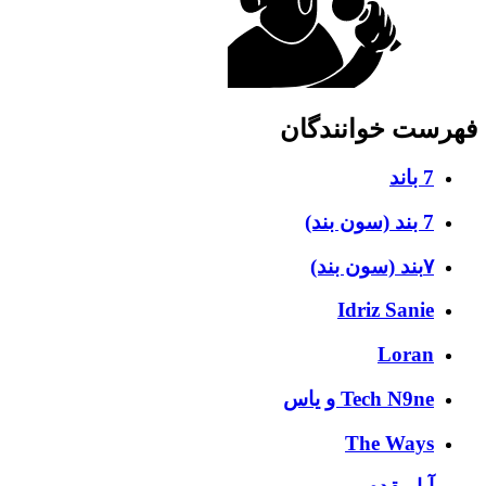
فهرست خوانندگان
7 باند
7 بند (سون بند)
۷بند (سون بند)
Idriz Sanie
Loran
Tech N9ne و یاس
The Ways