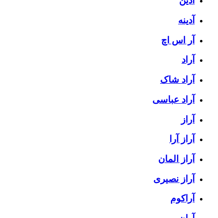
آدین
آدینه
آر اس اچ
آراد
آراد شاک
آراد عباسی
آراز
آراز آرا
آراز المان
آراز نصیری
آراکوم