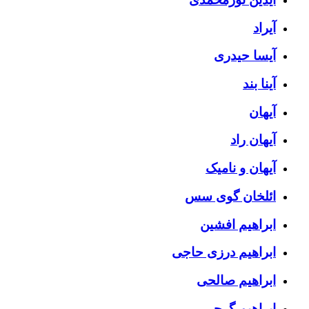
آیراد
آیسا حیدری
آینا بند
آیهان
آیهان راد
آیهان و نامیک
ائلخان گوی سس
ابراهیم افشین
ابراهیم درزی حاجی
ابراهیم صالحی
ابراهیم گرجی