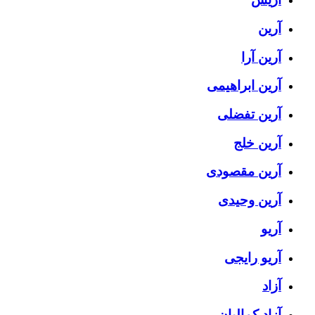
آرین
آرین آرا
آرین ابراهیمی
آرین تفضلی
آرین خلج
آرین مقصودی
آرین وحیدی
آریو
آریو رایجی
آزاد
آزاد کمالیان