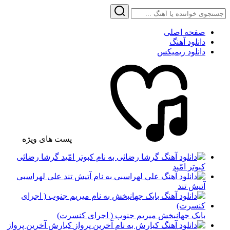
صفحه اصلی
دانلود آهنگ
دانلود ریمیکس
پست های ویژه
گرشا رضائی
کبوتر امّید
علی لهراسبی
آتیش تند
بابک جهانبخش میریم جنوب ( اجرای کنسرت)
کیارش آخرین پرواز