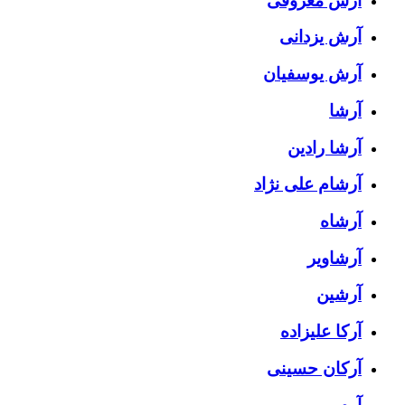
آرش معروفی
آرش یزدانی
آرش یوسفیان
آرشا
آرشا رادین
آرشام علی نژاد
آرشاه
آرشاویر
آرشین
آرکا علیزاده
آرکان حسینی