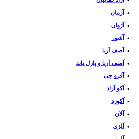
آژمان
آژوان
آشور
آصف آریا
آصف آریا و پازل باند
آفرو جی
آکو آزاد
آکورد
آلان
آلزی
آلین