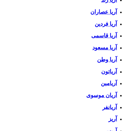
آریا عصاران
آریا فردین
آریا قاسمی
آریا مسعود
آریا وطن
آریاتون
آریامین
آریان موسوی
آریانفر
آریز
آریس