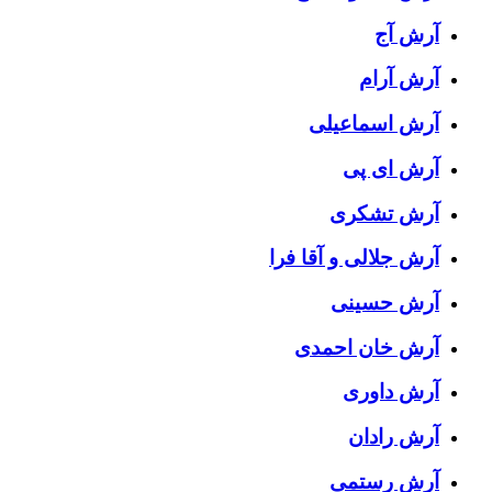
آرش آج
آرش آرام
آرش اسماعیلی
آرش ای پی
آرش تشکری
آرش جلالی و آقا فرا
آرش حسینی
آرش خان احمدی
آرش داوری
آرش رادان
آرش رستمى