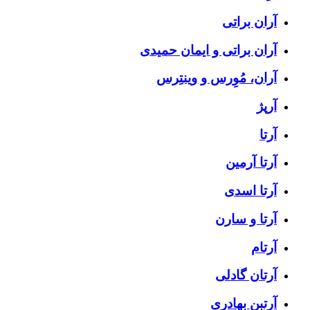
آران براتی
آران براتی و ایمان حمیدی
آران، مُوِرس و وینتِرس
آرپژ
آرتا
آرتا آرمین
آرتا اسدی
آرتا و سارن
آرتام
آرتان گادلی
آرتبن بهادری