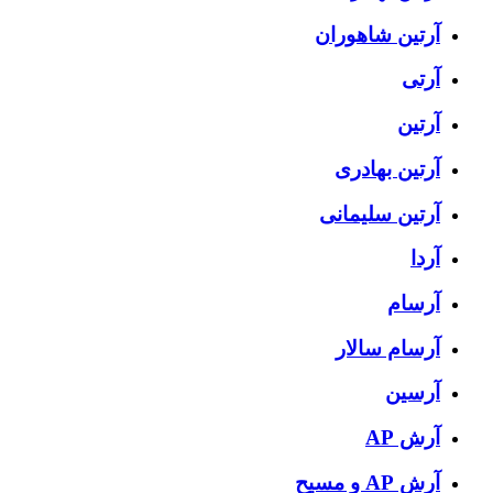
آرتين شاهوران
آرتی
آرتین
آرتین بهادری
آرتین سلیمانی
آردا
آرسام
آرسام سالار
آرسین
آرش AP
آرش AP و مسیح