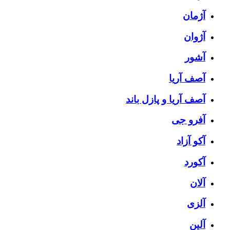
آژمان
آژوان
آشور
آصف آریا
آصف آریا و پازل باند
آفرو جی
آکو آزاد
آکورد
آلان
آلزی
آلین