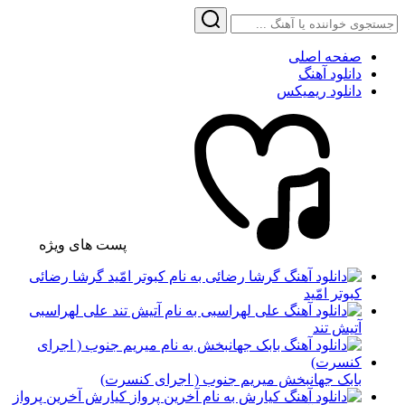
صفحه اصلی
دانلود آهنگ
دانلود ریمیکس
پست های ویژه
گرشا رضائی
کبوتر امّید
علی لهراسبی
آتیش تند
بابک جهانبخش میریم جنوب ( اجرای کنسرت)
کیارش آخرین پرواز