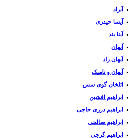
آیراد
آیسا حیدری
آینا بند
آیهان
آیهان راد
آیهان و نامیک
ائلخان گوی سس
ابراهیم افشین
ابراهیم درزی حاجی
ابراهیم صالحی
ابراهیم گرجی