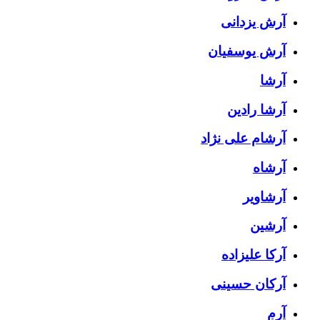
آرش یزدانی
آرش یوسفیان
آرشا
آرشا رادین
آرشام علی نژاد
آرشاه
آرشاویر
آرشین
آرکا علیزاده
آرکان حسینی
آرم