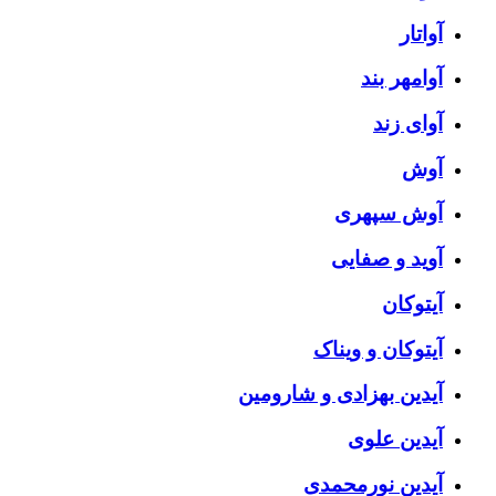
آواتار
آوامهر بند
آوای زند
آوش
آوش سپهری
آوید و صفایی
آیتوکان
آیتوکان و ویناک
آیدین بهزادی و شارومین
آیدین علوی
آیدین نورمحمدی