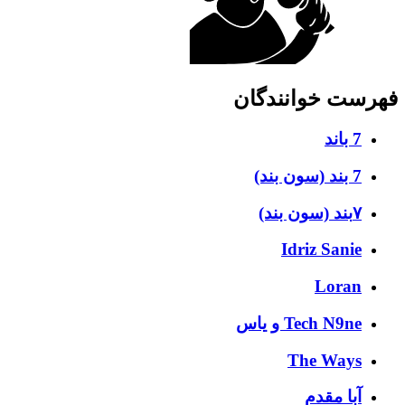
فهرست خوانندگان
7 باند
7 بند (سون بند)
۷بند (سون بند)
Idriz Sanie
Loran
Tech N9ne و یاس
The Ways
آبا مقدم