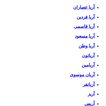
آریا عصاران
آریا فردین
آریا قاسمی
آریا مسعود
آریا وطن
آریاتون
آریامین
آریان موسوی
آریانفر
آریز
آریس