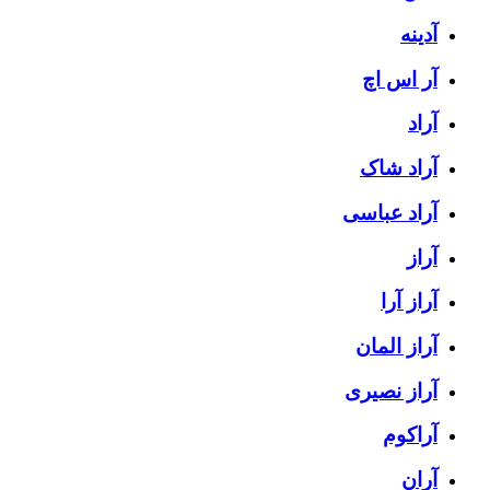
آدینه
آر اس اچ
آراد
آراد شاک
آراد عباسی
آراز
آراز آرا
آراز المان
آراز نصیری
آراکوم
آران