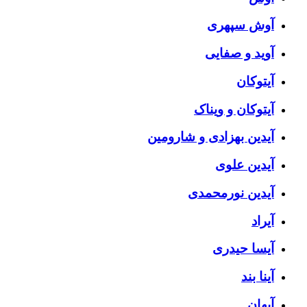
آوش سپهری
آوید و صفایی
آیتوکان
آیتوکان و ویناک
آیدین بهزادی و شارومین
آیدین علوی
آیدین نورمحمدی
آیراد
آیسا حیدری
آینا بند
آیهان