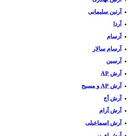
آرتین سلیمانی
آردا
آرسام
آرسام سالار
آرسین
آرش AP
آرش AP و مسیح
آرش آج
آرش آرام
آرش اسماعیلی
آرش ای پی