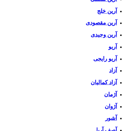
آرین خلج
آرین مقصودی
آرین وحیدی
آریو
آریو رایجی
آزاد
آزاد کمالیان
آژمان
آژوان
آشور
آصف آریا