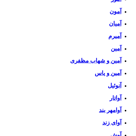
آمون
آمیان
آمیرم
آمین
آمین و شهاب مظفری
آمین و یاس
آنوئیل
آواتار
آوامهر بند
آوای زند
آوش