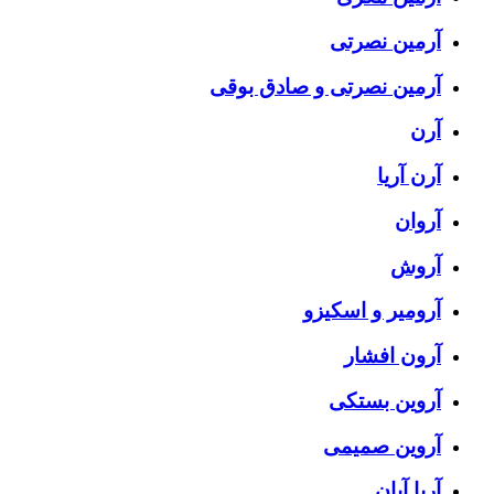
آرمین نصرتی
آرمین نصرتی و صادق بوقی
آرن
آرن آریا
آروان
آروش
آرومیر و اسکیزو
آرون افشار
آروین بستکی
آروین صمیمی
آریا آبان