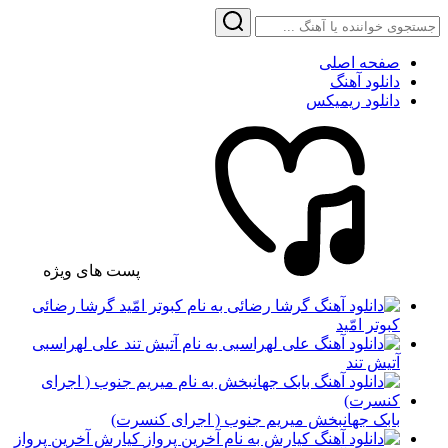
صفحه اصلی
دانلود آهنگ
دانلود ریمیکس
پست های ویژه
گرشا رضائی
کبوتر امّید
علی لهراسبی
آتیش تند
بابک جهانبخش میریم جنوب ( اجرای کنسرت)
کیارش آخرین پرواز