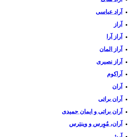
آراد عباسی
آراز
آراز آرا
آراز المان
آراز نصیری
آراکوم
آران
آران براتی
آران براتی و ایمان حمیدی
آران، مُوِرس و وینتِرس
آرپژ