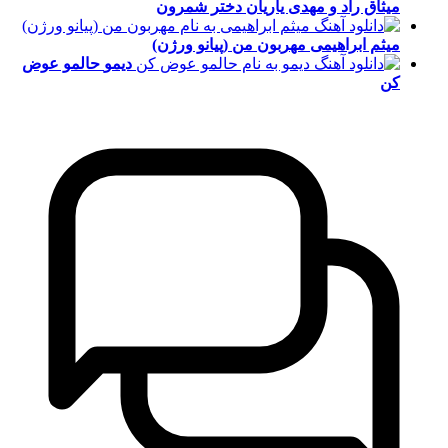
میثاق راد و مهدی یاریان
دختر شمرون
میثم ابراهیمی
مهربون من (پیانو ورژن)
دیمو
حالمو عوض
کن