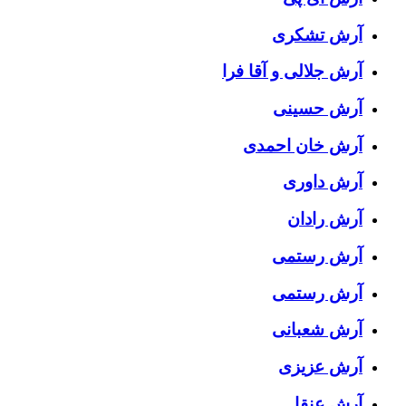
آرش تشکری
آرش جلالی و آقا فرا
آرش حسینی
آرش خان احمدی
آرش داوری
آرش رادان
آرش رستمى
آرش رستمی
آرش شعبانی
آرش عزیزی
آرش عنقا