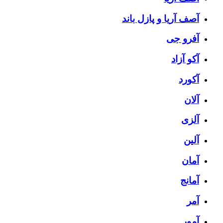
آصف آریا و پازل باند
آفرو جی
آکو آزاد
آکورد
آلان
آلزی
آلین
آمان
آمانج
آمر
آمور