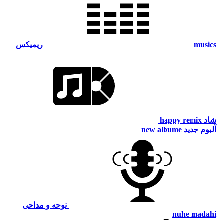
musics
ریمیکس
شاد
happy remix
آلبوم جدید
new albume
نوحه و مداحی
nuhe madahi