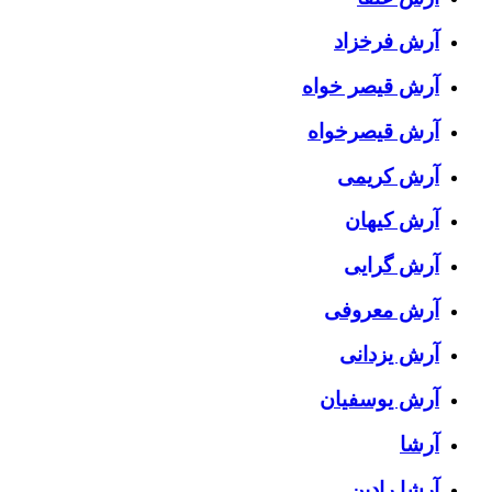
آرش فرخزاد
آرش قیصر خواه
آرش قیصرخواه
آرش کریمی
آرش کیهان
آرش گرایی
آرش معروفی
آرش یزدانی
آرش یوسفیان
آرشا
آرشا رادین