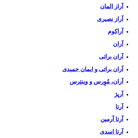
آراز المان
آراز نصیری
آراکوم
آران
آران براتی
آران براتی و ایمان حمیدی
آران، مُوِرس و وینتِرس
آرپژ
آرتا
آرتا آرمین
آرتا اسدی