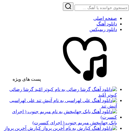
صفحه اصلی
دانلود آهنگ
دانلود ریمیکس
پست های ویژه
گرشا رضائی
کبوتر امّید
علی لهراسبی
آتیش تند
بابک جهانبخش میریم جنوب ( اجرای کنسرت)
کیارش آخرین پرواز