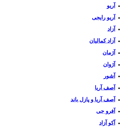
آریو
آریو رایجی
آزاد
آزاد کمالیان
آژمان
آژوان
آشور
آصف آریا
آصف آریا و پازل باند
آفرو جی
آکو آزاد