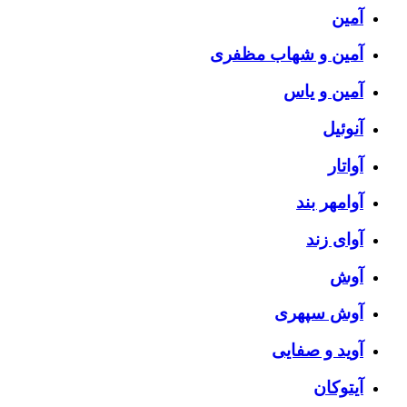
آمین
آمین و شهاب مظفری
آمین و یاس
آنوئیل
آواتار
آوامهر بند
آوای زند
آوش
آوش سپهری
آوید و صفایی
آیتوکان