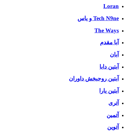
Loran
Tech N9ne و یاس
The Ways
آبا مقدم
آبان
آبتین دابا
آبتین روحبخش داوران
آبتین یارا
آتری
آتمین
آتوین