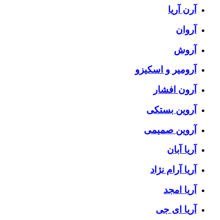
آرن آریا
آروان
آروش
آرومیر و اسکیزو
آرون افشار
آروین بستکی
آروین صمیمی
آریا آبان
آریا آرام نژاد
آریا امجد
آریا ای جی