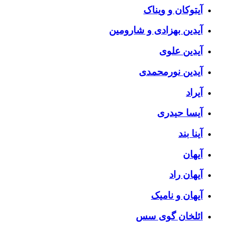
آیتوکان و ویناک
آیدین بهزادی و شارومین
آیدین علوی
آیدین نورمحمدی
آیراد
آیسا حیدری
آینا بند
آیهان
آیهان راد
آیهان و نامیک
ائلخان گوی سس