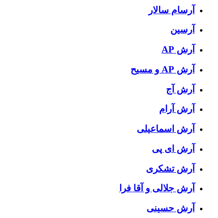
آرسام سالار
آرسین
آرش AP
آرش AP و مسیح
آرش آج
آرش آرام
آرش اسماعیلی
آرش ای پی
آرش تشکری
آرش جلالی و آقا فرا
آرش حسینی