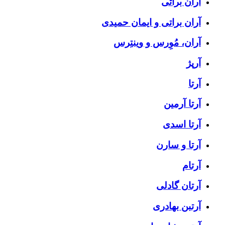
آران براتی
آران براتی و ایمان حمیدی
آران، مُوِرس و وینتِرس
آرپژ
آرتا
آرتا آرمین
آرتا اسدی
آرتا و سارن
آرتام
آرتان گادلی
آرتبن بهادری