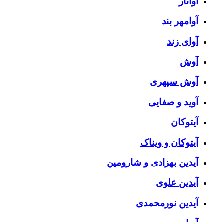
آواتار
آوامهر بند
آوای زند
آوش
آوش سپهری
آوید و صفایی
آیتوکان
آیتوکان و ویناک
آیدین بهزادی و شارومین
آیدین علوی
آیدین نورمحمدی