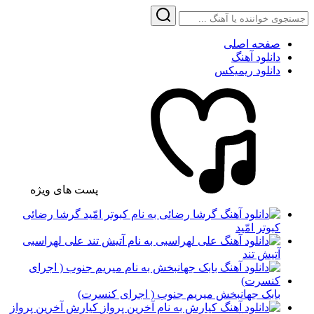
صفحه اصلی
دانلود آهنگ
دانلود ریمیکس
پست های ویژه
گرشا رضائی
کبوتر امّید
علی لهراسبی
آتیش تند
بابک جهانبخش میریم جنوب ( اجرای کنسرت)
کیارش آخرین پرواز