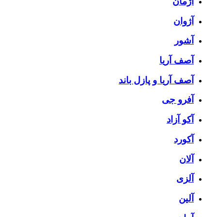
آژمان
آژوان
آشور
آصف آریا
آصف آریا و پازل باند
آفرو جی
آکو آزاد
آکورد
آلان
آلزی
آلین