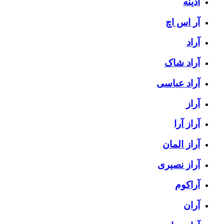
آدینه
آر اس اچ
آراد
آراد شاک
آراد عباسی
آراز
آراز آرا
آراز المان
آراز نصیری
آراکوم
آران