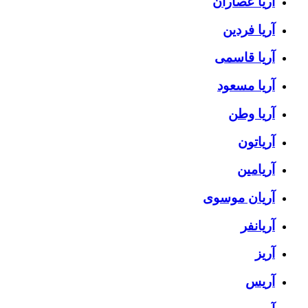
آریا عصاران
آریا فردین
آریا قاسمی
آریا مسعود
آریا وطن
آریاتون
آریامین
آریان موسوی
آریانفر
آریز
آریس