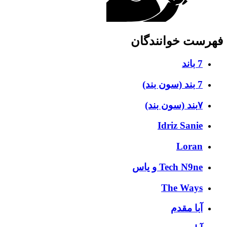
فهرست خوانندگان
7 باند
7 بند (سون بند)
۷بند (سون بند)
Idriz Sanie
Loran
Tech N9ne و یاس
The Ways
آبا مقدم