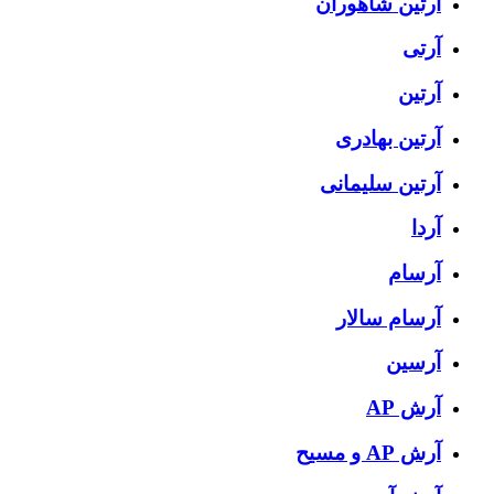
آرتين شاهوران
آرتی
آرتین
آرتین بهادری
آرتین سلیمانی
آردا
آرسام
آرسام سالار
آرسین
آرش AP
آرش AP و مسیح