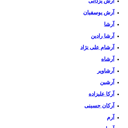
آرش یزدانی
آرش یوسفیان
آرشا
آرشا رادین
آرشام علی نژاد
آرشاه
آرشاویر
آرشین
آرکا علیزاده
آرکان حسینی
آرم