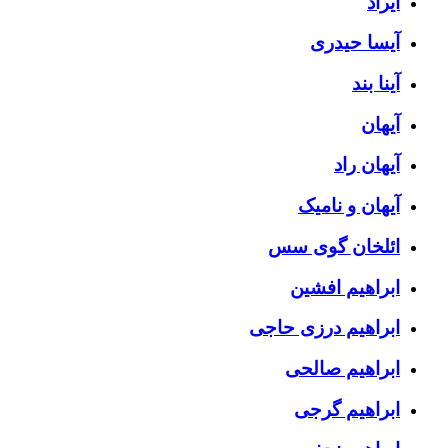
آیراد
آیسا حیدری
آینا بند
آیهان
آیهان راد
آیهان و نامیک
ائلخان گوی سس
ابراهیم افشین
ابراهیم درزی حاجی
ابراهیم صالحی
ابراهیم گرجی