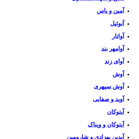
آمین و یاس
آنوئیل
آواتار
آوامهر بند
آوای زند
آوش
آوش سپهری
آوید و صفایی
آیتوکان
آیتوکان و ویناک
آیدین بهزادی و شارومین