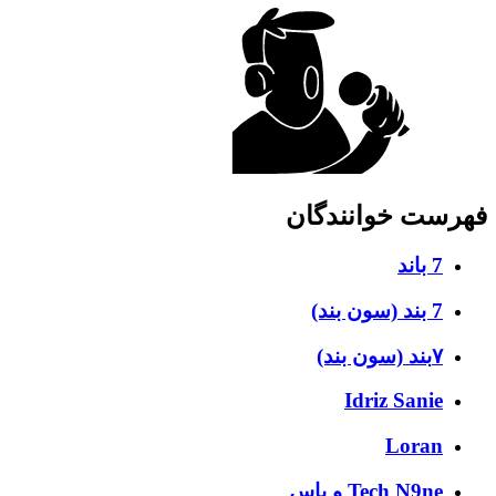
فهرست خوانندگان
7 باند
7 بند (سون بند)
۷بند (سون بند)
Idriz Sanie
Loran
Tech N9ne و یاس