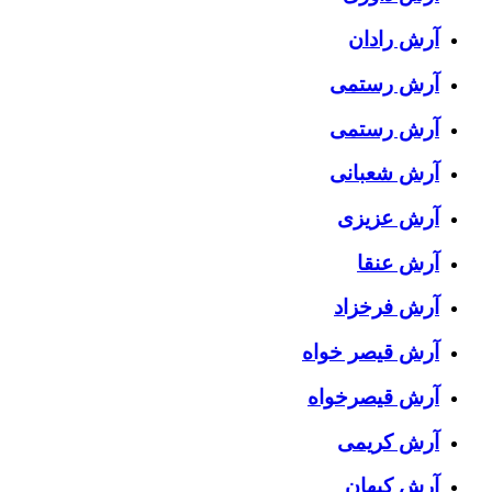
آرش رادان
آرش رستمى
آرش رستمی
آرش شعبانی
آرش عزیزی
آرش عنقا
آرش فرخزاد
آرش قیصر خواه
آرش قیصرخواه
آرش کریمی
آرش کیهان