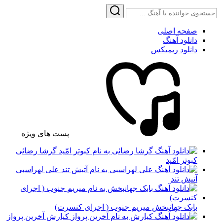
صفحه اصلی
دانلود آهنگ
دانلود ریمیکس
پست های ویژه
گرشا رضائی
کبوتر امّید
علی لهراسبی
آتیش تند
بابک جهانبخش میریم جنوب ( اجرای کنسرت)
کیارش آخرین پرواز