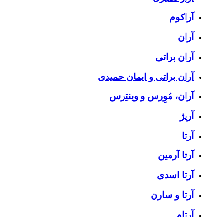
آراکوم
آران
آران براتی
آران براتی و ایمان حمیدی
آران، مُوِرس و وینتِرس
آرپژ
آرتا
آرتا آرمین
آرتا اسدی
آرتا و سارن
آرتام