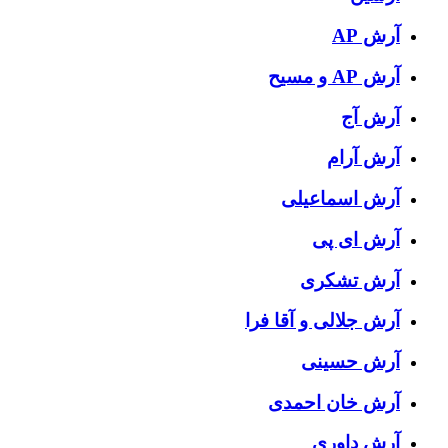
آرش AP
آرش AP و مسیح
آرش آج
آرش آرام
آرش اسماعیلی
آرش ای پی
آرش تشکری
آرش جلالی و آقا فرا
آرش حسینی
آرش خان احمدی
آرش داوری