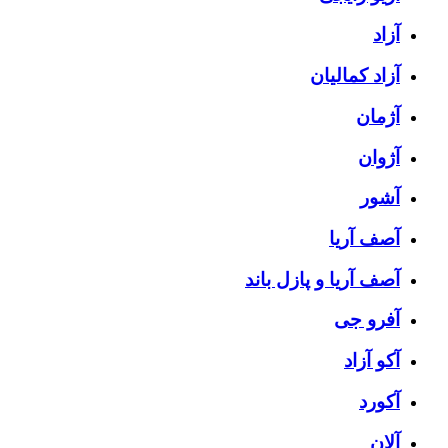
آزاد
آزاد کمالیان
آژمان
آژوان
آشور
آصف آریا
آصف آریا و پازل باند
آفرو جی
آکو آزاد
آکورد
آلان