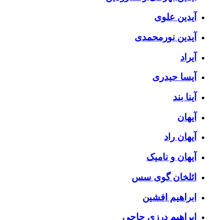
آیدین علوی
آیدین نورمحمدی
آیراد
آیسا حیدری
آینا بند
آیهان
آیهان راد
آیهان و نامیک
ائلخان گوی سس
ابراهیم افشین
ابراهیم درزی حاجی