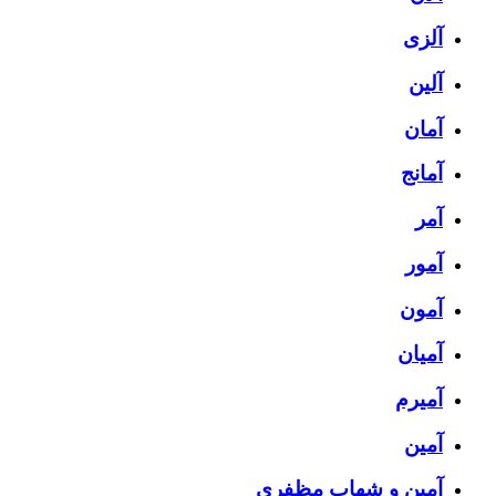
آلزی
آلین
آمان
آمانج
آمر
آمور
آمون
آمیان
آمیرم
آمین
آمین و شهاب مظفری