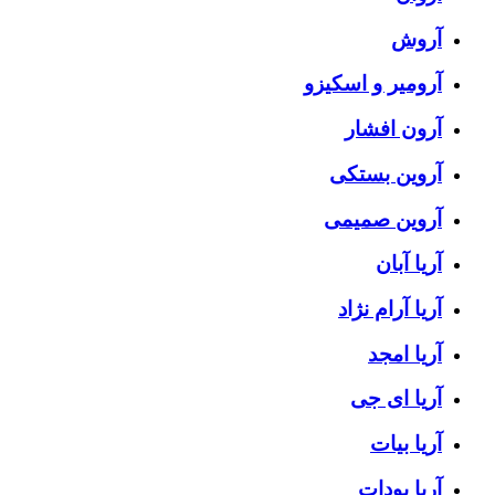
آروش
آرومیر و اسکیزو
آرون افشار
آروین بستکی
آروین صمیمی
آریا آبان
آریا آرام نژاد
آریا امجد
آریا ای جی
آریا بیات
آریا پودات