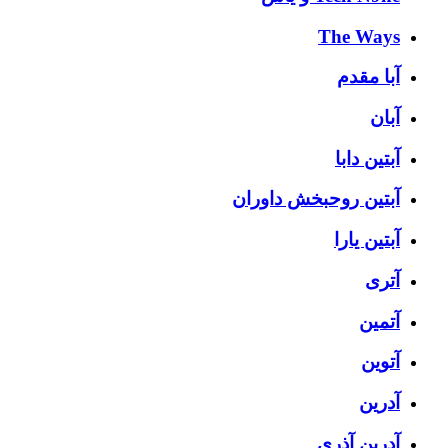
The Ways
آبا مقدم
آبان
آبتین دابا
آبتین روحبخش داوران
آبتین یارا
آتری
آتمین
آتوین
آدرین
آدرین آذری