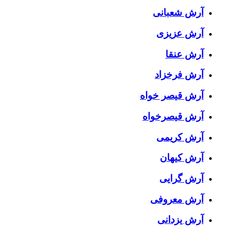
آرش شعبانی
آرش عزیزی
آرش عنقا
آرش فرخزاد
آرش قیصر خواه
آرش قیصرخواه
آرش کریمی
آرش کیهان
آرش گرایی
آرش معروفی
آرش یزدانی