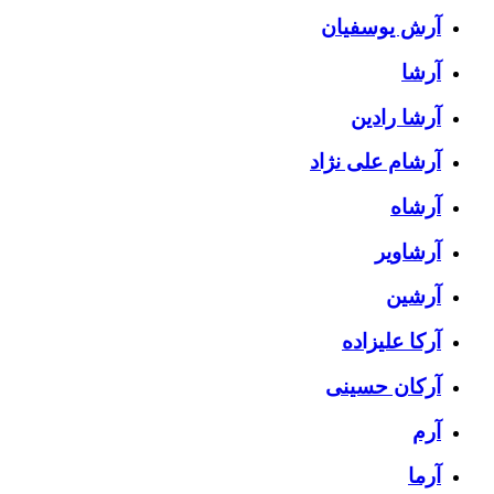
آرش یوسفیان
آرشا
آرشا رادین
آرشام علی نژاد
آرشاه
آرشاویر
آرشین
آرکا علیزاده
آرکان حسینی
آرم
آرما