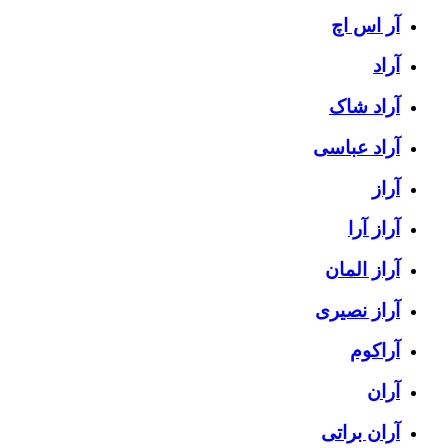
آر اس اچ
آراد
آراد شاک
آراد عباسی
آراز
آراز آرا
آراز المان
آراز نصیری
آراکوم
آران
آران براتی