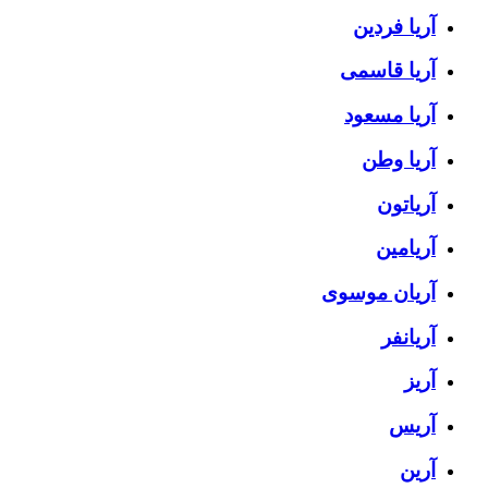
آریا فردین
آریا قاسمی
آریا مسعود
آریا وطن
آریاتون
آریامین
آریان موسوی
آریانفر
آریز
آریس
آرین