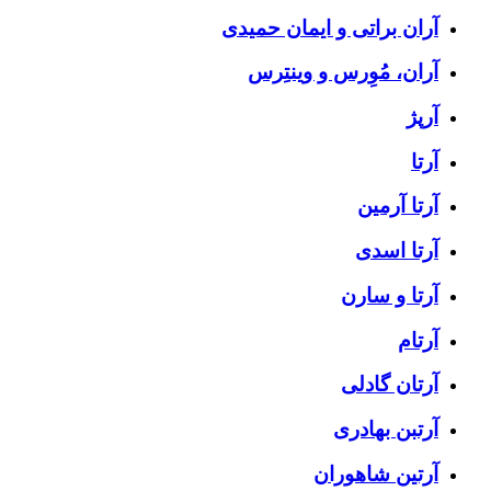
آران براتی و ایمان حمیدی
آران، مُوِرس و وینتِرس
آرپژ
آرتا
آرتا آرمین
آرتا اسدی
آرتا و سارن
آرتام
آرتان گادلی
آرتبن بهادری
آرتين شاهوران