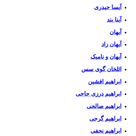
آیسا حیدری
آینا بند
آیهان
آیهان راد
آیهان و نامیک
ائلخان گوی سس
ابراهیم افشین
ابراهیم درزی حاجی
ابراهیم صالحی
ابراهیم گرجی
ابراهیم نجفی