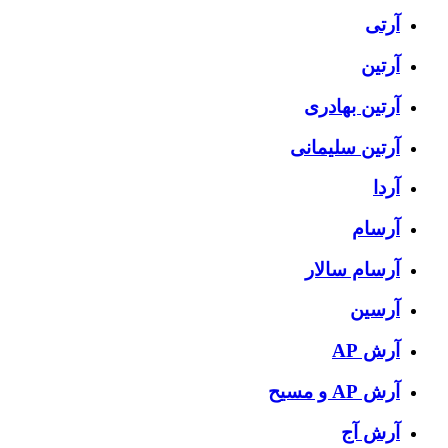
آرتی
آرتین
آرتین بهادری
آرتین سلیمانی
آردا
آرسام
آرسام سالار
آرسین
آرش AP
آرش AP و مسیح
آرش آج