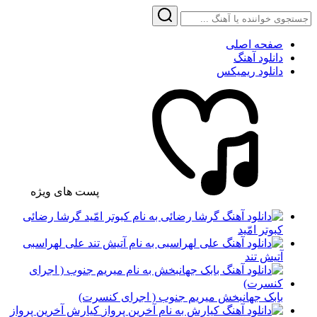
صفحه اصلی
دانلود آهنگ
دانلود ریمیکس
پست های ویژه
گرشا رضائی
کبوتر امّید
علی لهراسبی
آتیش تند
بابک جهانبخش میریم جنوب ( اجرای کنسرت)
کیارش آخرین پرواز