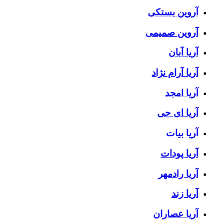
آروین بستکی
آروین صمیمی
آریا آبان
آریا آرام نژاد
آریا امجد
آریا ای جی
آریا بیات
آریا پودات
آریا رادمهر
آریا زند
آریا عصاران