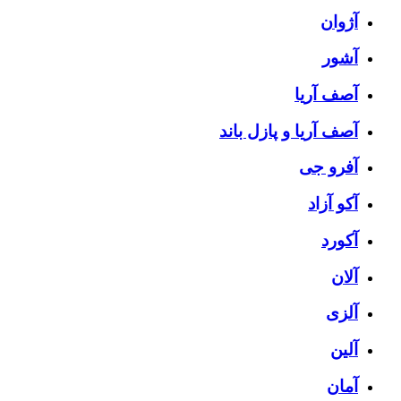
آژوان
آشور
آصف آریا
آصف آریا و پازل باند
آفرو جی
آکو آزاد
آکورد
آلان
آلزی
آلین
آمان