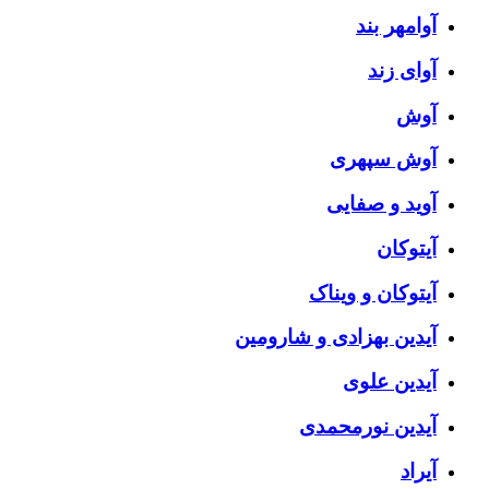
آوامهر بند
آوای زند
آوش
آوش سپهری
آوید و صفایی
آیتوکان
آیتوکان و ویناک
آیدین بهزادی و شارومین
آیدین علوی
آیدین نورمحمدی
آیراد