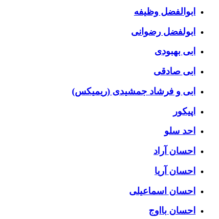
ابوالفضل وظیفه
ابولفضل رضوانی
ابی بهبودی
ابی صادقی
ابی و فرشاد جمشیدی (ریمیکس)
اپیکور
احد سلو
احسان آراد
احسان آریا
احسان اسماعیلی
احسان بااوج