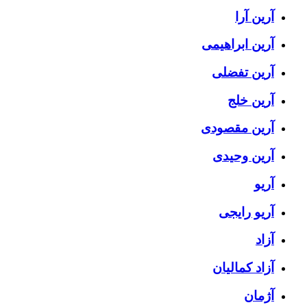
آرین آرا
آرین ابراهیمی
آرین تفضلی
آرین خلج
آرین مقصودی
آرین وحیدی
آریو
آریو رایجی
آزاد
آزاد کمالیان
آژمان