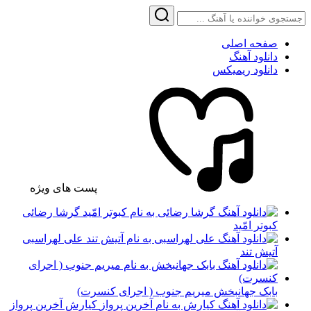
صفحه اصلی
دانلود آهنگ
دانلود ریمیکس
پست های ویژه
گرشا رضائی
کبوتر امّید
علی لهراسبی
آتیش تند
بابک جهانبخش میریم جنوب ( اجرای کنسرت)
کیارش آخرین پرواز