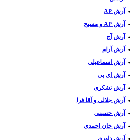
آرش AP
آرش AP و مسیح
آرش آج
آرش آرام
آرش اسماعیلی
آرش ای پی
آرش تشکری
آرش جلالی و آقا فرا
آرش حسینی
آرش خان احمدی
آرش داوری