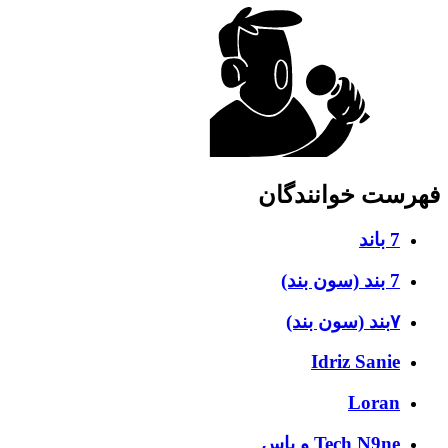
فهرست خوانندگان
7 باند
7 بند (سون بند)
۷بند (سون بند)
Idriz Sanie
Loran
Tech N9ne و یاس