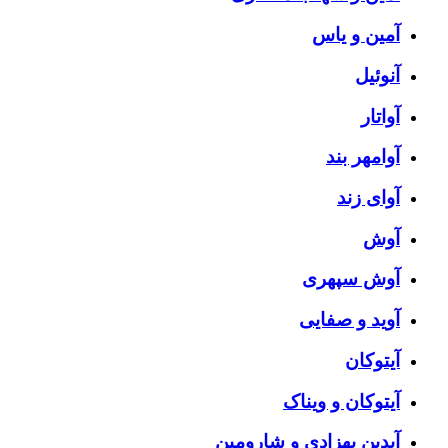
آمین و یاس
آنوئیل
آواتار
آوامهر بند
آوای زند
آوش
آوش سپهری
آوید و صفایی
آیتوکان
آیتوکان و ویناک
آیدین بهزادی و شارومین