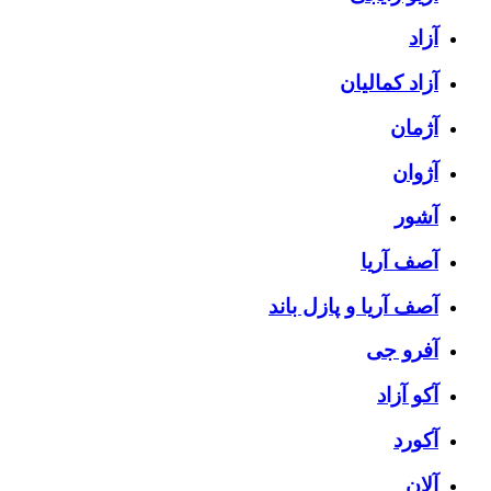
آزاد
آزاد کمالیان
آژمان
آژوان
آشور
آصف آریا
آصف آریا و پازل باند
آفرو جی
آکو آزاد
آکورد
آلان