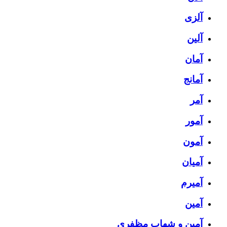
آلزی
آلین
آمان
آمانج
آمر
آمور
آمون
آمیان
آمیرم
آمین
آمین و شهاب مظفری