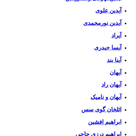
آیدین علوی
آیدین نورمحمدی
آیراد
آیسا حیدری
آینا بند
آیهان
آیهان راد
آیهان و نامیک
ائلخان گوی سس
ابراهیم افشین
ابراهیم درزی حاجی