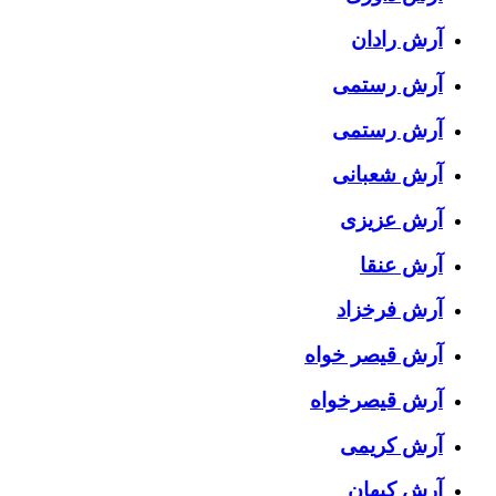
آرش رادان
آرش رستمى
آرش رستمی
آرش شعبانی
آرش عزیزی
آرش عنقا
آرش فرخزاد
آرش قیصر خواه
آرش قیصرخواه
آرش کریمی
آرش کیهان