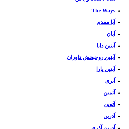
The Ways
آبا مقدم
آبان
آبتین دابا
آبتین روحبخش داوران
آبتین یارا
آتری
آتمین
آتوین
آدرین
آدرین آذری