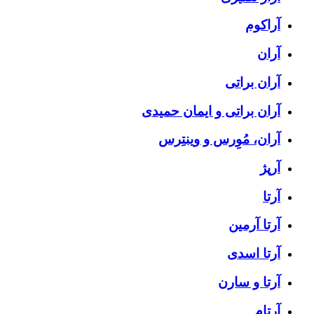
آراکوم
آران
آران براتی
آران براتی و ایمان حمیدی
آران، مُوِرس و وینتِرس
آرپژ
آرتا
آرتا آرمین
آرتا اسدی
آرتا و سارن
آرتام