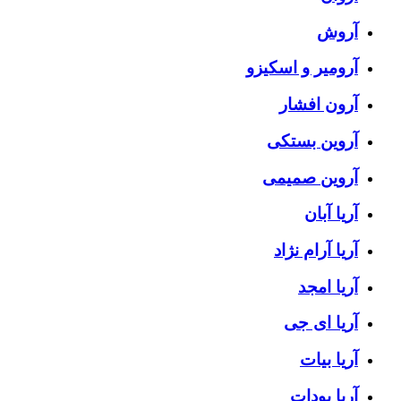
آروش
آرومیر و اسکیزو
آرون افشار
آروین بستکی
آروین صمیمی
آریا آبان
آریا آرام نژاد
آریا امجد
آریا ای جی
آریا بیات
آریا پودات