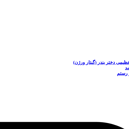
عظیمی
دختر بندر (گیتار ورژن)
د
 رستم