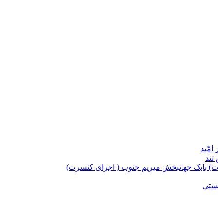
امّید
تند
بابک جهانبخش میریم جنوب ( اجرای کنسرت)
یستی