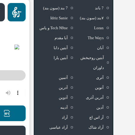
7 باند
7 بند (سون بند)
د
د
۷بند (سون بند)
Idriz Sanie
Loran
Tech N9ne و یاس
The Ways
آبا مقدم
آبان
آبتین دابا
آبتین روحبخش
آبتین یارا
داوران
آتری
آتمین
آتوین
آدرین
آدرین آذری
آدوین
آدین
آدینه
د
آر اس اچ
آراد
آراد شاک
آراد عباسی