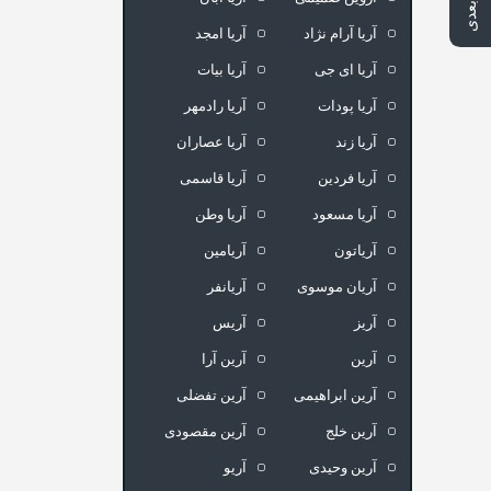
آریا آرام نژاد
آریا امجد
آریا ای جی
آریا بیات
آریا پودات
آریا رادمهر
آریا زند
آریا عصاران
آریا فردین
آریا قاسمی
آریا مسعود
آریا وطن
آریاتون
آریامین
آریان موسوی
آریانفر
آریز
آریس
آرین
آرین آرا
آرین ابراهیمی
آرین تفضلی
آرین خلج
آرین مقصودی
آرین وحیدی
آریو