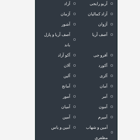
آریو رایجی
آزاد
آزاد کمالیان
آژمان
آژوان
آشور
آصف آریا
آصف آریا و پازل
باند
آفرو جی
آکو آزاد
آکورد
آلان
آلزی
آلین
آمان
آمانج
آمر
آمور
آمون
آمیان
آمیرم
آمین
آمین و شهاب
آمین و یاس
مظفری