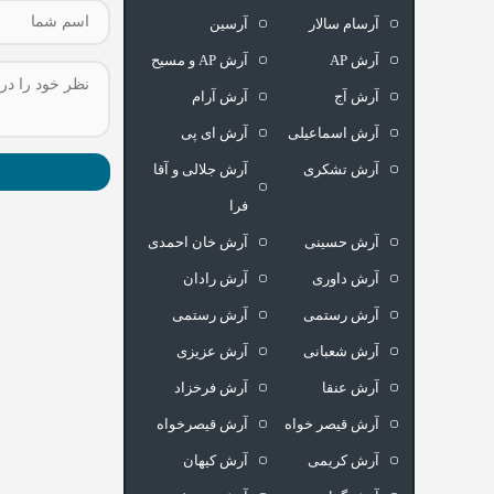
آرسام سالار
آرسین
آرش AP
آرش AP و مسیح
آرش آج
آرش آرام
آرش اسماعیلی
آرش ای پی
آرش تشکری
آرش جلالی و آقا
فرا
آرش حسینی
آرش خان احمدی
آرش داوری
آرش رادان
آرش رستمى
آرش رستمی
آرش شعبانی
آرش عزیزی
آرش عنقا
آرش فرخزاد
آرش قیصر خواه
آرش قیصرخواه
آرش کریمی
آرش کیهان