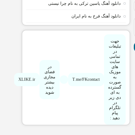
دانلود آهنگ یاسین ترکی به نام چرا نیستی
دانلود آهنگ فرخ به نام ایران
جهت
تبلیغات
در
تمامی
سایت
های
در
موزیک
فضای
به
مجازی
XLIKE.ir
T.me/FKcontact
صورت
بیشتر
گسترده
دیده
به ای
شوید
دی زیر
در
تلگرام
پیام
دهید :