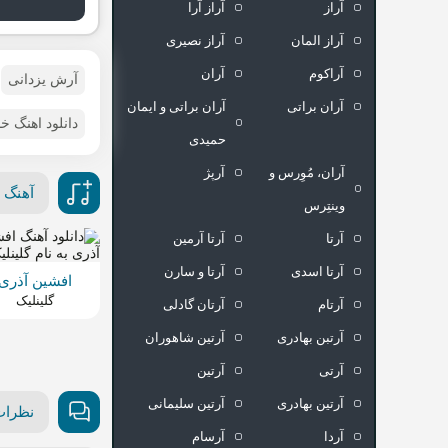
آراز
آراز آرا
آراز المان
آراز نصیری
آراکوم
آران
آرش یزدانی
آران براتی
آران براتی و ایمان
دانلود اهنگ 
حمیدی
آران، مُوِرس و
آرپژ
آهنگ 
وینتِرس
آرتا
آرتا آرمین
آرتا اسدی
آرتا و سارن
افشین آذری
گلینلیک
آرتام
آرتان گادلی
آرتبن بهادری
آرتين شاهوران
آرتی
آرتین
آرتین بهادری
آرتین سلیمانی
نظرات
آردا
آرسام