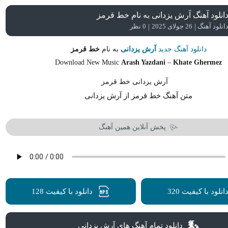
انلود آهنگ آرش یزدانی به نام خط قرمز
|
|
انلود آهنگ
26 جولای 2025
0 نظر
دانلود آهنگ جدید
آرش یزدانی
به نام
خط قرمز
Download New Music
Arash Yazdani
–
Khate Ghermez
متن آهنگ خط قرمز از آرش یزدانی
پخش آنلاین همین آهنگ
انلود با کیفیت 320
دانلود با کیفیت 128
دانلود تمام آهنگ های آرش یزدانی