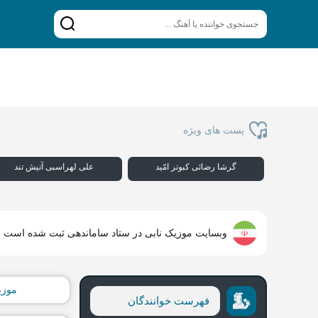
پست های ویژه
گرشا رضائی کبوتر امّید
علی لهراسبی آتیش تند
وبسایت موزیک نابی در ستاد ساماندهی ثبت شده است
موزی
فهرست خوانندگان