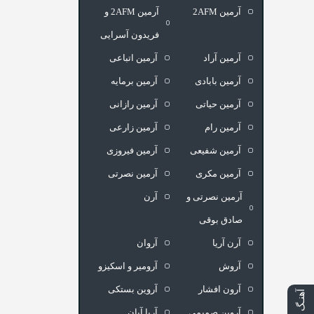
آرمین 2AFM
آرمین 2AFM و
فریدون آسرایی
آرمین آراد
آرمین اتباعی
آرمین بابادی
آرمین برمایه
آرمین حیاتی
آرمین رازانی
آرمین رام
آرمین زارعی
آرمین شفیعی
آرمین فیروزی
آرمین مکری
آرمین نصرتی
آرمین نصرتی و
آرن
صادق بوقی
آرن آریا
آروان
آروش
آرومیر و اسکیزو
آرون افشار
آروین بستکی
آهنـگ بعدی
آروین صمیمی
آریا آبان